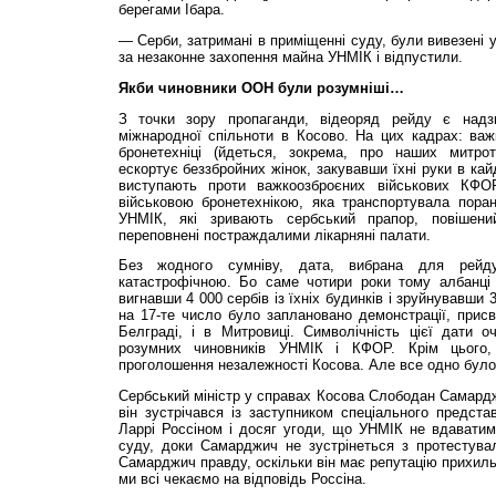
берегами Ібара.
— Серби, затримані в приміщенні суду, були вивезені 
за незаконне захопення майна УНМІК і відпустили.
Якби чиновники ООН були розумніші…
З точки зору пропаганди, відеоряд рейду є надз
міжнародної спільноти в Косово. На цих кадрах: важ
бронетехніці (йдеться, зокрема, про наших митро
ескортує беззбройних жінок, закувавши їхні руки в кайд
виступають проти важкоозброєних військових КФОР
військовою бронетехнікою, яка транспортувала поран
УНМІК, які зривають сербський прапор, повіше
переповнені постраждалими лікарняні палати.
Без жодного сумніву, дата, вибрана для рей
катастрофічною. Бо саме чотири роки тому албанці о
вигнавши 4 000 сербів із їхніх будинків і зруйнувавши
на 17-те число було заплановано демонстрації, присвя
Белграді, і в Митровиці. Символічність цієї дати 
розумних чиновників УНМІК і КФОР. Крім цього
проголошення незалежності Косова. Але все одно було
Сербський міністр у справах Косова Слободан Самарджи
він зустрічався із заступником спеціального предст
Ларрі Россіном і досяг угоди, що УНМІК не вдаватим
суду, доки Самарджич не зустрінеться з протестува
Самарджич правду, оскільки він має репутацію прихиль
ми всі чекаємо на відповідь Россіна.