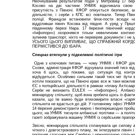
Неочікуваним результатом подій у Митровиці 17 бе
Косово на дві частини. УНМІК відкликала свою п
присутність з Півночі. КФОР опікується безпекою, а
діяльністю, і серби з КПС всі повтікали. Тепер Пів
поліції. Французи встановили блок-пости всюди н
відділивши північ Косова від півдня. А уряд у Прішт
південному березі Ібара. 17 березня північний кор
«Інфопорн») охоронявся тільки невеличким контин
зупиняв транспорт, ніхто не перевіряв документи і не 
УСЬОГО ЦЬОГО ВИПЛИВАЄ, ЩО СПРАВЖНІЙ КОРД
ПЕРМІСТИВСЯ ДО ІБАРА.
Спецназ втягнули у підкилимні політичні ігри
Одне з ключових питань — чому УНМІК і КФОР діял
Схоже, адміністрація КФОР відчувала значний тиск від
хоча б щось, що покаже, що ситуація під контр
відбудеться. Особливо сильним такий тиск міг бути в
хотіли показати, що на Півночі краю все ж таки можли
ЄС з поліцейської діяльності в рамках «плану Ахтісаа
Серби не визнають EULEX — «Інфопорн»). Албансь
міжнародну спільноту, щоб вона зробила щось із факт
казали, що їм важко буде втихомирити власні «гаря
спільнота не вдасться до дій. У головному офісі УНМІ
14 березня демонстранти мирно і безперешкодно пройш
цього, на УНМІК тиснули албанські політики — а політи
газеті зображувала машину УНМІК із сербським прапоро
Звісно, міжнародна спільнота спланувала цю силову 
чіткого і довгострокового плану, як інтегрувати північ 
погіршив стосунки між Сербією і міжнародною спільнот