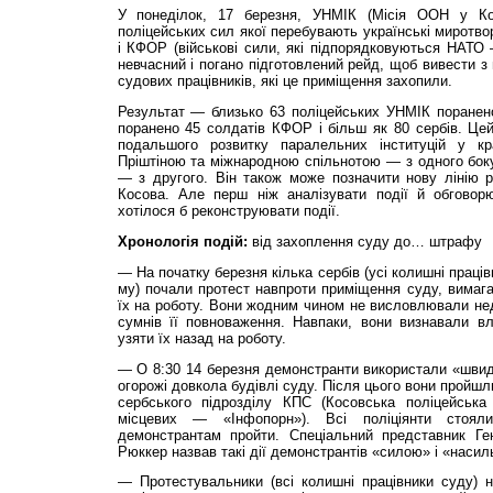
У понеділок, 17 березня, УНМІК (Місія ООН у Ко
поліцейських сил якої перебувають українські миротво
і КФОР (військові сили, які підпорядковуються НАТО
невчасний і погано підготовлений рейд, щоб вивести з
судових працівників, які це приміщення захопили.
Результат — близько 63 поліцейських УНМІК поранено
поранено 45 солдатів КФОР і більш як 80 сербів. Це
подальшого розвитку паралельних інституцій у к
Пріштіною та міжнародною спільнотою — з одного боку,
— з другого. Він також може позначити нову лінію р
Косова. Але перш ніж аналізувати події й обговор
хотілося б реконструювати події.
Хронологія подій:
від захоплення суду до… штрафу
— На початку березня кілька сербів (усі колишні праці
му) почали протест навпроти приміщення суду, вимаг
їх на роботу. Вони жодним чином не висловлювали нед
сумнів її повноваження. Навпаки, вони визнавали 
узяти їх назад на роботу.
— О 8:30 14 березня демонстранти використали «швид
огорожі довкола будівлі суду. Після цього вони пройшл
сербського підрозділу КПС (Косовська поліцейська
місцевих — «Інфопорн»). Всі поліціянти стоя
демонстрантам пройти. Спеціальний представник Г
Рюккер назвав такі дії демонстрантів «силою» і «насил
— Протестувальники (всі колишні працівники суду)