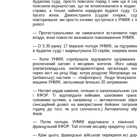
будівлею суду, просто повісили поряд з ним ще й се
пояснили журналістам, що не вломлювалися в жоден із 
справи, а тільки зайняли коридори будівлі суду. С
багато жінок. Демонстранти (судові клерки, суд
повторювали: ми просто хочемо зустрітися з УНМІК з 
роботі.
— Протестувальники не намагалися встановити пара
влади, вони повністю визнавали повноваження УНМІК.
— О 5:30 ранку 17 березня поліція УНМІК, за підтрим
в будівлю суду і заарештувала 53 сербів, зокрема жінок
— Коли УНМІК спробувала відправити затриманих 
розлючений натовп з місцевих жителів. Його швид
(напівгромадська, напівпарамілітарна організація, 
через міст на річці Ібар, котра розділяє Митровицю на 
(албанську) частини — «Інфопорн»). Люди блокували 
машини УНМІК, звільнивши близько 20 затриманих.
— Натовп кидав каміння, пляшки із запалювальною сум
і КФОР. Ті відповідали кийками, шоковими грана
гумовими кулями, а наприкінці — автоматичною збро
сенсаційний дозвіл на використання бойових патроні
годинy до того, як усе cкінчилося.) Автоматичну зб
боків.
— Потім поліцію УНМІК відкликали з північної
французький КФОР. Той оточив місцеву кредитну спілку,
— Крім цього, французькі військові перекрили всі дор