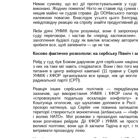
Немає сумніву, що всі дії протестувальників у суді
виконано. Жодних помилок! Ніхто не ставив під сумнів
нищив майно чи судові справи. До ООНівського папор
належною повагою. Внаслідок усього цього Белград
невідповідну реакцію на спробу знайти продуктивний ді
Якби діячі УНМІК були розумніші, вони б запропону
суду переговори, і настав би «період заспокоєння»
захоплення будівлі суду як виклик власному авторитет
зробили все, щоб запевнити — це не так.
Косово фактично розкололи: на сербську Північ і 
Рейд у суд був Божим дарунком для сербських націонал
з них на таке міг навіть сподіватися. Вони і без того 
питання в центр виборчої кампанії (11 травня у Сербі
УНМІК і КФОР організували все краще, ніж це могли 
радикальної партії (СРП).
Реакція інших сербських політиків — передбачув
зазначив, що використання УНМІК і КФОР сили б
«спровокувати подальшу ескалацію конфлікту» 
Коштуніца оголосив, що шукатиме допомоги в Росії.
прозоро натякнув, що Сербія «не повинна залишати
території створюється моноетнічна (албанська — «Інф
і волею НАТО». Мої розмови з прозахідно налаштов
вони розгнівані рейдом. Дії КФОР і УНМІК не просто
великої політики, вони ще й загнали Тадіча в кут, і 
витримати прозахідну лінію.