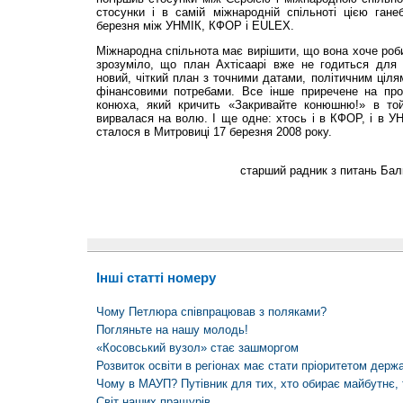
стосунки і в самій міжнародній спільноті цією ган
березня між УНМІК, КФОР і EULEX.
Міжнародна спільнота має вирішити, що вона хоче роби
зрозуміло, що план Ахтісаарі вже не годиться для ре
новий, чіткий план з точними датами, політичним ціля
фінансовими потребами. Все інше приречене на про
конюха, який кричить «Закривайте конюшню!» в то
вирвалася на волю. І ще одне: хтось і в КФОР, і в УН
сталося в Митровиці 17 березня 2008 року.
старший радник з питань Бал
Інші статті номеру
Чому Петлюра співпрацював з поляками?
Погляньте на нашу молодь!
«Косовський вузол» стає зашморгом
Розвиток освіти в регіонах має стати пріоритетом держ
Чому в МАУП? Путівник для тих, хто обирає майбутнє, т
Свiт наших пращурів