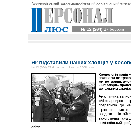
Всеукраїнський загальнополітичний освітянський тижне
№ 12 (264)
27 березня — 
Як підставили наших хлопців у Косов
№ 12 (264) 27 березня — 2 квітня 2008 року
Хронологія подій у
призвели до трагіч
митротворця, вже 
«Інфопорн» пропо
детальним аналізо
Аналітична запис
«Міжнародної 
потрапила до на
Пріштіні — ми тіл
розділи. Читай
захоплення суду
поліцейський ре
світу.