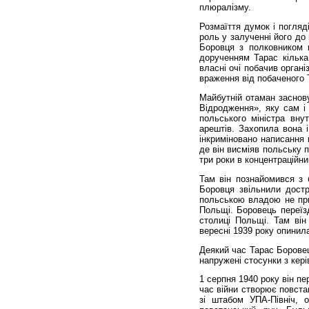
плюралізму.
Розмаїття думок і погляд
роль у залученні його до
Боровця з полковником 
дорученням Тарас кілька
власні очі побачив орган
враження від побаченого 
Майбутній отаман заснову
Відродження», яку сам і 
польського міністра вну
арештів. Захопила вона і
інкриміновано написання 
де він висміяв польську 
три роки в концентраційний
Там він познайомився з 
Боровця звільнили достр
польською владою не при
Польщі. Боровець переїз
столиці Польщі. Там він 
вересні 1939 року опинил
Деякий час Тарас Боровец
напружені стосунки з кері
1 серпня 1940 року він п
час війни створює повстан
зі штабом УПА-Північ, 