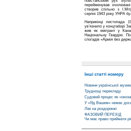
повстанський рух Буль
перейменував очолювані
створив спільно з І.Мі
серпні 1943 року УНРА бу
Наприкінці листопада 
ув’язнило у концтаборі За
жив як емігрант у Кана
Національну Гвардію. По
спогадів «Армія без держ
Інші статті номеру
Новини української музик
Труднощі перекладу
Судовий процес як «окоз
У «Яд Вашем» немає дос
Ліві на роздоріжжі
ФАЗОВИЙ ПЕРЕХІД
Чи має право приймати ріш