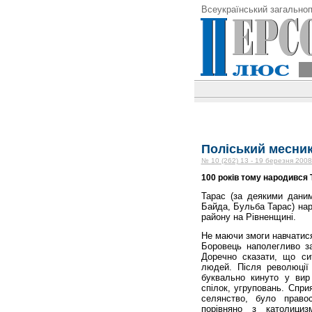
Всеукраїнський загальноп
Поліський месни
№ 10 (262) 13 - 19 березня 2008
100 років тому народився
Тарас (за деякими дани
Байда, Бульба Тарас) нар
району на Рівненщині.
Не маючи змоги навчатися
Боровець наполегливо за
Доречно сказати, що сит
людей. Після революції
буквально кинуто у вир 
спілок, угруповань. Спри
селянство, було право
порівняно з католици