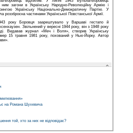
ба-Боровець відхилив. У липні 1943 Бульба-Боровець
 ним загони в Українську Народно-Революційну Армію і
трингою Українську Національно-Демократичну Партію. У
ла роззброєна частинами Української Повстанської Армії.
1943 року Боровця заарештувало у Варшаві гестапо й
ксенхаузен. Звільнений у вересні 1944 року, він з 1948 року
ді. Видавав журнал «Меч і Воля», створив Українську
мер 15 травня 1981 року, похований у Нью-Йорку. Автор
ави».
и
амилювання»
ьє на Романа Шухевича
ення той, хто за них не відповідає?