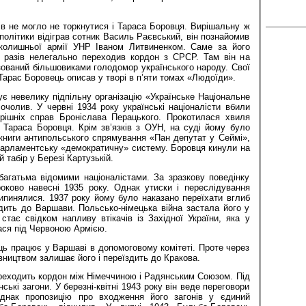
ів не могло не торкнутися і Тараса Боровця. Вирішальну ж
 політики відіграв сотник Василь Раєвський, він познайомив
колишньої армії УНР Іваном Литвиненком. Саме за його
 разів нелегально переходив кордон з СРСР. Там він на
ізований більшовиками голодомор українського народу. Свої
Тарас Боровець описав у творі в п’яти томах «Людоїди».
є невелику підпільну організацію «Українське Національне
очолив. У червні 1934 року українські націоналісти вбили
трішніх справ Броніслава Перацького. Прокотилася хвиля
 Тараса Боровця. Крім зв’язків з ОУН, на суді йому було
книги антипольського спрямування «Пан депутат у Сеймі»,
парламентську «демократичну» систему. Боровця кинули на
 табір у Березі Картузькій.
багатьма відомими націоналістами. За зразкову поведінку
оково навесні 1935 року. Однак утиски і переслідування
пинялися. 1937 року йому було наказано переїхати вглиб
дить до Варшави. Польсько-німецька війна застала його у
стає свідком напливу втікачів із Західної України, яка у
ася під Червоною Армією.
ь працює у Варшаві в допомоговому комітеті. Проте через
вництвом залишає його і переїздить до Кракова.
ереходить кордон між Німеччиною і Радянським Союзом. Під
ські загони. У березні-квітні 1943 року він веде переговори
однак пропозицію про входження його загонів у єдиний