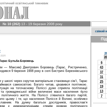
олітичний освітянський тижневик
№ 10 (262)
13 - 19 березня 2008 року
свіжий 
Пі
к
2
 року
2
 Тарас Бульба-Боровець
6
ми — Максим) Дмитрович Боровець (Тарас, Ристриченко,
43
одився 9 березня 1908 року в селі Бистричі Березнівського
37
31
 у школі через скрутне матеріальне становище сім’ї, Тарас
25
ймався самоосвітою. Багато читав, цікавився політикою.
19
уація на тогочасному Поліссі дуже сприяла політизації
13
 та громадянської війни величезні маси населення було
політичного життя. На Поліссі з’явилося багато партій,
7
яло цьому і те, що населення Полісся й Волині, особливо
славним. На думку багатьох дослідників, православ’я
змом є демократичнішим, сприяє розвою політичного