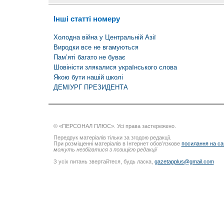
Інші статті номеру
Холодна війна у Центральній Азії
Виродки все не вгамуються
Пам’яті багато не буває
Шовіністи злякалися українського слова
Якою бути нашій школі
ДЕМІУРГ ПРЕЗИДЕНТА
© «ПЕРСОНАЛ ПЛЮС». Усі права застережено.
Передрук матеріалів тільки за згодою редакції.
При розміщенні матеріалів в Інтернет обов’язкове
посилання на са
можуть незбігатися з позицією редакції
З усіх питань звертайтеся, будь ласка,
gazetapplus@gmail.com