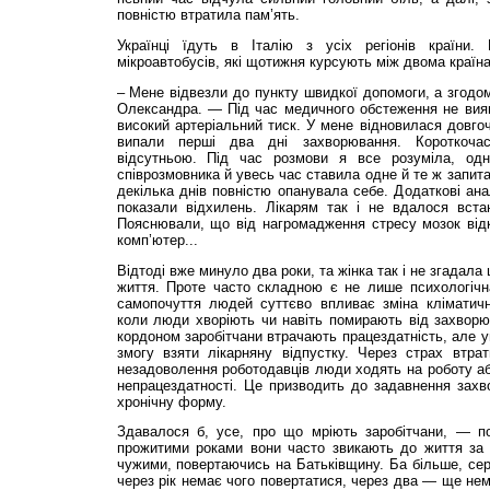
повністю втратила пам’ять.
Українці їдуть в Італію з усіх регіонів країни
мікроавтобусів, які щотижня курсують між двома країн
– Мене відвезли до пункту швидкої допомоги, а згодом
Олександра. — Під час медичного обстеження не вия
високий артеріальний тиск. У мене відновилася довгоч
випали перші два дні захворювання. Короткоча
відсутньою. Під час розмови я все розуміла, одн
співрозмовника й увесь час ставила одне й те ж запита
декілька днів повністю опанувала себе. Додаткові ана
показали відхилень. Лікарям так і не вдалося вста
Пояснювали, що від нагромадження стресу мозок від
комп’ютер...
Відтоді вже минуло два роки, та жінка так і не згадала
життя. Проте часто складною є не лише психологічна
самопочуття людей суттєво впливає зміна кліматичн
коли люди хворіють чи навіть помирають від захворюв
кордоном заробітчани втрачають працездатність, але 
змогу взяти лікарняну відпустку. Через страх втрат
незадоволення роботодавців люди ходять на роботу а
непрацездатності. Це призводить до задавнення захв
хронічну форму.
Здавалося б, усе, про що мріють заробітчани, — п
прожитими роками вони часто звикають до життя за
чужими, повертаючись на Батьківщину. Ба більше, сер
через рік немає чого повертатися, через два — ще нем