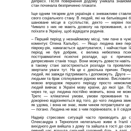
депресії. Після повернення додому уникала знайомих
стан починала безпричинно плакати.
Іще одним тягарем для українців є зневажливе ставлен
свого соціального стану. В людей, які на батьківщині
шановане місце в суспільстві, дехто — керівні по
Чимало з них не мають дозволу на проживання, а о
поїхати в Україну, щоб відвідати родичів.
– Перший період у незнайомому місці, тим паче в чужі
коментує Олена Кальбус. — Якщо людина вже пер
півроку-рік, намагається адаптуватися, і найчастіше 
період не був добрим, є велика небезпека психі
посттравматичні психічні розлади, що є причино
депресивних станів тощо. Вони можуть довести навіть
в такому стані загострюються розлади та проявляют
звертали уваги тут. На це є декілька причин. Пер
людей, які завжди підтримають і допоможуть. Друге — 
людьми та брак спілкування рідною мовою. Висловити 
мовою впродовж першого періоду просто неможлив
людей вивчає в Україні мову країни, до якої їде. П
через те, що людина постійно мовчить, вона не може
Третє — кліматичні умови, умови проживання та х
докорінно відрізняються від того, до чого людина зви
як удома, і вона не знає, яким чином потрактувати це
— погано. Людина не має з чим порівнювати, в її свідо
Надмір стресових ситуацій часто призводить до с
Олександра з Тернополя нелегально живе в Італії 
вихідного дня вийшла з дому та зайшла в гості до своє
певний час відчула сильний головний біль, а далі, 