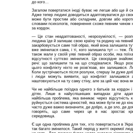
до кого…
Загалом повертатися іноді буває не легше або ще й ск
Адже тепер людині доводиться адаптовуватися до своєї 
може бути простим або складним, довгим або корот
словами психологів, повернення схоже певним чином 
за кордон.
— Це стан неадаптованості, незрозумілості, — роз
людина їде й залишає свою країну та родину на певний ч
закарбовується саме той образ, який вона залишила ту
вже змінилася сама, і ті, кого залишила тут — теж. П
також мали у своїй уяві певний образ особи, яка поїх
відсутності суттєво змінилися. Це своєрідне знайом
речі: що залишили та на що сподівалися. Якщо розс
цього конфлікту ніхто не розв’язав, він залишився. Л
Коли зустрічаються після розлуки, спершу їм дуже доб
і люди можуть виявити, що конфлікт залишився 
наштовхуються на ту саму стіну, але за цей час вона 
Чи не найбільше поїздка одного з батьків за кордон 
дітях. Лише в найуспішніших випадках діти ада
найбільша проблема, яка виникає через відсутність к
руйнується система цінностей, яка може бути не до кі
часто дуже важко визначити, де добро, а де зло, де добр
говорять, що саме через це в нас зростає кримі
середовища.
Є ще одна проблема для тих, хто повертається в Украї
так багато змінилося. Такий період у житті окремої лю