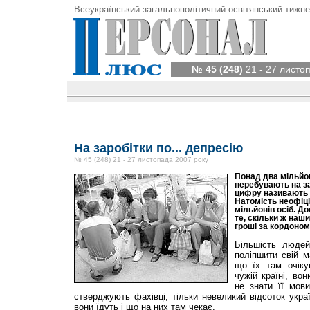
Всеукраїнський загальнополітичний освітянський тижне
№ 45 (248)
21 - 27 листо
На заробітки по... депресію
№ 45 (248) 21 - 27 листопада 2007 року
Понад два мільйон
перебувають на за
цифру називають у
Натомість неофіці
мільйонів осіб. Д
те, скільки ж наш
гроші за кордоном
Більшість людей
поліпшити свій м
що їх там очік
чужій країні, во
не знати її мови
стверджують фахівці, тільки невеликий відсоток украї
вони їдуть і що на них там чекає.