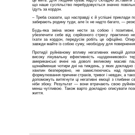
це мить. Для людини буває надто складно зіставити з
що наше суспільство перебудовується значно повільн
їдуть за кордон.
– Треба сказати, що насправді є й успішні приклади п
забирають родину туди, але їх не надто багато, — ре
Будь-яка зміна може нести за собою і позитивні, 
убезпечити себе від серйозного стресу практично 
їхати за кордон, передусім робіть це офіційно. Опир
завжди майте із собою суму, необхідну для повернення
Протидії руйнівному впливу негативних емоцій до
високу лікувальну ефективність «щоденникової» те
американські вчені на доволі великому масиві па­ці
щонайменше чотири дні на тиждень, у яких докладно 
хвилин безперервно, не замислюючись над правил
формулювання причини страхів, тривог і невдач, а тако
допоможуть витягнути ці негативні емоції з глибини с
ніби збоку. Результат — вони втрачають свою руйнів
менш чутливою. Також варто докладно описувати позит
життя.