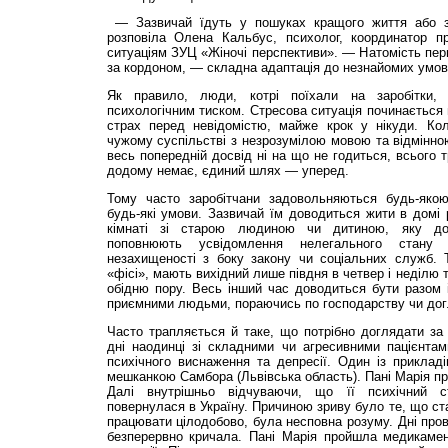
— Зазвичай їдуть у пошуках кращого життя або з
розповіла Олена Кальбус, психолог, координатор п
ситуаціям ЗУЦ «Жіночі перспективи». — Натомість пер
за кордоном, — складна адаптація до незнайомих умов
Як правило, люди, котрі поїхали на заробітки, 
психологічним тиском. Стресова ситуація починається
страх перед невідомістю, майже крок у нікуди. Ко
чужому суспільстві з незрозумілою мовою та відмінно
весь попередній досвід ні на що не годиться, всього 
додому немає, єдиний шлях — уперед.
Тому часто заробітчани задовольняються будь-яко
будь-які умови. Зазвичай їм доводиться жити в домі р
кімнаті зі старою людиною чи дитиною, яку до
поповнюють усвідомлення нелегального стану
незахищеності з боку закону чи соціальних служб. Т
«фісі», мають вихідний лише півдня в четвер і неділю 
обідню пору. Весь інший час доводиться бути разом 
приємними людьми, пораючись по господарству чи дог
Часто трапляється й таке, що потрібно доглядати за
дні наодинці зі складними чи агресивними пацієнтам
психічного виснаження та депресії. Один із приклад
мешканкою Самбора (Львів­ська область). Пані Марія пр
Далі внутрішньо відчуваючи, що її психічний ст
повернулася в Україну. Причиною зриву було те, що ст
працювати цілодобово, була несповна розуму. Дні пров
безперервно кричала. Пані Марія пройшла медикамент