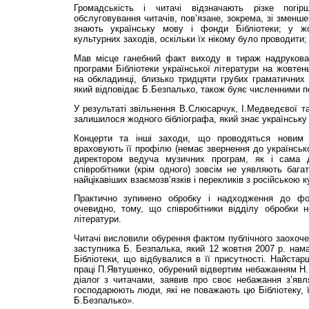
Громадськість і читачі відзначають різке погір
обслуговування читачів, пов’язане, зокрема, зі зменше
знають українську мову і фонди Бібліотеки; у ж
культурних заходів, оскільки їх нікому було проводити;
Мав місце ганебний факт виходу в тираж надрукова
програми Бібліотеки української літератури на жовтень
на обкладинці, близько тридцяти грубих граматичних 
який відповідає Б.Без­палько, також буяє численними 
У результаті звільнення В.Слюсарчук, І.Медве­дєвої т
залишилося жодного бібліографа, який знає українську 
Концерти та інші заходи, що проводяться новим к
враховують її профілю (немає звернення до українсько
директором ведуча музичних програм, як і сама д
співробітники (крім одного) зовсім не уявляють багат
найцікавіших взаємозв’язків і перекликів з російською 
Практично зупинено обробку і надходження до фонд
очевидно, тому, що співробітники відділу обробки н
літератури.
Читачі висловили обурення фактом публічного заохоч
заступника Б. Безпалька, який 12 жовтня 2007 р. нама
Бібліотеки, що відбувалися в її присутності. Найстар
праці П.Явтушенко, обурений відвертим небажанням Н.
діалог з читачами, заявив про своє небажання з’явля
господарюють люди, які не поважають цю Бібліотеку, її
Б.Безпалько».