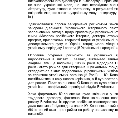
високопрофесійного директора В. Слюсарчук і призначен
не знає української мови, не має необхідних знан
літературу, було створено обстановку, в результаті як
співробітників, що знають українську мову і літературу
ін.).
Здійснювалася спроба забороненої російським зако
заборони діяльності Українського історичного лек
запланованих заходів щодо пропаганди української іст
книги «Мазепа» російського історика, доктора історич
програм, присвячених творчості видатної української п
дисидентського руху в Україні тощо); мала місце 
українську періодику і репетицій Української народної х
Особливе обурення російської та української 
відображення в листах і заявах, викликало звільн
людини, яка ще наприкінці 1980-х років відродила Б
років багато робила для створення її унікальних фонді
складаються з книг, подарованих українськими бібліо
за сприяння українських організацій Росії) — Ю. Коно
постійний тиск з боку нового керівника, а й був постав
для роботи. Після звільнення Ю.Кононенка було спішно 
україніки — профільний і провідний відділ Бібліотеки.
Хоча формально Ю.Ко­ноненка було звільнено у зв’
трудового договору, фактично його звільнення пов
роботу Бібліотеки. Ігноруючи російське законодавство
дала письмової відповіді на заяви Ю. Кононенка, який 
бібліотечний стаж, про прийом на роботу на вакантну п
вакансій).