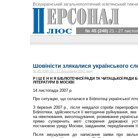
Всеукраїнський загальнополітичний освітянський тижне
№ 45 (248)
21 - 27 листо
Шовіністи злякалися українського сл
№ 45 (248) 21 - 27 листопада 2007 року
Р І Ш Е Н Н Я БІБЛІОТЕЧНОЇ РАДИ ТА ЧИТАЦЬКОЇ РАДИ 
ЛІТЕРАТУРИ В МОСКВІ
14 листопада 2007 р.
Про ситуацію, що склалася в Бібліотеці української літ
З березня 2007 р., після невдалої спроби перепрофілю
Бібліотеки, здійснюється її методичне руйнування, яке
на нівелювання, вихолощування, розмивання українсько
прямо суперечить меті створення державної уста
постановою уряду Москви, завданням, передбаченим її
Після змушування до написання заяви про звіль