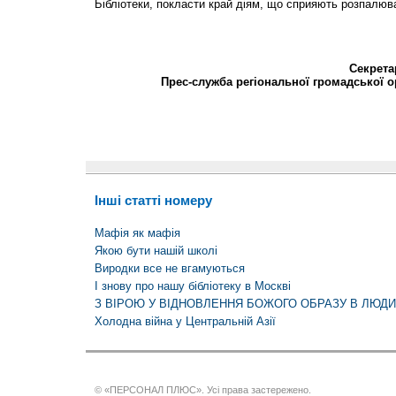
Бібліотеки, покласти край діям, що сприяють розпалюв
Секрета
Прес-служба регіональної громадської ор
Інші статті номеру
Мафія як мафія
Якою бути нашій школі
Виродки все не вгамуються
І знову про нашу бібліотеку в Москві
З ВІРОЮ У ВІДНОВЛЕННЯ БОЖОГО ОБРАЗУ В ЛЮДИ
Холодна війна у Центральній Азії
© «ПЕРСОНАЛ ПЛЮС». Усі права застережено.