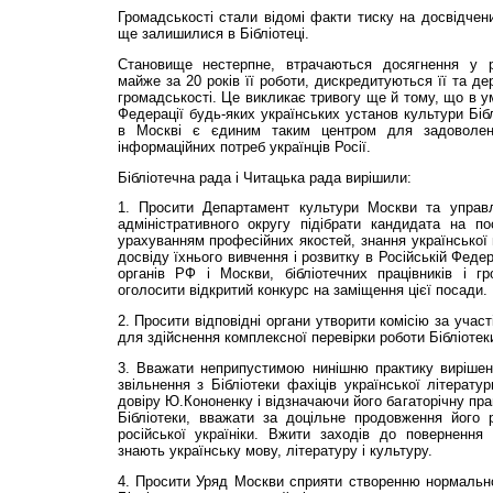
Громадськості стали відомі факти тиску на досвідчених
ще залишилися в Бібліотеці.
Становище нестерпне, втрачаються досягнення у ро
майже за 20 років її роботи, дискредитуються її та де
громадськості. Це викликає тривогу ще й тому, що в ум
Федерації будь-яких українських установ культури Бібл
в Москві є єдиним таким центром для задоволенн
інформаційних потреб українців Росії.
Бібліотечна рада і Читацька рада вирішили:
1. Просити Департамент культури Москви та управл
адміністративного округу підібрати кандидата на по
урахуванням професійних якостей, знання української 
досвіду їхнього вивчення і розвитку в Російській Феде
органів РФ і Москви, бібліотечних працівників і гр
оголосити відкритий конкурс на заміщення цієї посади.
2. Просити відповідні органи утворити комісію за учас
для здійснення комплексної перевірки роботи Бібліотек
3. Вважати неприпустимою нинішню практику вирішен
звільнення з Бібліотеки фахіців української літерат
довіру Ю.Кононенку і відзначаючи його багаторічну пра
Бібліотеки, вважати за доцільне продовження його р
російської україніки. Вжити заходів до повернення в
знають українську мову, літературу і культуру.
4. Просити Уряд Москви сприяти створенню нормальн