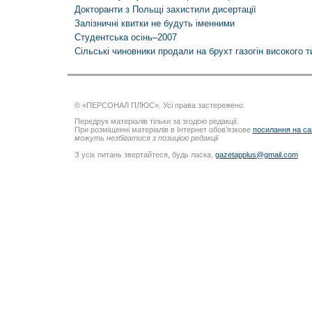
Докторанти з Польщі захистили дисертації
Залізничні квитки не будуть іменними
Студентська осінь–2007
Сільські чиновники продали на брухт газогін високого т
© «ПЕРСОНАЛ ПЛЮС». Усі права застережено.
Передрук матеріалів тільки за згодою редакції.
При розміщенні матеріалів в Інтернет обов’язкове
посилання на са
можуть незбігатися з позицією редакції
З усіх питань звертайтеся, будь ласка,
gazetapplus@gmail.com