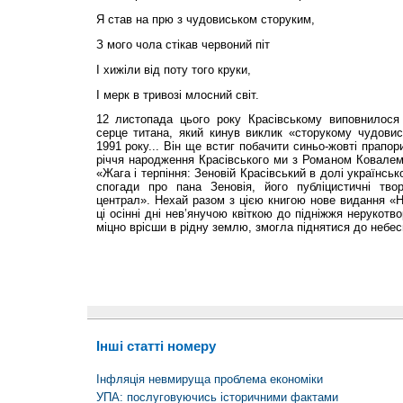
Я став на прю з чудовиськом сторуким,
З мого чола стікав червоний піт
І хижіли від поту того круки,
І мерк в тривозі млосний світ.
12 листопада цього року Красівському виповнилося
серце титана, який кинув виклик «сторукому чудовис
1991 року... Він ще встиг побачити синьо-жовті прапор
річчя народження Красівського ми з Романом Ковалем 
«Жага і терпіння: Зеновій Красівський в долі українсь
спогади про пана Зеновія, його публіцистичні тво
централ». Нехай разом з цією книгою нове видання «
ці осінні дні нев’янучою квіткою до підніжжя нерукотв
міцно врісши в рідну землю, змогла піднятися до небес
Інші статті номеру
Інфляція невмируща проблема економіки
УПА: послуговуючись історичними фактами