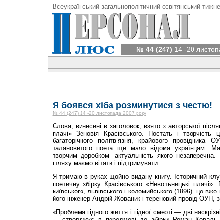
Всеукраїнський загальнополітичний освітянський тижне
№ 44 (247)
14 -20 листоп
Я боявся хіба розминутися з честю!
№ 44 (247) 14 -20 листопада 2007 року
Слова, винесені в заголовок, взято з авторської післ
плачі» Зеновія Красівського. Постать і творчість ці
багаторічного політв’язня, крайового провідника О
талановитого поета ще мало відома українцям. М
творчим доробком, актуальність якого незаперечна.
шляху маємо вітати і підтримувати.
Я тримаю в руках щойно видану книгу. Історичний кл
поетичну збірку Красівського «Невольницькі плачі». 
київського, львівського і коломийського (1996), це вж
його інженер Андрій Жованик і тереновий провід ОУН, з
«Проблема гідного життя і гідної смерті — дві наскрізн
— стверджує в передмові до збірки Роман Коваль. 