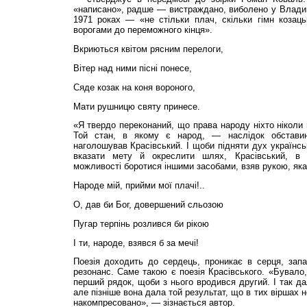
«написано», радше — вистраждано, виболено у Влади
1971 роках — «не стільки плач, скільки гімн козацьк
ворогами до переможного кінця».
Вкриються квітом рясним перелоги,
Вітер над ними пісні понесе,
Сяде козак на коня вороного,
Мати рушницю святу принесе.
«Я твердо переконаний, що права народу ніхто ніколи н
Той стан, в якому є народ, — наслідок обставин
наголошував Красівський. І щоби підняти дух українськ
вказати мету й окреслити шлях, Красівський, в 
можливості боротися іншими засобами, взяв рукою, яка
Народе мій, прийми мої плачі!..
О, дав би Бог, довершений сльозою
Пугар терпінь розлився би рікою
І ти, народе, взявся б за мечі!
Поезія доходить до сердець, проникає в серця, запа
резонанс. Саме такою є поезія Красівського. «Бувало,
перший рядок, щоби з нього вродився другий. І так да
але пізніше вона дала той результат, що в тих віршах 
накомпресовано», — зізнається автор.