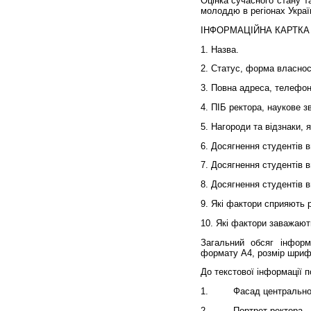
Оцінка сучасного стану т
молоддю в регіонах Украї
ІНФОРМАЦІЙНА КАРТКА
1. Назва.
2. Статус, форма власнос
3. Повна адреса, телефон
4. ПІБ ректора, наукове з
5. Нагороди та відзнаки,
6. Досягнення студентів 
7. Досягнення студентів 
8. Досягнення студентів 
9. Які фактори сприяють 
10. Які фактори заважают
Загальний обсяг інформ
формату А4, розмір шриф
До текстової інформації 
1.
Фасад центрального
2.
Портрет ректора.