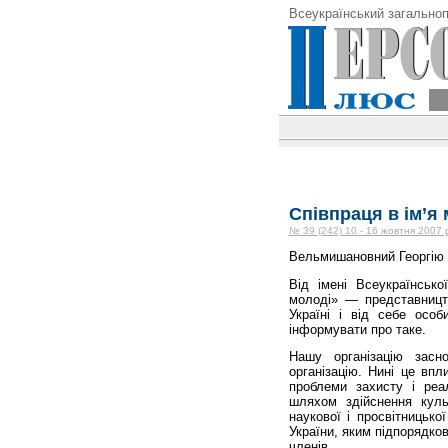
Всеукраїнський загальноп
Співпраця в ім’я
№ 39 (242) 10 - 16 жовтня 2007 
Вельмишановний Георгію
Від імені Всеукраїнсько
молоді» — представництв
Україні і від себе осо
інформувати про таке.
Нашу організацію засн
організацію. Нині це впл
проблеми захисту і реал
шляхом здійснення культ
наукової і просвітницько
України, яким підпорядко
членів.