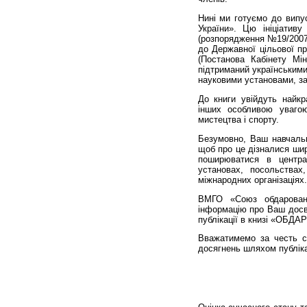
Нині ми готуємо до випу
України». Цю ініціатив
(розпорядження №19/2007-
до Державної цільової п
(Постанова Кабінету Мі
підтриманий українськими
науковими установами, за
До книги увійдуть найк
інших особливою уваго
мистецтва і спорту.
Безумовно, Ваш навчальн
щоб про це дізналися шир
поширюватися в центра
установах, посольствах,
міжнародних організаціях.
ВМГО «Союз обдарован
інформацію про Ваш досві
публікації в книзі «ОБ
Вважатимемо за честь с
досягнень шляхом публікац