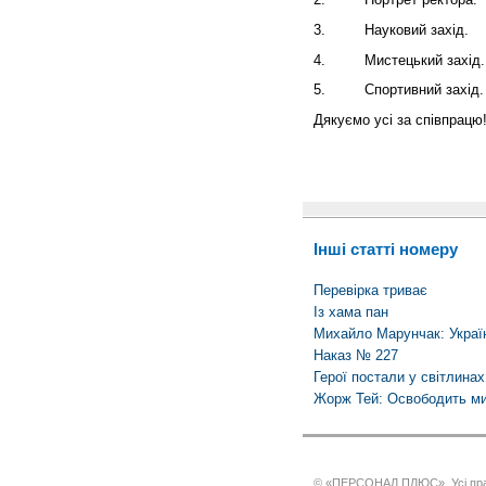
3.
Науковий захід.
4.
Мистецький захід.
5.
Спортивний захід.
Дякуємо усі за співпрацю
Інші статті номеру
Перевірка триває
Із хама пан
Михайло Марунчак: Україн
Наказ № 227
Герої постали у світлинах
Жорж Тей: Освободить ми
© «ПЕРСОНАЛ ПЛЮС». Усі пра