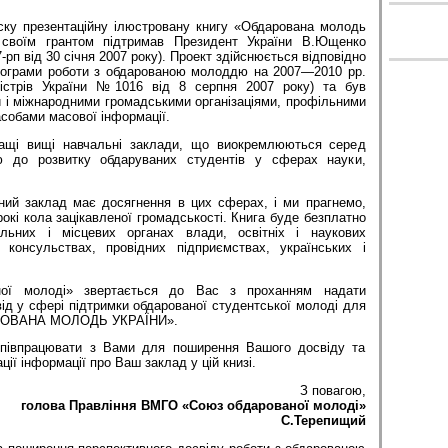
ску презентаційну ілюстровану книгу «Обдарована молодь
у своїм грантом підтримав Президент України В.Ющенко
рп від 30 січня 2007 року). Проект здійснюється відповідно
рограми роботи з обдарованою молоддю на 2007—2010 рр.
ністрів України №1016 від 8 серпня 2007 року) та був
 і міжнародними громадськими організаціями, профільними
собами масової інформації.
ращі вищі навчальні заклади, що виокремлюються серед
ю до розвитку обдаруваних студентів у сферах науки,
ий заклад має досягнення в цих сферах, і ми прагнемо,
окі кола зацікавленої громадськості. Книга буде безплатно
льних і місцевих органах влади, освітніх і наукових
 консульствах, провідних підприємствах, українських і
ої молоді» звертається до Вас з проханням надати
д у сфері підтримки обдарованої студентської молоді для
ДАРОВАНА МОЛОДЬ УКРАЇНИ».
півпрацювати з Вами для поширення Вашого досвіду та
ії інформації про Ваш заклад у цій книзі.
З повагою,
голова Правління ВМГО «Союз обдарованої молоді»
С.Терепищий