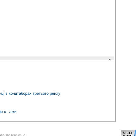
!
ці в концтаборах третього рейху
р от лжи
ва застережено.