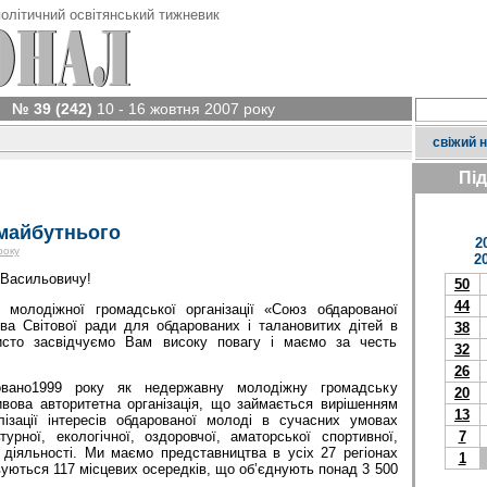
олітичний освітянський тижневик
№ 39 (242)
10 - 16 жовтня 2007 року
свіжий 
Пі
 майбутнього
2
року
2
 Васильовичу!
50
44
ї молодіжної громадської організації «Союз обдарованої
а Світової ради для обдарованих і талановитих дітей в
38
бисто засвідчуємо Вам високу повагу і маємо за честь
32
26
овано1999 року як недержавну молодіжну громадську
20
ивова авторитетна організація, що займається вирішенням
13
ізації інтересів обдарованої молоді в сучасних умовах
7
урної, екологічної, оздоровчої, аматорської спортивної,
ї діяльності. Ми маємо представництва в усіх 27 регіонах
1
вуються 117 місцевих осередків, що об’єднують понад 3 500