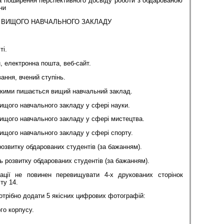
а поширення перспективного досвіду роботи з обдарованою
ни
 ВИЩОГО НАВЧАЛЬНОГО ЗАКЛАДУ
ті.
, електронна пошта, веб-сайт.
вання, вчений ступінь.
 якими пишається вищий навчальний заклад.
вищого навчального закладу у сфері науки.
вищого навчального закладу у сфері мистецтва.
вищого навчального закладу у сфері спорту.
розвитку обдарованих студентів (за бажанням).
ь розвитку обдарованих студентів (за бажанням).
ації не повинен перевищувати 4-х друкованих сторінок
ту 14.
потрібно додати 5 якісних цифрових фотографій:
 корпусу.