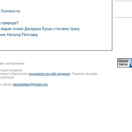
 Холокоста
а природа?
 видав плани Джорджа Буша стосовно Ірану
тник Наталці-Полтавці
ва застережено.
годою редакції.
нтернет обов’язкове
посилання на сайт видання
.
Погляди авторів
 редакції
ь ласка,
gazetapplus@gmail.com