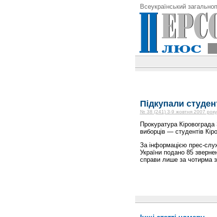
Всеукраїнський загальноп
Підкупали студен
№ 38 (241) 3-9 жовтня 2007 року
Прокуратура Кіровограда 
виборців — студентів Кіро
За інформацією прес-служ
України подано 85 зверне
справи лише за чотирма 