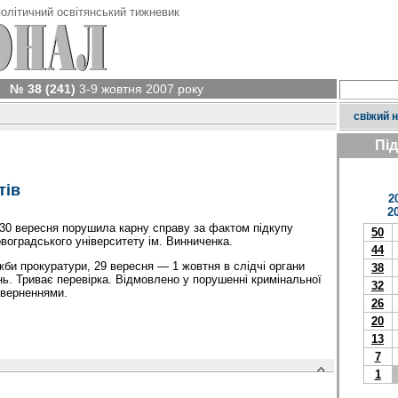
олітичний освітянський тижневик
№ 38 (241)
3-9 жовтня 2007 року
свіжий 
Пі
тів
2
2
30 вересня порушила карну справу за фактом підкупу
50
воградського університету ім. Винниченка.
44
би прокуратури, 29 вересня — 1 жовтня в слідчі органи
38
нь. Триває перевірка. Відмовлено у порушенні кримінальної
32
зверненнями.
26
20
13
7
1