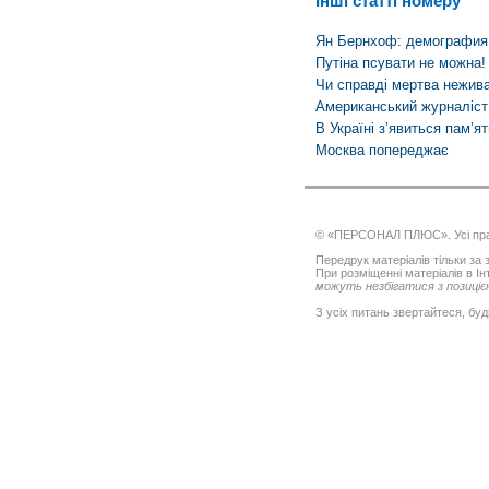
Інші статті номеру
Ян Бернхоф: демография
Путіна псувати не можна!
Чи справді мертва нежив
Американський журналіст
В Україні з’явиться пам’я
Москва попереджає
© «ПЕРСОНАЛ ПЛЮС». Усі пра
Передрук матеріалів тільки за з
При розміщенні матеріалів в І
можуть незбігатися з позицією
З усіх питань звертайтеся, буд