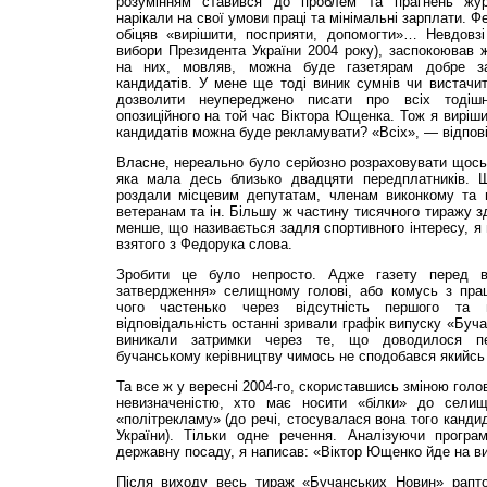
розумінням ставився до проблем та прагнень журна
нарікали на свої умови праці та мінімальні зарплати. 
обіцяв «вирішити, посприяти, допомогти»… Невдовз
вибори Президента України 2004 року), заспокоював 
на них, мовляв, можна буде газетярам добре за
кандидатів. У мене ще тоді виник сумнів чи вистачи
дозволити неупереджено писати про всіх тодішні
опозиційного на той час Віктора Ющенка. Тож я виріши
кандидатів можна буде рекламувати? «Всіх», — відпов
Власне, нереально було серйозно розраховувати щось з
яка мала десь близько двадцяти передплатників. Щ
роздали місцевим депутатам, членам виконкому та пр
ветеранам та ін. Більшу ж частину тисячного тиражу з
менше, що називається задля спортивного інтересу, я 
взятого з Федорука слова.
Зробити це було непросто. Адже газету перед 
затвердження» селищному голові, або комусь з праці
чого частенько через відсутність першого та
відповідальність останні зривали графік випуску «Буч
виникали затримки через те, що доводилося пе
бучанському керівництву чимось не сподобався якийсь
Та все ж у вересні 2004-го, скориставшись зміною гол
невизначеністю, хто має носити «білки» до сели
«політрекламу» (до речі, стосувалася вона того канди
України). Тільки одне речення. Аналізуючи програ
державну посаду, я написав: «Віктор Ющенко йде на в
Після виходу весь тираж «Бучанських Новин» рапто