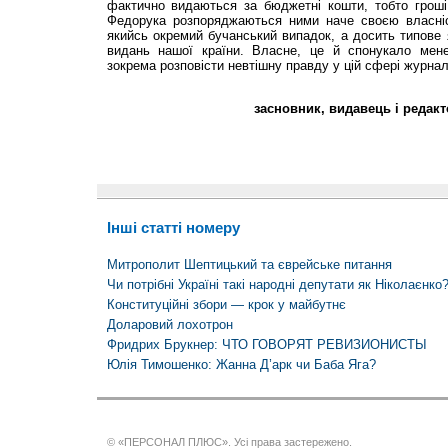
фактично видаються за бюджетні кошти, тобто гроші
Федорука розпоряджаються ними наче своєю власні
якийсь окремий бучанський випадок, а досить типове
видань нашої країни. Власне, це й спонукало мене
зокрема розповісти невтішну правду у цій сфері журналі
засновник, видавець і редакт
Інші статті номеру
Митрополит Шептицький та єврейське питання
Чи потрібні Україні такі народні депутати як Ніколаєнко
Конституційні збори — крок у майбутнє
Доларовий лохотрон
Фридрих Брукнер: ЧТО ГОВОРЯТ РЕВИЗИОНИСТЫ
Юлія Тимошенко: Жанна Д’арк чи Баба Яга?
© «ПЕРСОНАЛ ПЛЮС». Усі права застережено.