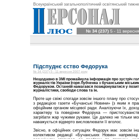
Всеукраїнський загальнополітичний освітянський тижне
№ 34 (237)
5 - 11 вересня
Підспуднє єство Федорука
№ 34 (237) 5 - 11 вересня 2007 року
Нещодавно в ЗМІ промайнула інформація про зустріч гол
журналістів України Ігоря Лубченка з бучанським міськ
Федоруком. Останній намагався позиціонуватися у позит
журналістики, свободи слова та ін.
Проте ще свіжі спогади зовсім іншого плану про стосу
з редакцією газети «Бучанські Новини» (з яким я пр
офіційним органом місцевої ради. Аналізуючи їх, дохо
характеру та поведінки Федорука — пристосуванств
загрібати жар чужими руками. Це далеко не тільки мо
наважується відверто висловлювати її вголос.
Звісно, в офіційних ситуаціях Федорук має зовсім інш
колективом редакції «Бучанських Новин» наприкінц