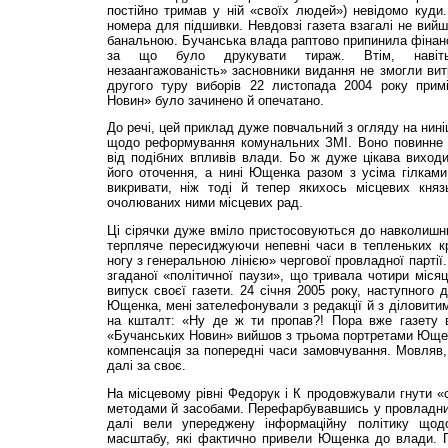
постійно тримав у ній «своїх людей») невідомо куди
номера для підшивки. Невдовзі газета взагалі не вийш
банальною. Бучанська влада раптово припинила фінансу
за що було друкувати тираж. Втім, навіть
незаангажованість» засновники видання не змогли вит
другого туру виборів 22 листопада 2004 року прим
Новин» було зачинено й опечатано.
До речі, цей приклад дуже повчальний з огляду на нин
щодо реформування комунальних ЗМІ. Воно повинне у
від подібних впливів влади. Бо ж дуже цікава виход
його оточення, а нині Ющенка разом з усіма гілками
викривати, ніж тоді й тепер якихось місцевих кня
очолюваних ними місцевих рад.
Ці сірячки дуже вміло пристосовуються до навколишн
терпляче пересиджуючи непевні часи в тепленьких кр
ногу з генеральною лінією» чергової провладної партії. І
згаданої «політичної паузи», що тривала чотири місяц
випуск своєї газети. 24 січня 2005 року, наступного д
Ющенка, мені зателефонували з редакції й з діловити
на кшталт: «Ну де ж ти пропав?! Пора вже газету 
«Бучанських Новин» вийшов з трьома портретами Ющен
компенсація за попередні часи замовчування. Мовляв
далі за своє.
На місцевому рівні Федорук і К продовжували гнути 
методами й засобами. Перефарбувавшись у провладний
далі вели упереджену інформаційну політику щодо
масштабу, які фактично привели Ющенка до влади. П