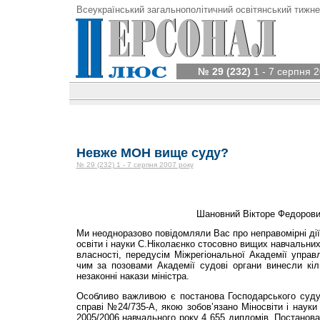
Всеукраїнський загальнополітичний освітянський тижне
№ 29 (232)
1 - 7 серпня 2
Невже МОН вище суду?
№ 29 (232) 1 - 7 серпня 2007 року
Шановний Вікторе Федорови
Ми неодноразово повідомляли Вас про неправомірні дії,
освіти і науки С.Ніколаєнко стосовно вищих навчальни
власності, передусім Міжрегіональної Академії управл
чим за позовами Академії судові органи винесли кіл
незаконні накази міністра.
Особливо важливою є постанова Господарського суду 
справі №24/735-А, якою зобов’язано Міносвіти і науки
2005/2006 навчального року 4 655 дипломів. Постанова