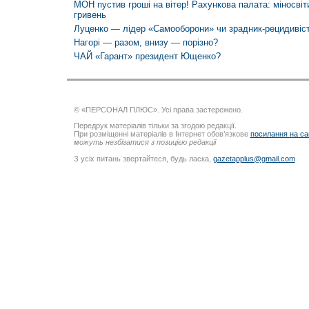
МОН пустив гроші на вітер! Рахункова палата: міносвіт
гривень
Луценко — лідер «Самооборони» чи зрадник-рецидивіс
Нагорі — разом, внизу — порізно?
ЧАЙ «Гарант» президент Ющенко?
© «ПЕРСОНАЛ ПЛЮС». Усі права застережено.
Передрук матеріалів тільки за згодою редакції.
При розміщенні матеріалів в Інтернет обов’язкове
посилання на са
можуть незбігатися з позицією редакції
З усіх питань звертайтеся, будь ласка,
gazetapplus@gmail.com