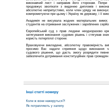
виконавчий лист і направив його сторонам. Попри ц
продовжує зволікати з видачею дипломів і викон
абсолютно неприпустимо, коли член уряду не виконує 
компрометуючи при цьому і Україну як державу, і її вик
Академія не висувала жодних матеріальних вимог
студентів на отримання заслужених і зароблених серй
Європейський суд з прав людини неодноразово крит
затягування виконання судових рішень і стягував зна
користь потерпілої сторони.
Враховуючи викладене, абсолютну правомірність вим
просимо Вас надати сприяння щодо виконання ч
судового рішення, що дасть змогу розрядити певне
забезпечити дотримання конституційних прав громадян 
Інші статті номеру
Коли ж вони нажеруться?!
Як потрапляють у халепу