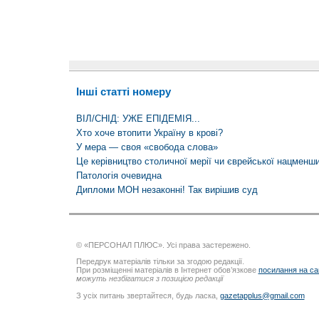
Інші статті номеру
ВІЛ/СНІД: УЖЕ ЕПІДЕМІЯ...
Хто хоче втопити Україну в крові?
У мера — своя «свобода слова»
Це керівництво столичної мерії чи єврейської нацменш
Патологія очевидна
Дипломи МОН незаконні! Так вирішив суд
© «ПЕРСОНАЛ ПЛЮС». Усі права застережено.
Передрук матеріалів тільки за згодою редакції.
При розміщенні матеріалів в Інтернет обов’язкове
посилання на са
можуть незбігатися з позицією редакції
З усіх питань звертайтеся, будь ласка,
gazetapplus@gmail.com