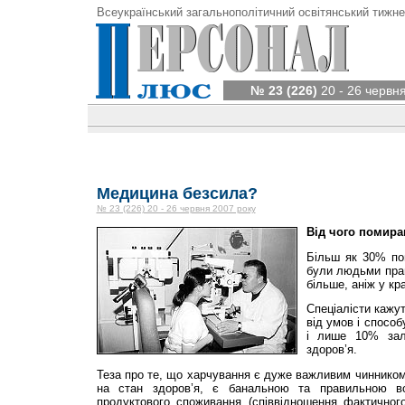
Всеукраїнський загальнополітичний освітянський тижне
№ 23 (226)
20 - 26 червн
Медицина безсила?
№ 23 (226) 20 - 26 червня 2007 року
Від чого помира
Більш як 30% пом
були людьми прац
більше, аніж у кр
Спеціалісти кажу
від умов і спосо
і лише 10% зал
здоров’я.
Теза про те, що харчування є дуже важливим чинником
на стан здоров’я, є банальною та правильною во
продуктового споживання (співвідношення фактичног