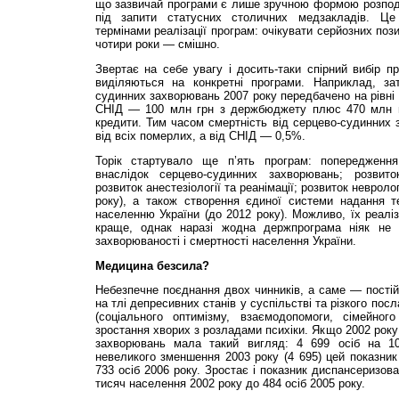
що зазвичай програми є лише зручною формою розподіл
під запити статусних столичних медзакладів. Це
термінами реалізації програм: очікувати серйозних поз
чотири роки — смішно.
Звертає на себе увагу і досить-таки спірний вибір прі
виділяються на конкретні програми. Наприклад, за
судинних захворювань 2007 року передбачено на рівні 7
СНІД — 100 млн грн з держбюджету плюс 470 млн г
кредити. Тим часом смертність від серцево-судинних
від всіх померлих, а від СНІД — 0,5%.
Торік стартувало ще п’ять програм: попередження 
внаслідок серцево-судинних захворювань; розвиток
розвиток анестезіології та реанімації; розвиток невроло
року), а також створення єдиної системи надання т
населенню України (до 2012 року). Можливо, їх реаліз
краще, однак наразі жодна держпрограма ніяк не в
захворюваності і смертності населення України.
Медицина безсила?
Небезпечне поєднання двох чинників, а саме — постій
на тлі депресивних станів у суспільстві та різкого по
(соціального оптимізму, взаємодопомоги, сімейно
зростання хворих з розладами психіки. Якщо 2002 року
захворювань мала такий вигляд: 4 699 осіб на 10
невеликого зменшення 2003 року (4 695) цей показник 
733 осіб 2006 року. Зростає і показник диспансеризова
тисяч населення 2002 року до 484 осіб 2005 року.