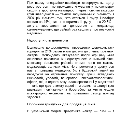
При цьому спеціалісти-психіатри стверджують, що 
реєструється і не проходить лікування у психоневро
свідчить зростання інвалідності через психічні захворюв
груп інвалідності — такими запущеними є більшість в
2004 рік кількість тих, хто отримав І групу інвалідн
зросла на 44%, тих, хто отримав ІІ групу, — на 20,5%
хочуть звертатися за допомогою в медзаклад
самолікуванням, що зайвий раз свідчить про невисокий
медицини.
Недоступність допомоги
Відповідно до досліджень, проведених Держкомстати
городян та 24% селян мали доступ до спеціалізованих 
лікарів. Респонденти вказували: попри офіційну «бе
основною причиною їх недоступності є низький рівен
мешканці сільських районів елементарно не мають 
медзакладів великих міст. Не спроможна у цьому сен
навіть приватна медицина. Як і будь-який інший вид
передусім на отримання прибутку. Гроші вкладають
гінекології, урології, венерології, високотехнологічн
сфери, які, з одного боку, слабкорозвинені у бюджетній
— такі, що дають змогу заробляти великі та швидкі гр
ризиками, пов’язаними з боротьбою за життя людини
міжнародних експертів, на приватний сектор прип
здоров’я.
Порочний трикутник
для продавців ліків
В українській моделі трикутника «лікар — ліки — 