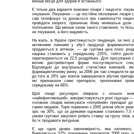
менше місця для здоров’я останнього.
Є тільки два варіанти взаємин лікаря і пацієнта: ліку
лікування. Лікування — це постійне піклування лікаря с
сам телефонує та дізнається про самопочуття пацієн
провідати хворого, призначає йому мінімальні дози 
поліпшення. Що менше ознак такого ставлення, то біл
не лікування, а його видимість.
На жаль, в Україні простежується тенденція, за якої 
активними ланками у збуті продукції фармакологічн
продаються в аптеках, — це гуртова ціна плюс роздр
націнка становить у середньому 225%, тобто десят
перетворюються на 22,5 роздрібних. Для просування св
великі дистрибюторні фірми послуговуються спе
Відповідно до внутрішньої статистики компаній, я
фармацевтичному ринку, за 2006 рік такі спеціалісти зр
до того ж 20% цих візитів завершилися збутом препарат
які призначали саме препарати, пропоновані про
середньому на 66%.
Щоб лікарі регулярно обирали з кількох можл
«найефективніший», використовуються різні підходи — 
головних лікарів виписувати «потрібний» препарат д
самих медиків. Торік порівняно з 2005 роком обсяг рин
зріс на 30%, що за деякими оцінками становило 7,5 
умови гуртової закупівлі робить ставку на групу ліків
бо їх продавати вигідніше.
Є ще одна цікава закономірність, яка належить 
Виявляється, 52% призначень препаратів 2006 року зд