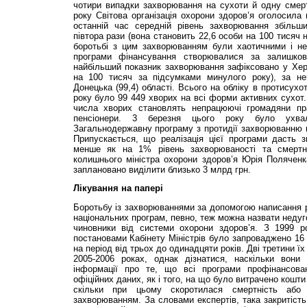
чотири випадки захворювання на сухоти й одну смерт
року Світова організація охорони здоров’я оголосила 
останній час середній рівень захворювання збільш
півтора рази (вона становить 22,6 особи на 100 тисяч
боротьбі з цим захворюванням були хаотичними і не
програми фінансування створювалися за залишков
найбільший показник захворювання зафіксовано у Херс
на 100 тисяч за підсумками минулого року), за не
Донецька (99,4) області. Всього на обліку в протисухо
року було 99 449 хворих на всі форми активних сухот.
числа хворих становлять непрацюючі громадяни пр
пенсіонери. 3 березня цього року було ухва
Загальнодержавну програму з протидії захворюванню н
Припускається, що реалізація цієї програми дасть 
менше як на 1% рівень захворюваності та смертн
колишнього міністра охорони здоров’я Юрія Поляченк
заплановано виділити близько 3 млрд грн.
Лікування
на папері
Боротьбу із захворюваннями за допомогою написання 
національних програм, певно, теж можна назвати недуго
чиновники від системи охорони здоров’я. З 1999 р
постановами Кабінету Міністрів було запроваджено 16 
на період від трьох до одинадцяти років. Дві третини 
2005-2006 роках, однак дізнатися, наскільки вони
інформації про те, що всі програми профінансов
офіційних даних, як і того, на що було витрачено кошт
скільки при цьому скоротилася смертність або
захворюванням. За словами експертів, така закритість