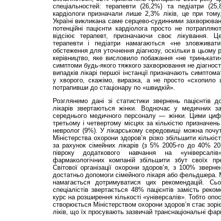
спеціальностей: терапевти (26,2%) та педіатри (25,
кардіологи призначали лише 2,3% ліків, це при тому
Україні викликана саме серцево-судинними захворюва
потенційні пацієнти кардіолога просто не потрапля
відсіює терапевт, призначаючи своє лікування. 
терапевти і педіатри намагаються «не зловживат
обстеження для уточнення діагнозу, оскільки в цьому р
керівництво, яке висловило побажання «не тринькати
симптоми будь-якого тяжкого захворювання не діагност
випадків лікарі першої інстанції призначають симптома
у хворого, скажімо, виразка, а не просто «схопило 
потрапивши до стаціонару по «швидкій».
Розглянемо дані зі статистики звернень пацієнтів д
лікарів звертаються жінки. Водночас у медичних з
середнього медичного персоналу — жінки. Цими циф
третьому і четвертому місцях за кількістю призначень
невролог (9%). У лікарському середовищі можна почу
Міністерства охорони здоров’я різко збільшити кількіс
за рахунок сімейних лікарів (з 5% 2005-го до 40% 20
півроку додаткового навчання на «універсалі
фармакологічних компаній збільшити збут своїх пр
Світової організації охорони здоров’я, з 100% зверне
достатньо допомоги сімейного лікаря або фельдшера. М
намагається дотримуватися цих рекомендацій. Сьо
спеціалістів звертається 48% пацієнтів замість реко
курс на розширення кількості «універсалів». Тобто оп
створюється Міністерством охорони здоров’я стає зорі
ліків, що їх просувають зазвичай транснаціональні фар