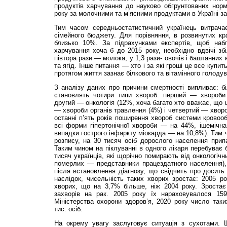
продуктів харчування до науково обгрунтованих норм
року за молочними та м’ясними продуктами в Україні з
Тим часом середньостатистичний українець витрач
сімейного бюджету. Для порівняння, в розвинутих кр
близько 10%. За підрахунками експертів, щоб наб
харчування хоча б до 2015 року, необхідно вдвічі зб
півтора рази — молока, у 1,3 рази- овочів і баштанних 
та ягід. Інше питання — хто і за які гроші це все купи
протягом життя зазнає білкового та вітамінного голодув
З аналізу даних про причини смертності випливає: б
становлять чотири типи хвороб: перший — хвороби 
другий — онкологія (12%, хоча багато хто вважає, що ц
— хвороби органів травлення (4%) і четвертий — хворо
останні п’ять років поширення хвороб системи кровооб
всі форми гіпертонічної хвороби — на 44%, ішемічн
випадки гострого інфаркту міокарда — на 10,8%). Тим 
розпису, на 30 тисяч осіб дорослого населення прип
Таким чином на піклуванні в одного лікаря перебуває 
тисяч українців, які щорічно помирають від онкологіч
померлих — представники працездатного населення)
після встановлення діагнозу, що свідчить про досить 
наслідок, чисельність таких хворих зростає: 2005 р
хворих, що на 3,7% більше, ніж 2004 року. Зростає 
захворів на рак. 2005 року їх нараховувалося 159
Міністерства охорони здоров’я, 2020 року число так
тис. осіб.
На окрему увагу заслуговує ситуація з сухотами. 