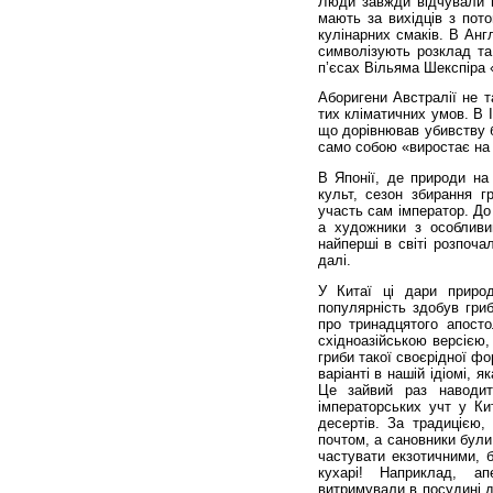
Люди завжди відчували в
мають за вихідців з пото
кулінарних смаків. В Анг
символізують розклад та 
п’єсах Вільяма Шекспіра «
Аборигени Австралії не т
тих кліматичних умов. В 
що дорівнював убивству б
само собою «виростає на 
В Японії, де природи н
культ, сезон збирання г
участь сам імператор. До
а художники з особливи
найперші в світі розпоча
далі.
У Китаї ці дари природ
популярність здобув гри
про тринадцятого апосто
східноазійською версією,
гриби такої своєрідної фо
варіанті в нашій ідіомі, 
Це зайвий раз наводит
імператорських учт у Ки
десертів. За традицією,
почтом, а сановники були
частувати екзотичними, 
кухарі! Наприклад, ап
витримували в посудині д