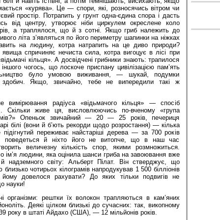
білі й навіть їстівні, а потім темнішають, висихають, якщо
мається «курява». Це — спори, які, розносячись вітром чи
вий простір. Потрапить у грунт одна-єдина спора і дасть
сь від центру, утворює ніби циркулем окреслене коло
рів, а траплялося, що й з сотні. Якщо гриб належить до
ивого літа з’являться по його периметру шапинки на ніжках
вить на людину, котра натрапить на це диво природи?
 явища спричиняє нечиста сила, котра вигоцує в лісі при
«відьмачі кільця». А досвідчені грибники знають: трапилося
и іншого чогось, що лоскоче приспану цивілізацією пам’ять
льництво було умовою виживання, — шукай, подумки
 здобич. Якщо, звичайно, тебе не випередили такі ж
е вимірювання радіуса «відьмачого кільця» — спосіб
ці. Скільки живе ця, висловлюючись по-вченому «група
ізмів?» Опеньок звичайний — 20 — 25 років, печериця
арі білі (вони й б’ють рекорди щодо розростання) — кілька
е підігнутий переживає найстаріші дерева — за 700 років
ві поведеться й ніхто його не витопче, що в наш час
творить величезну кількість спор, якими розмножиться.
о ім’я людини, яка оцінила шанси гриба на завоювання вже
 й надземного світу: Альберт Пілат. Він стверджує, що
ю близько чотирьох кілограмів напродукував 1 500 білліонів
и йому довелося рахувати? До яких тільки подвигів не
о науки!
і організми: рештки їх волокон трапляються в кам’яних
йоноліть. Деякі цілком близькі до сучасних: так, викопному
39 року в штаті Айдахо (США), — 12 мільйонів років.