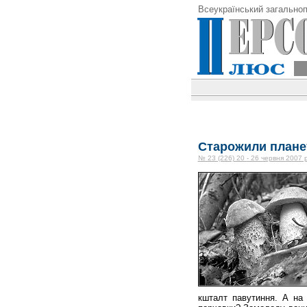
Всеукраїнський загальноп
Старожили плане
№ 23 (226) 20 - 26 червня 2007 
кшталт павутиння. А на 