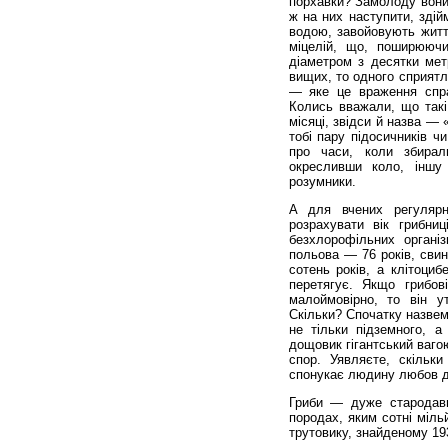
порхавки? Замолоду вони 
ж на них наступити, здій
водою, завойовують життє
міцелій, що, поширюючи
діаметром з десятки мет
вищих, то одного сприятл
— яке це враження спра
Колись вважали, що такі
місяці, звідси й назва — 
тобі пару підосичників ч
про часи, коли збира
окресливши коло, іншу
розумники.
А для вчених регулярн
розрахувати вік грибни
безхлорофільних орган
польова — 76 років, свин
сотень років, а клітоциб
перетягує. Якщо грибо
малоймовірно, то він у
Скільки? Спочатку назвем
не тільки підземного, а
дощовик гігантський ваго
спор. Уявляєте, скільк
спонукає людину любов д
Гриби — дуже стародавн
породах, яким сотні міль
трутовику, знайденому 19