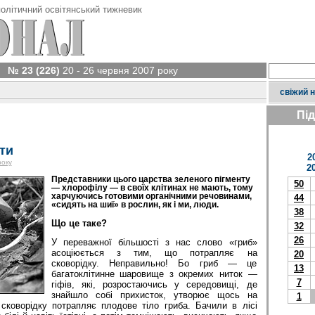
олітичний освітянський тижневик
№ 23 (226)
20 - 26 червня 2007 року
свіжий 
Пі
ти
2
року
2
Представники цього царства зеленого пігменту
50
— хлорофілу — в своїх клітинах не мають, тому
харчуючись готовими органічними речовинами,
44
«сидять на шиї» в рослин, як і ми, люди.
38
Що це таке?
32
26
У переважної більшості з нас слово «гриб»
асоціюється з тим, що потрапляє на
20
сковорідку. Неправильно! Бо гриб — це
13
багатоклітинне шаровище з окремих ниток —
7
гіфів, які, розростаючись у середовищі, де
знайшло собі прихисток, утворює щось на
1
сковорідку потрапляє плодове тіло гриба. Бачили в лісі