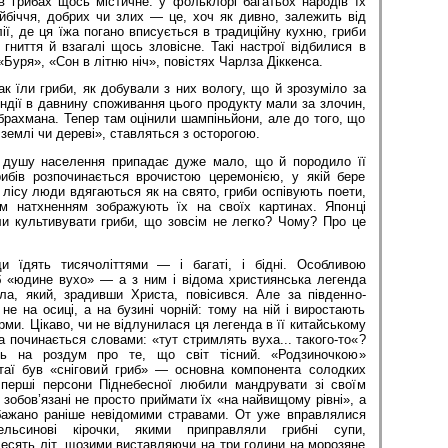
 грибах щось містичне: у фольклорі багатьох народів їх
йбіччя, добрих чи злих — це, хоч як дивно, залежить від
лії, де ця їжа погано вписується в традиційну кухню, гриби
гниття й взагалі щось зловісне. Такі настрої відбилися в
Буря», «Сон в літню ніч», повістях Чарлза Діккенса.
ак їли гриби, як добували з них вологу, що й зрозуміло за
Індії в давнину споживання цього продукту мали за злочин,
рахмана. Тепер там оцінили шампіньйони, але до того, що
землі чи дереві», ставляться з осторогою.
а душу населення припадає дуже мало, що й породило її
рибів розпочинається врочистою церемонією, у якій бере
 лісу люди вдягаються як на свято, гриби оспівують поети,
м натхненням зображують їх на своїх картинах. Японці
ли культивувати гриби, що зовсім не легко? Чому? Про це
и їдять тисячоліттями — і багаті, і бідні. Особливою
б «юдине вухо» — а з ним і відома християнська легенда
ла, який, зрадивши Христа, повісився. Але за південно-
 не на осиці, а на бузині чорній: тому на ній і виростають
рми. Цікаво, чи не відлунилася ця легенда в її китайському
яка починається словами: «тут стримлять вуха... такого-то«?
ь на роздум про те, що світ тісний. «Родзиночкою»
таї був «сніговий гриб» — основна компонента солодких
 перші персони Піднебесної любили мандрувати зі своїм
 зобов’язані не просто приймати їх «на найвищому рівні», а
бажано раніше невідомими стравами. От уже вправлялися
ельсинові кірочки, якими приправляли грибні супи,
есять літ, щозими виставляючи на три години на морозяне