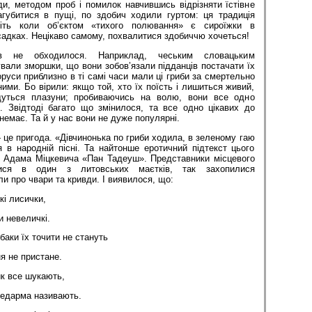
и, методом проб і помилок навчившись відрізняти їстівне
агубитися в пущі, по здобич ходили гуртом: ця традиція
віть коли об’єктом «тихого полювання» є сироїжки в
садках. Нецікаво самому, похвалитися здобиччю хочеться!
ів не обходилося. Наприклад, чеським словацьким
вали зморшки, що вони зобов’язали підданців постачати їх
оруси приблизно в ті самі часи мали ці гриби за смертельно
їними. Бо вірили: якщо той, хто їх поїсть і лишиться живий,
дуться плазуни; пробиваючись на волю, вони все одно
я. Звідтоді багато що змінилося, та все одно цікавих до
немає. Та й у нас вони не дуже популярні.
 це пригода. «Дівчинонька по гриби ходила, в зеленому гаю
 в народній пісні. Та найтонше еротичний підтекст цього
і Адама Міцкевича «Пан Тадеуш». Представники місцевого
лися в один з литовських маєтків, так захопилися
и про чвари та кривди. І виявилося, що:
і лисички,
и невеличкі.
баки їх точити не стануть
я не пристане.
к все шукають,
недарма називають.