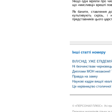
Якщо одні мріяли про чис
що «мисливці» врешті пов
Як бачите, ставлення до
культивують скрізь, і 
представників цього царс
Інші статті номеру
ВІЛ/СНІД: УЖЕ ЕПІДЕМІЯ
Ні безчинствам черновець
Дипломи МОН незаконні! 
Правда на замку
Наукові кадри вищої кваліф
Це керівництво столичної
© «ПЕРСОНАЛ ПЛЮС». Усі пра
Передрук матеріалів тільки за з