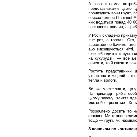
А взагалі немає потреби
представниками цього 
пронизують вони грунт, по
описах флори Північної А
них водиться понад 40 00
насіннєвих рослин, а гриб
У Росії складено приказку
«не рот, а город». Ого,
«врожай» не бачимо, але 
або викришуються нігті. 
яких «бродить» фруктовий
на кукурудзі» — все це 
описати, то й сказати важ
Ростуть представники ц
утворювати міцелій зі шв
тепла й вологи.
Ви вже маєте знати, що у
На прикладі грибів особ
цьому закону: злиття яде
між собою різняться. Коли
Розроблено досить точн
фахівці. Ми ж зосередимо
тощо — групі, які назива
З кошиком по континен