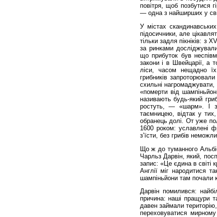
повітря, щоб позбутися г
— одна з найширших у світ
У містах скандинавськи
підосичники, але цікавля
тільки задля пікніків: з Х
за ринками досліджували
що прибуток був неспівм
закони і в Швейцарії, а 
ліси, часом нещадно ї
грибників запроторювали 
схильні нагромаджувати, 
«померти від шампіньйоні
називають будь-який гри
ростуть, — «шарм». І зб
таємницею, відтак у тих
обранець долі. От уже по
1600 роком: уславлені ф
з’їсти, без грибів неможли
Що ж до туманного Альбі
Чарльз Дарвін, який, пос
запис: «Це єдина в світі 
Англії міг народитися та
шампіньйони там почали 
Дарвін помилився: найбі
причина: наші пращури та
давен займали територію, 
переховуватися мирному