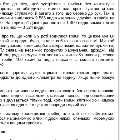
 йти до лісу, щоб зустрітися з грибом: без контакту з
царства не обходиться жоден наш крок. Густою сіткою
 якому ступаємо, й багато з того, що беремо до рук. Так, в
мерики виділяють 9 565 видів «зелених друзів», а грибів на
0. На території Данії трапляється 1 400 видів самих тільки
ів на них — 3 324 види.
 про те, що коли б у роті водилися гриби, то це вже був би
 який «город», бува, являє собою наш організм! Ми той
відчуваємо, коли свербить шкіра поміж пальцями рук чи ніг,
Пліснява на несвіжих продуктах харчування, дріжджі, від
 сік, руді пасмуги «на листках» жита або пшениці, «сажа
гриби. 100 тисяч їх видів описано, а скільки належить
ко.
ього царства дуже стрімко: окремі екземпляри здатні
идкістю до одного кілометра на годину, якщо їм не бракує
мовою виживання виду є неповторність його представників.
ливо видно, наскільки статевий процес підпорядкований
р відбувається тільки тоді, коли грибні клітини хоч чимось
 «всі як один», то це для природи глухий кут.
у систему класифікації грибів, але хай нею займаються
ся на знайомих білих, підосичниках, опеньках, моремухах
ються вищими грибами.
тах