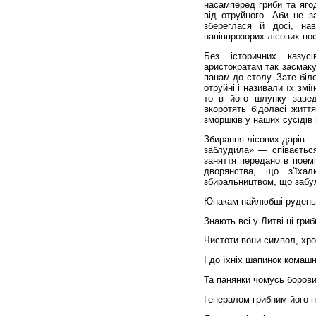
насамперед гриби та ягод
від отруйного. Аби не з
збереглася й досі, на
напівпрозорих лісових по
Без історичних казус
аристократам так засмаку
панам до столу. Зате біл
отруйні і називали їх змі
то в його шлунку заве
вкоротять бідоласі житт
зморшків у наших сусідів 
Збирання лісових дарів —
заблудила» — співається
заняття передано в поем
дворянства, що з’їха
збиральництвом, що забул
Юнакам найлюбші руденьк
Знають всі у Литві ці гриб
Чистоти вони символ, хро
І до їхніх шапинок комашн
Та панянки чомусь борови
Генералом грибним його 