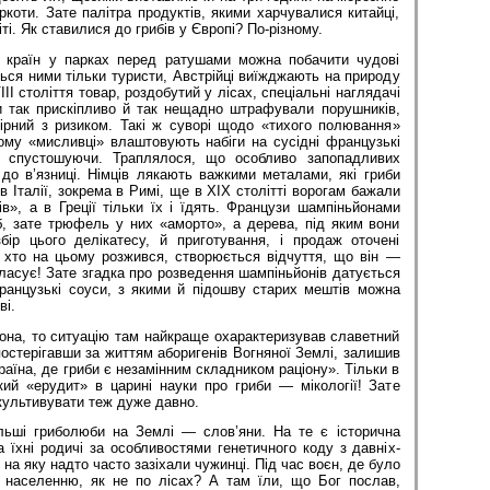
іркоти. Зате палітра продуктів, якими харчувалися китайці,
і. Як ставилися до грибів у Європі? По-різному.
х країн у парках перед ратушами можна побачити чудові
ться ними тільки туристи, Австрійці виїжджають на природу
VІІІ століття товар, роздобутий у лісах, спеціальні наглядачі
 так прискіпливо й так нещадно штрафували порушників,
ірний з ризиком. Такі ж суворі щодо «тихого полювання»
тому «мисливці» влаштовують набіги на сусідні французькі
х спустошуючи. Траплялося, що особливо запопадливих
до в’язниці. Німців лякають важкими металами, які гриби
в Італії, зокрема в Римі, ще в ХІХ столітті ворогам бажали
в», а в Греції тільки їх і їдять. Французи шампіньйонами
б, зате трюфель у них «аморто», а дерева, під яким вони
ір цього делікатесу, й приготування, і продаж оточені
, хто на цьому розжився, створюється відчуття, що він —
ласує! Зате згадка про розведення шампіньйонів датується
ранцузькі соуси, з якими й підошву старих мештів можна
ві.
она, то ситуацію там найкраще охарактеризував славетний
постерігавши за життям аборигенів Вогняної Землі, залишив
країна, де гриби є незамінним складником раціону». Тільки в
кий «ерудит» в царині науки про гриби — мікології! Зате
культивувати теж дуже давно.
льші гриболюби на Землі — слов’яни. На те є історична
 їхні родичі за особливостями генетичного коду з давніх-
на яку надто часто зазіхали чужинці. Під час воєн, де було
 населенню, як не по лісах? А там їли, що Бог послав,