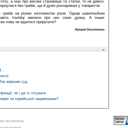
тоту, а інші про високе становище та статки, то не дивно,
ернулися без грибів, ще й дуже розчаровані у товаристві.
 грибів на різних континентах різне. Однак шампіньйони
навіть італійці змінили про них свою думку. А інших
тва чому не вдалося приручити?
Наталя Околітенко
...
кого!
Так вирішив суд
ікації: як і де їх готувати
 мерії чи єврейської нацменшини?
ва застережено.
годою редакції.