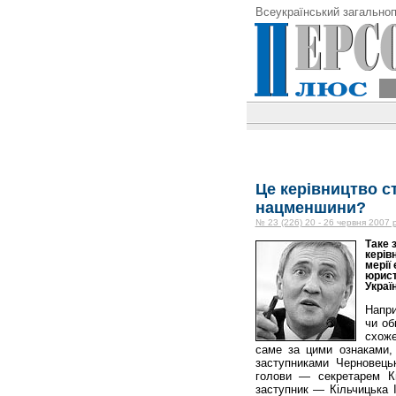
Всеукраїнський загальноп
Це керівництво ст
нацменшини?
№ 23 (226) 20 - 26 червня 2007 
Таке 
керів
мерії
юрист
Україн
Напри
чи об
схоже
саме за цими ознаками,
заступниками Черновець
голови — секретарем К
заступник — Кільчицька І