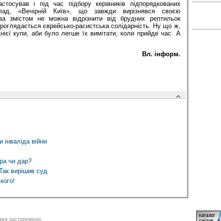
стосував і під час підбору керівників підпорядкованих
клад, «Вечірній Київ», що завжди вирізнявся своєю
 за змістом не можна відрізнити від брудних рептильок
проглядається єврейсько-расистська солідарність. Ну що ж,
нієї купи, аби було легше їх вимітати, коли прийде час. А
Вл. інформ.
и інваліда війни
ра чи дар?
Так вирішив суд
кого!
ва застережено.