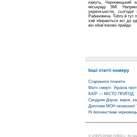
кажуть, Черновецький за
міськраді ЗМІ. Напри
українськістю, сьогодні
Рабиновича. Тобто й тут 
хай збираються всі до од
він обов’язково прийде.
Інші статті номеру
Старожили планети
Матч смерті: Україна прот
КАЇР — МІСТО ПРИГОД
Синдром Дауна: вирок, ка
Дипломи МОН незаконні! 
Ні безчинствам черновець
© «ПЕРСОНАЛ ПЛЮС». Усі пра