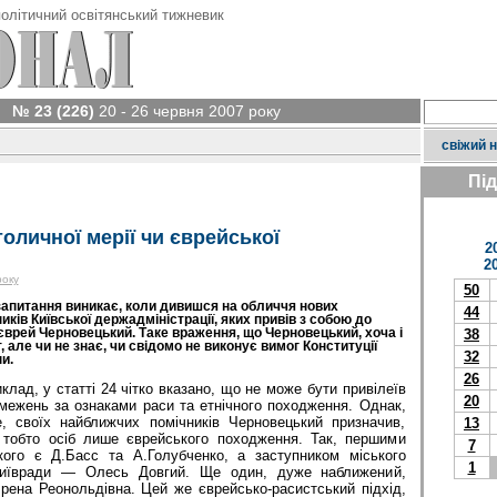
олітичний освітянський тижневик
№ 23 (226)
20 - 26 червня 2007 року
свіжий 
Пі
оличної мерії чи єврейської
2
2
року
50
запитання виникає, коли дивишся на обличчя нових
44
ників Київської держадміністрації, яких привів з собою до
 єврей Черновецький. Таке враження, що Черновецький, хоча і
38
, але чи не знає, чи свідомо не виконує вимог Конституції
32
и.
26
клад, у статті 24 чітко вказано, що не може бути привілеїв
20
межень за ознаками раси та етнічного походження. Однак,
, своїх найближчих помічників Черновецький призначив,
13
 тобто осіб лише єврейського походження. Так, першими
7
кого є Д.Басс та А.Голубченко, а заступником міського
1
иївради — Олесь Довгий. Ще один, дуже наближений,
рена Реонольдівна. Цей же єврейсько-расистський підхід,