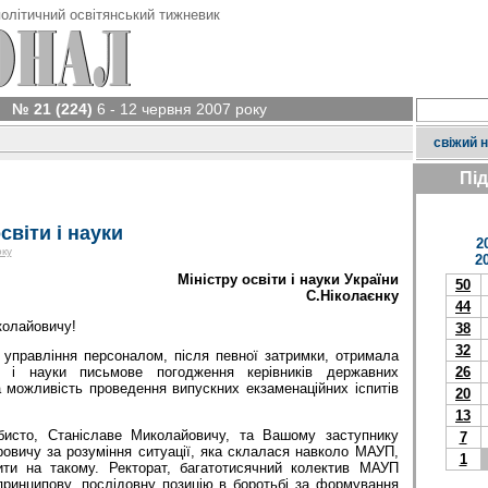
олітичний освітянський тижневик
№ 21 (224)
6 - 12 червня 2007 року
свіжий 
Пі
світи і науки
2
оку
2
Міністру
освіти
і
науки
України
50
С
.Ніколаєнку
44
колайовичу!
38
32
 управління персоналом, після певної затримки, отримала
26
ти і науки письмове погодження керівників державних
а можливість проведення випускних екзаменаційних іспитів
20
13
исто, Станіславе Миколайовичу, та Вашому заступнику
7
вичу за розуміння ситуації, яка склалася навколо МАУП,
1
ти на такому. Ректорат, багатотисячний колектив МАУП
принципову, послідовну позицію в боротьбі за формування