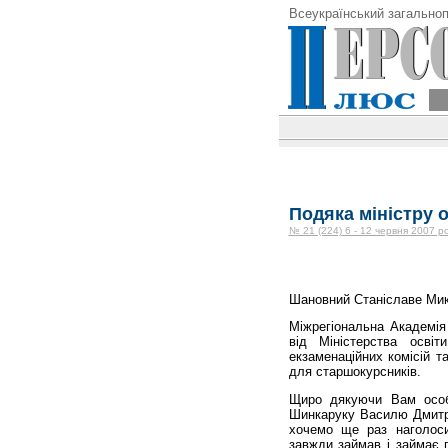
Всеукраїнський загальноп
Подяка міністру о
№ 21 (224) 6 - 12 червня 2007 р
Шановний Станіславе Ми
Міжрегіональна Академія
від Міністерства осві
екзаменаційних комісій т
для старшокурсників.
Щиро дякуючи Вам особ
Шинкаруку Василю Дмитро
хочемо ще раз наголоси
завжди займав і займає 