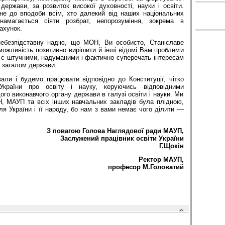
 держави, за розвиток високої духовності, науки і освіти.
 не до вподоби всім, хто далекий від наших національних
намагається сіяти розбрат, непорозуміння, зокрема в
рахунок.
ебезпідставну надію, що МОН, Ви особисто, Станіславе
ожливість позитивно вирішити й інші відомі Вам проблеми
 є штучними, надуманими і фактично суперечать інтересам
 загалом держави.
али і будемо працювати відповідно до Конституції, чітко
України про освіту і науку, керуючись відповідними
о виконавчого органу держави в галузі освіти і науки. Ми
Н, МАУП та всіх інших навчальних закладів була плідною,
 України і її народу, бо нам з вами немає чого ділити —
З повагою Голова Наглядової ради МАУП,
Заслужений працівник освіти України
Г.Щокін
Ректор МАУП,
професор М.Головатий