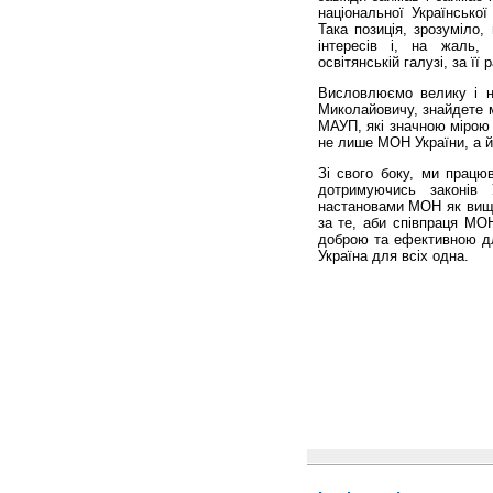
національної Української
Така позиція, зрозуміло,
інтересів і, на жаль, 
освітянській галузі, за її 
Висловлюємо велику і н
Миколайовичу, знайдете м
МАУП, які значною мірою
не лише МОН України, а й
Зі свого боку, ми працюв
дотримуючись законів 
настановами МОН як вищог
за те, аби співпраця МО
доброю та ефективною для
Україна для всіх одна.