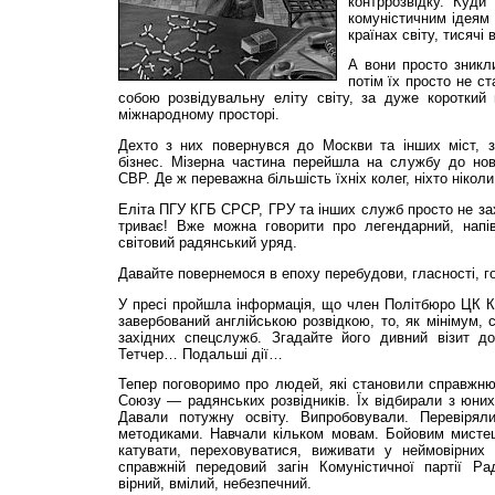
контррозвідку. Куди
комуністичним ідеям 
країнах світу, тисячі
А вони просто зникл
потім їх просто не ст
собою розвідувальну еліту світу, за дуже короткий 
міжнародному просторі.
Дехто з них повернувся до Москви та інших міст, з
бізнес. Мізерна частина перейшла на службу до но
СВР. Де ж переважна більшість їхніх колег, ніхто ніколи
Еліта ПГУ КГБ СРСР, ГРУ та інших служб просто не зах
триває! Вже можна говорити про легендарний, напів
світовий радянський уряд.
Давайте повернемося в епоху перебудови, гласності, го
У пресі пройшла інформація, що член Політбюро ЦК 
завербований англійською розвідкою, то, як мінімум, 
західних спецслужб. Згадайте його дивний візит до 
Тетчер… Подальші дії…
Тепер поговоримо про людей, які становили справжню 
Союзу — радянських розвідників. Їх відбирали з юних 
Давали потужну освіту. Випробовували. Перевірял
методиками. Навчали кільком мовам. Бойовим мисте
катувати, переховуватися, виживати у неймовірних
справжній передовий загін Комуністичної партії Р
вірний, вмілий, небезпечний.