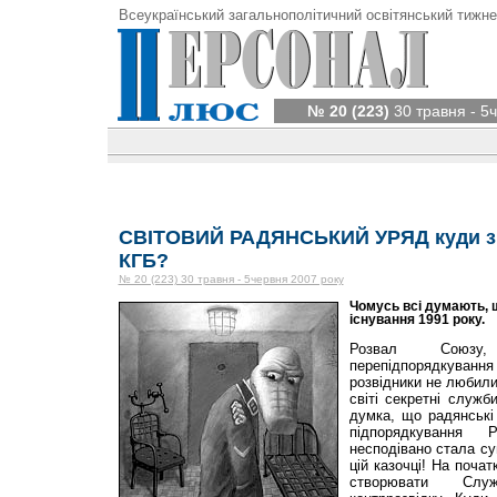
Всеукраїнський загальнополітичний освітянський тижне
№ 20 (223)
30 травня - 5
СВІТОВИЙ РАДЯНСЬКИЙ УРЯД куди з
КГБ?
№ 20 (223) 30 травня - 5червня 2007 року
Чомусь всі думають, 
існування 1991 року.
Розвал Союзу,
перепідпорядкуванн
розвідники не любил
світі секретні служби
думка, що радянськ
підпорядкування 
несподівано стала с
цій казочці! На почат
створювати Служ