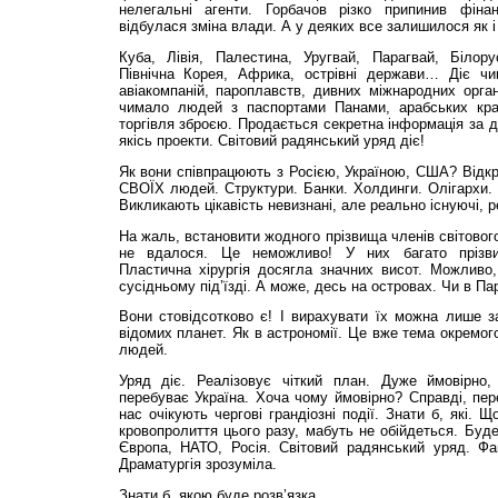
нелегальні агенти. Горбачов різко припинив фіна
відбулася зміна влади. А у деяких все залишилося як
Куба, Лівія, Палестина, Уругвай, Парагвай, Білору
Північна Корея, Африка, острівні держави… Діє чи
авіакомпаній, пароплавств, дивних міжнародних орган
чимало людей з паспортами Панами, арабських краї
торгівля зброєю. Продається секретна інформація за д
якісь проекти. Світовий радянський уряд діє!
Як вони співпрацюють з Росією, Україною, США? Відкри
СВОЇХ людей. Структури. Банки. Холдинги. Олігархи. 
Викликають цікавість невизнані, але реально існуючі, р
На жаль, встановити жодного прізвища членів світового
не вдалося. Це неможливо! У них багато прізвищ
Пластична хірургія досягла значних висот. Можливо
сусідньому під’їзді. А може, десь на островах. Чи в Па
Вони стовідсотково є! І вирахувати їх можна лише з
відомих планет. Як в астрономії. Це вже тема окремог
людей.
Уряд діє. Реалізовує чіткий план. Дуже ймовірно, 
перебуває Україна. Хоча чому ймовірно? Справді, пер
нас очікують чергові грандіозні події. Знати б, які. 
кровопролиття цього разу, мабуть не обійдеться. Буд
Європа, НАТО, Росія. Світовий радянський уряд. Фан
Драматургія зрозуміла.
Знати б, якою буде розв’язка…