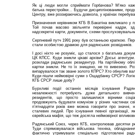
Як ці люди могли сприймати Горбачова? М’яко каж
батька перестройки… Будучи дисциплінованими, продо
Центру, вже роззираючись довкола, у країнах перебува
Призначення керівником КГБ В.Бакатіна викликало у 
Той почав масово звільняти перевірені кадри, з
надсекретні карти, документи, схеми прослуховувальн
Серпневий путч 1991 року був останньою крапкою. Пе
стали особистою драмою для радянських розвідників.
І досі ніхто не розуміє, що сталося з багатьма доку
ЦК КПСС. Куди зникли цікаві архіви? Досьє агентури. 
розклади радянських резидентур. На партійному облі
картки зникли. Не то їх знищено, не то вивезено. Ро
випарувалося так зване золото КПРС? Хто обнулив валю
Куди пішли неймовірні суми з Ощадбанку СРСР? Логік
КГБ СРСР лише добу?
Бурхливі події останніх місяців існування Радя
незалежності потребують дуже детального вивче
резидентів, що просто залишилися вірними соціа
продовжують будувати комунізм у різних частинах світ
п’ятнадцяти років вже можна говорити про значні, н
сталевих людей. Про існування певної організації, як
єврейська мафія, що теж досягла неймовірної впливовос
Радянський Союз, через КГБ, контролював десятки реж
Туди спрямовувалася військова техніка, обладнанн
фактично утримували спеціально підготовлені радн