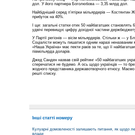
дол. У його партнера Боголюбова — 3,35 млрд дол.
Найбідніший серед п’ятірки мільярдерів — Костянтин Же
прибуток на 40%.
І ще: загальні статки отих 50 найбагатших становлять 
удвічі перевищує цифру дохідної частини держбюджету
У Партії регіонів — вісім мільярдерів. Стільки ж — у Б
Соціалісти можуть пишатися одним наразі неназваним 
«Наша Україна» має пекти раків за те, що її найбагатш
півмільярда доларів.
Джед Санден назвав свій рейтинг «50 найбагатших укра
сперечатися не будемо. А ось щодо українців — то брех
жодного представника державотворчого етносу. Маємо в
решті списку.
Інші статті номеру
Кулуарні домовленості залишають питання, як щодо лега
влади