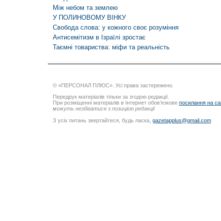
Між небом та землею
У ПОЛИНОВОМУ ВІНКУ
Cвобода слова: у кожного своє розуміння
Антисемітизм в Ізраїлі зростає
Таємні товариства: міфи та реальність
© «ПЕРСОНАЛ ПЛЮС». Усі права застережено.
Передрук матеріалів тільки за згодою редакції.
При розміщенні матеріалів в Інтернет обов’язкове
посилання на са
можуть незбігатися з позицією редакції
З усіх питань звертайтеся, будь ласка,
gazetapplus@gmail.com