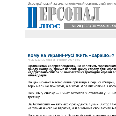
Всеукраїнський загальнополітичний освітянський тижне
№ 20 (223)
30 травня - 5
Кому на Україні-Русі Жить «харашо»?
№ 20 (223) 30 травня - 5червня 2007 року
Щотижневик «Корреспондент», що належить горезвісном
Джеду Сандену, зробив нарешті добру справу для Україн
надруковано список 50 найбагатших громадян України аб
мільярдерів.
На цей момент маємо лише прізвища з першої п’ятірки, 
торік мали не прибутки, а збитки. Але висновки є з чого
Першим у списку — Ринат Ахметов зі статками у 5,6 мл
третину.
За Ахметовим — зять екс-президента Кучми Віктор Пінч
не тільки нічого не втратив, а й збільшив свої активи ма
На третьому місці — Ігор Коломойський, «гаманець» па