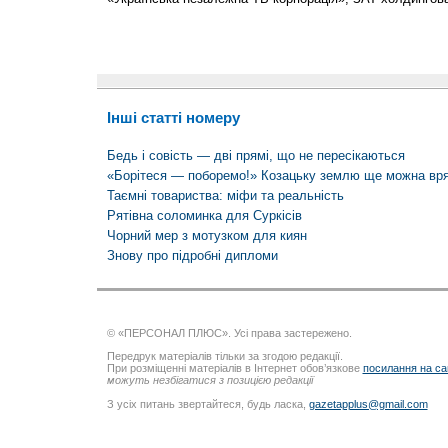
Інші статті номеру
Бедь і совість — дві прямі, що не пересікаються
«Борітеся — поборемо!» Козацьку землю ще можна вр
Таємні товариства: міфи та реальність
Рятівна соломинка для Суркісів
Чорний мер з мотузком для киян
Знову про підробні дипломи
© «ПЕРСОНАЛ ПЛЮС». Усі права застережено.
Передрук матеріалів тільки за згодою редакції.
При розміщенні матеріалів в Інтернет обов’язкове
посилання на са
можуть незбігатися з позицією редакції
З усіх питань звертайтеся, будь ласка,
gazetapplus@gmail.com