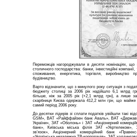
Переможців нагороджували в десяти номінаціях, що 
столичного господарства: банки, інвестиційні компанії, 
споживання, енергетика, торгівля, виробництво пр
будівництво.
Варто відзначити, що з минулого року ситуація з пода
бюджету столиці за 2006 рік надійшло 6,1 млрд гр
більше, ніж за 2005 рік (+2,1 млрд грн), а лише з
скарбниця Києва одержала 412,2 млн грн, що майже 
самий період 2006 року.
До десятки лідерів зі сплати податків увійшли такі від
GSM», ВАТ «Райффайзен банк Аваль», ВАТ «Державни
України», ЗАТ «Оболонь» і ЗАТ «Акціонерний комерцій
банк», Київська міська філія ЗАТ «Укртелеком», 
зв’язок», Акціонерний комерційний банк «Правек
«Українська незалежна ТВ-корпорація», ЗАТ холдингова