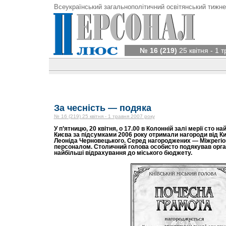
Всеукраїнський загальнополітичний освітянський тижне
№ 16 (219)
25 квітня - 1 
За чесність — подяка
№ 16 (219) 25 квітня - 1 травня 2007 року
У п’ятницю, 20 квітня, о 17.00 в Колонній залі мерії сто н
Києва за підсумками 2006 року отримали нагороди від Ки
Леоніда Черновецького. Серед нагороджених — Міжрегіо
персоналом. Столичний голова особисто подякував орган
найбільші відрахування до міського бюджету.