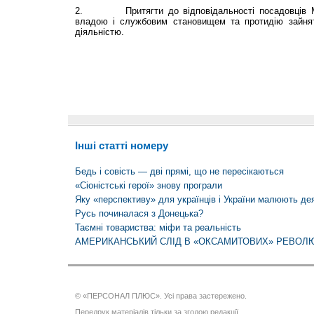
2. Притягти до відповідальності посадовців М
владою і службовим становищем та протидію зайня
діяльністю.
Інші статті номеру
Бедь і совість — дві прямі, що не пересікаються
«Сіоністські герої» знову програли
Яку «перспективу» для українців і України малюють дея
Русь починалася з Донецька?
Таємні товариства: міфи та реальність
АМЕРИКАНСЬКИЙ СЛІД В «ОКСАМИТОВИХ» РЕВОЛ
© «ПЕРСОНАЛ ПЛЮС». Усі права застережено.
Передрук матеріалів тільки за згодою редакції.