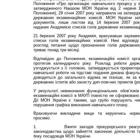
Положення «Про організацію навчального процесу у 
затвердженого Наказом МОН України від 2 червня
Положення), 29 січня 2007 року направила на затвердж
державних екзаменаційних комісій. МОН України за
документів, лише листом від 14 березня 2007 ро
наданих Академією списків голів державних екзаменаці
21 березня 2007 року Академія, врахувавши зауваж
списки голів екзаменаційних комісій. Нині відпові
розгляд питання щодо призначення голів державних
триває понад три місяці.
Відповідно до Положення, екзаменаційні комісії орг
протягом календарного року. Розклад роботи держав
узгоджується з її головою, затверджується проректор
навчальної роботи на підставі подання декана факульт
доводиться до загального відома не пізніше, як за 
державних іспитів або захисту дип-лом-них проектів (роб
У результаті невиконання функціональних обов’язкі
екзаменаційні комісії в МАУП повністю не сформовано (
Дії МОН України є такими, що грубо порушують чин
порушення графіка виконання навчального плану.
Враховуючи викладене вище та керуючись норма
просимо:
1. Вжити заходів прокурорського реагуван
законодавства щодо зайняття законною діяльністю та
боку посадовців МОН України.