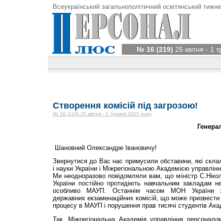
Всеукраїнський загальнополітичний освітянський тижне
№ 16 (219)
25 квітня - 1 
Створення комісій під загрозою!
№ 16 (219) 25 квітня - 1 травня 2007 року
Генера
Шановний Олександре Івановичу!
Звернутися до Вас нас примусили обставини, які склал
і науки України і Міжрегіональною Академією управлін
Ми неодноразово повідомляли вам, що міністр С.Ніко
України постійно протидіють навчальним закладам н
особливо МАУП. Останнім часом МОН України за
державних екзаменаційних комісій, що може призвести 
процесу в МАУП і порушення прав тисячі студентів Акад
Так, Міжрегіональна Академія управління персоналом