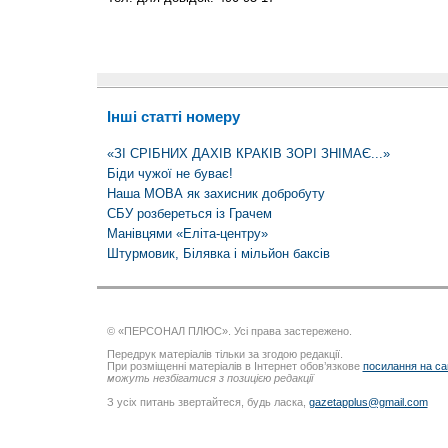
Інші статті номеру
«ЗІ СРІБНИХ ДАХІВ КРАКІВ ЗОРІ ЗНІМАЄ...»
Біди чужої не буває!
Наша МОВА як захисник добробуту
СБУ розбереться із Грачем
Манівцями «Еліта-центру»
Штурмовик, Білявка і мільйон баксів
© «ПЕРСОНАЛ ПЛЮС». Усі права застережено.
Передрук матеріалів тільки за згодою редакції.
При розміщенні матеріалів в Інтернет обов’язкове
посилання на са
можуть незбігатися з позицією редакції
З усіх питань звертайтеся, будь ласка,
gazetapplus@gmail.com