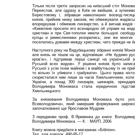
Тільки після третіх запросин на київський стіл Моном
Переяслав, але одразу в Київ не ввійшов, а зупинився
Берестовому і, зібравши навколишніх воєвод-тисяц
князів, прийняв низку законів, які обмежували жидівсь
впорядкував і обмежив лихварство, а й вигнав жидів з
«Киевляне просили его всенародно об управе на жид
христиан и при Свя-тополке имели большую свободу
купцы и ремесленники розорились; они же многих
поселились домами между христиан, чего прежде не б
Наступного року на Видубицькому зібранні князів Моно
але князь не пішов на це, відповівши: «Не будемо рус
кров’ю», і підтримав перші санкції на українській 
Руськой всех жидов». У рішенні князів було записа
Руської з усім їхнім майном і в майбутньому їх не при
то вільно їх убивати і грабувати». Цього права ніхто
скористалися ним лише за часів Хмельниччини, коли 
України, а понад 300 лихварів, шинкарів, орендар
Володимира Мономаха стала юридичною підста
Хмельницького.
За князювання Володимира Мономаха було укл
Всеволодовича», який завершив формування широкої
започаткованої ще Ярославом Мудрим.
З передмови проф. В.Яременка до книги: Володимир
Володимира Мономаха. — К. : МАУП, 2006
Книгу можна придбати в магазинах «Бібліон».
Тел. для довідок: 490-95-17