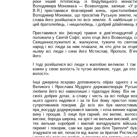
роки інший літописець із Видубицького монасти
Володимира Мономаха — Всеволодом, запише: «У рік
В.Я.) преставився благовірний князь, христолюбив
Володимир Мономах, що просвітив Руськую землю, нач
слава його розійшлася по всіх землях. А найбільше с
цей братолюбець, і нищелюбець, і добрий дбайливець 
Преставився він (місяця) травня в дев’ятнадцятий д
положили у Святій Софії, коло отця його Всеволода, с
Священнослужителі ж, жалкуючи, тужили по святому
народ і всі люди за ним плакали, як ото діти за отце
ньому всі люди і сини його Мстислав, Ярополк, В’яч
його.
І тоді розійшлися всі люди з жалобою великою. І так
кожен у свою волость Із тугою великою, туди, де ото 
волості».
Інші джерела яскраво доповнюють образ одного з н
Великого і Ярослава Мудрого державотворців Руської
любили його всі навколишні і підвладні йому. Він не
своїх добрих ділах, а славу і честь за всі побіди во
нього одного надіявся і за те Бог йому престол пом
супротивників покорив. До всіх він був милостив
пра_восудді додержувався законів, і хоча винних кара
вину і прощав. З лиця був гарний, очі великі, волос
високе, борода широка, на зріст не вельми високий, але
тях вельми хоробрий і вмілий виладнувати війська.
переміг і покорив, сам же один раз біля Треполя* бу
згадувати не міг, почасти від жалю за братом Ростисла