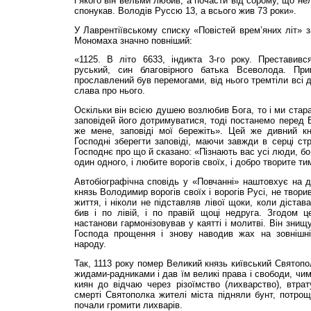
і якого він вельми любив, а почасти від сорому, що не
спонукав. Володів Руссю 13, а всього жив 73 роки».
У Лаврентіївському списку «Повістей врем’яних літ»
Мономаха значно повніший:
«1125. В літо 6633, індикта 3-го року. Преставивс
руський, син благовірного батька Всеволода. Пр
прославлений був перемогами, від нього тремтіли всі 
слава про нього.
Оскільки він всією душею возлюбив Бога, то і ми стар
заповідей його дотримуватися, тоді постанемо перед 
же мене, заповіді мої бережіть». Цей же дивний к
Господні зберегти заповіді, маючи завжди в серці с
Господнє про що й сказано: «Пізнають вас усі люди, б
один одного, і любите ворогів своїх, і добро творите ти
Автобіографічна сповідь у «Повчанні» наштовхує на 
князь Володимир ворогів своїх і ворогів Русі, не твори
життя, і ніколи не підставляв лівої щоки, коли дістав
бив і по лівій, і по правій щоці недруга. Згодом ц
настанови гармонізовував у каятті і молитві. Він знищ
Господа прощення і знову наводив жах на зовнішніх
народу.
Так, 1113 року помер Великий князь київський Святопо
жидами-радниками і дав їм великі права і свободи, чим
киян до відчаю через різоїмство (лихварство), втрату
смерті Святополка жителі міста підняли бунт, потрощ
почали громити лихварів.