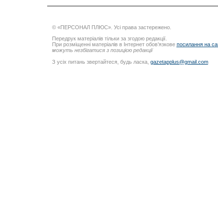
© «ПЕРСОНАЛ ПЛЮС». Усі права застережено.
Передрук матеріалів тільки за згодою редакції.
При розміщенні матеріалів в Інтернет обов’язкове
посилання на са
можуть незбігатися з позицією редакції
З усіх питань звертайтеся, будь ласка,
gazetapplus@gmail.com