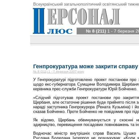
Всеукраїнський загальнополітичний освітянський тижне
№ 8 (211)
1 - 7 березня 2
Генпрокура­тура може закрити справу
№ 8 (211) 1 - 7 березня 2007 року
У Генпрокуратурі під­­готовлено проект постанови про
щодо екс-губернатора Сумщини Володимира Щербаня.
ке­рів­ника прес-служби Генпрокуратури Юрій Бойченко.
«Слідчий підготував проект постанови про закритт
Щербаня, але остаточне рішення буде прийнято після з
нараді заступника Генпрокурора (Рената Кузьміна) і й
сказав Бойченко. Проте Бойченко не повідомив про під
Як відомо, Щербань обвинувачується у скоєнні ни
здирництво, перевищення посадових повноважень та ін
Водночас міністр внутрішніх справ Василь Цушко
Руслана Боделана Інтерпол не розшукував: «Коли м