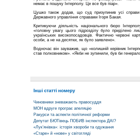
немає в пошуку Інтерполу. Це все був піар».
Цушко також додав, що суд призупинив усі справи п
Державного управління справами Ігоря Бакая.
Критикуючи діяль­ність національного бюро Інтерп
«головну увагу цього підрозділу було приділено ли
українських високопосадовців. Фактично червоні кар
особи, а не на десятки, як було заявлено».
Водночас він зауважив, що «колишній керівник Інтерп
став полковником». «Якби не зупинили, був би генера
Інші статті номеру
Чиновники зневажають правосуддя
МОН вдруге програє апеляцію
Ракурси та аспекти політичної реформи
Депутат БЮТівець ПОБИВ інспектора ДАІ?
«Лук’янівка»: історія хвороби та одужання
«Cтаре» й «нове» у світогляді