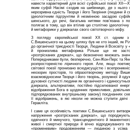
навести характерний для всієї суфійської поезії ХІІ—Х
яким суфій Насімі сходив на шибеницю, де з нього 
нерозривна єдність Творця і його Творіння (людини й с
ідеологічним підгрунтям й незмінною засадою суфійс
шенського, до речі, багатьма нитями пов’язана з по
полягає в тому, що він втілив цю столітню ідеологічну
й метафорики у дзеркалах свого світотворчого міфу.
З погляду європейської поезії ХХ ст. одним з 
С.Вишенського на цьому шляху був не хто інший, як Рі
до органічної триєдності Творця, Людини й Всесвіту у
й пронизлива метафорика Рільке ще не засто
«розтрісканих дзеркал», що безконечно множать значе
Попередниками були, безперечно, Сен-Жон-Перс та Янн
розпростореністю ліричного героя. Але, якщо поетик
світової поезії пронизано всюдисущістю і всепроникніс
неозорих просторів, то образотворчому методу Више
взаємовідносини Творця і його творінь, розумної й оду
духовної сутності людини як органічного і єдиносутнь
дзеркала, альтернативи, постійно підсилюваної енер
відображення Бога в щоденних примхливих, довільних
підпорядкованих внутрішньому закону) поєднаннях ске
її відображень, в які ніколи не можна ступити двічі 
Геракліта.
І саме ця особливість поетики С.Вишенського витвор
напруження «розтрісканих дзеркал», що породжують
одвічного й минучого, трансцендентного й іманентного
живої і смертної природи й вічно відроджуваного тв
«променевим» продовженням — людиною з усіма її