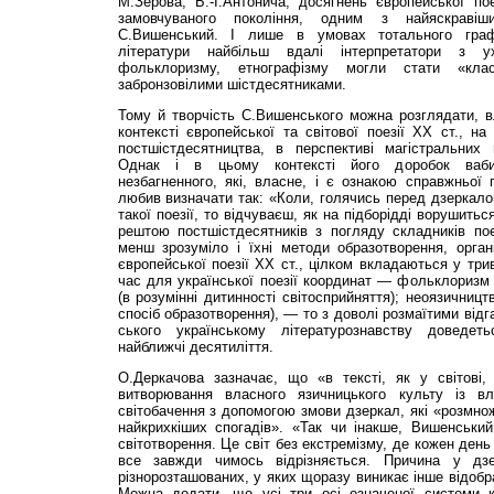
М.Зерова, Б.-І.Антонича, досягнень європейської по
замовчуваного покоління, одним з найяскравіш
С.Вишенський. І лише в умовах тотального граф
літератури найбільш вдалі інтерпретатори з у
фольклоризму, етнографізму могли стати «кла
забронзовілими шістдесятниками.
Тому й творчість С.Ви­шенського можна розглядати, в
контексті європейської та світової поезії ХХ ст., на
постшістдесятництва, в перспективі магістральних 
Однак і в цьому контексті його доробок ваби
незбагненного, які, власне, і є ознакою справжньої п
любив визначати так: «Коли, голячись перед дзеркал
такої поезії, то відчуваєш, як на підборідді ворушить
рештою постшістдесятників з погляду складників пое
менш зрозуміло і їхні методи образотворення, орган
європейської поезії ХХ ст., цілком вкладаються у три
час для української поезії координат — фольклоризм (
(в розумінні дитинності світосприйняття); неоязичницт
спосіб образотворення), — то з доволі розмаїтими від
ського українському літературознавству доведет
найближчі десятиліття.
О.Деркачо­ва зазначає, що «в тексті, як у світові,
витворювання власного язичницького культу із в
світобачення з допомогою змови дзеркал, які «розмно
найкрихкіших спогадів». «Так чи інакше, Вишенськи
світотворення. Це світ без екстремізму, де кожен день
все завжди чимось відрізняється. Причина у дзе
різнорозташованих, у яких щоразу виникає інше відобр
Можна додати, що усі три осі означеної системи к