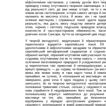
міфологемних настановах, у самому духові його твор
примарну стежку інтуїтивного творення навпомацки, в 
від реальності світі, де вже немає історії, чи то є 
новим актом світотворення, історія самого автора й лю
належить як мисляча істота. А може, він і не такий
осяяння мистецтва і справжньої поезії здатні від
реальність, яка дасть змогу людству змінити детер
злою, чорною і світлою) людською природою власну
конечністю й часо-просторовою обмеженістю, бага
довічних колах Сансари, буття на загидженій цим люд
У творчій методології, медитуванні й образотворе
переплелися від­криття європейської поезії Х
ідеологічними й міфологічними засадами та образотв
європейський метафоричний сюрреалізм зі східною
образної матерії, образний інтуїтивізм найсучаснішої п
східними, інтуїтивними (чи як то тепер кажуть — езот
осягнення багатовимірної природної й усвідомленої реа
ці переплетіння такі примхливі й непередбачувані, 
врешті приведуть — до «храму чи божевільні» (за висл
межа між якими знову ж таки надто тонка й невизн
принаймні, не сутеніє, й «полювання на мисливця» н
завершено, доки хоча б одна людина у цьому світі
шенського, бо за творчою методологією «розтріскани
полювання триватиме стільки, скільки у свідомості н
нове сприйняття й «відображення» його поезії. Тож 
полювальнику впритул наблизитися до розуміння 
мисливця чи тіні, або, принаймні, до безконечн
відображень у міріадах «розтрісканих дзеркал» 
свідомості, розпорошеної в живій довколишній природі