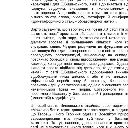
характерні і для С.Вишен­ського, який відрізняється в
Кордуна свідомим, виваженим і «концепційним»
світотворення. А ще неймовірною кількістю «розтріска
різного змісту слова, образу, метафори й симфор
«дометафоричного стану» образотворчої матерії.
Варто зауважити, що європейська поезія ХХ століття з
вагомість поезії зростає зі збільшенням кількості її
інших змістів, кутів зору, багатозначності метафор, 
діаманту зростає зі збільшенням кількості його 
внутрішнє сяйво. Чудово розуміючи це фундаментал
застосовує його для витворення власного світотворчого
своєрідному постскриптумі, винесеному на обкла
повсякчас борешся зі своїм відображенням, намагаєшс
Космосу, хоча до твоїх послуг лише дзеркало. Здава
якщо ти просто відійдеш від дзеркала, та де взяти д
нема?» У світі С.Вишенського відображення зникаю
відображуваній ними дійсності, або й не зникаю
міфологічний перебіг часу й простору, безпереч
правилами гри у світотворення, однією з основних зас
неязичницької Трійці — Творця, Сотвореного (чи п
неосяжного Всесвіту у його зовнішній (трансцендентній
(іманентній) модифікаціях.
Ця особливість Вишенського знайшла своє виражен
«Можливо Бог є також давно згаслою зорею, а людина ї
що Творець і його Творіння однієї з Всесвітом природ
взаємовідносини між ними губляться у багатови
категоріях. Та тут, напевно, доречно навести простен
світі не відбувається нічого такого, чого б у ньому 