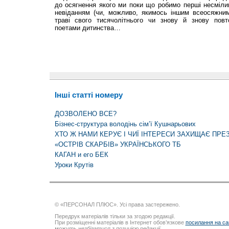
до осягнення якого ми поки що робимо перші несміли
невіданням (чи, можливо, якимось іншим всеосяжним
траві свого тисячолітнього чи знову й знову повт
поетами дитинства…
Інші статті номеру
ДОЗВОЛЕНО ВСЕ?
Бізнес-структура володінь сім’ї Кушнарьових
ХТО Ж НАМИ КЕРУЄ І ЧИЇ ІНТЕРЕСИ ЗАХИЩАЄ ПРЕЗ
«ОСТРІВ СКАРБІВ» УКРАЇНСЬКОГО ТБ
КАГАН и его БЕК
Уроки Крутів
© «ПЕРСОНАЛ ПЛЮС». Усі права застережено.
Передрук матеріалів тільки за згодою редакції.
При розміщенні матеріалів в Інтернет обов’язкове
посилання на са
можуть незбігатися з позицією редакції