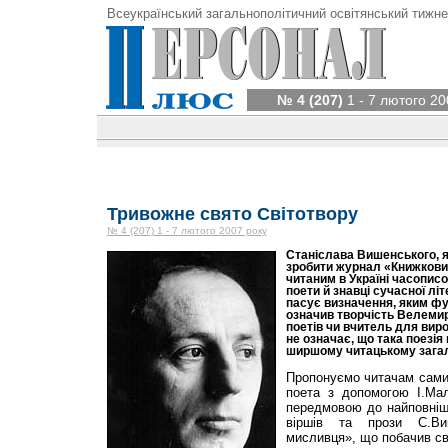
Всеукраїнський загальнополітичний освітянський тижне
№ 4 (207)
1 - 7 лютого 20
Тривожне свято Світотвору
№ 4 (207) 1 - 7 лютого 2007 року
Станіслава Вишенського, я
зробити журнал «Книжкови
читаним в Україні часопис
поети й знавці сучасної лі
пасує визначення, яким ф
означив творчість Велемир
поетів чи вчитель для виро
не означає, що така поезія 
ширшому читацькому загал
Пропонуємо читачам сами
поета з допомогою І.Мал
передмовою до найповніш
віршів та прози С.Ви
мисливця», що побачив св