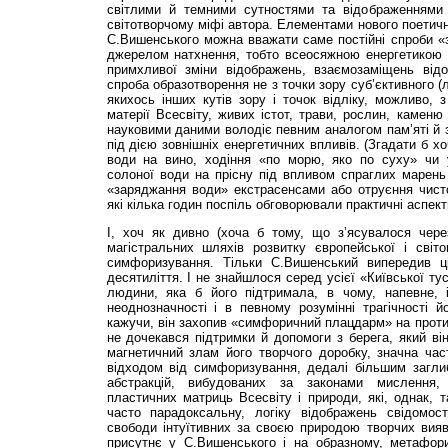
світлими й темними сутностями та відображеннями 
світотворчому міфі автора. Елементами нового поетичн
С.Вишенського можна вважати саме постійні спроби «
джерелом натхнення, тобто всеосяжною енергетикою 
примхливої зміни відображень, взаємозаміщень відо
спроба образотворення не з точки зору суб’єктивного 
якихось інших кутів зору і точок відліку, можливо, з
матерії Всесвіту, живих істот, трави, рослин, каменю
науковими даними володіє певним аналогом пам’яті й з
під дією зовнішніх енергетичних впли­вів. (Згадати б 
води на вино, ходіння «по морю, яко по суху» чи 
солоної води на прісну під впливом спраглих марень 
«заряджання води» екстрасенсами або отруєння чист
які кілька годин поспіль обговорювали практичні аспекти
І, хоч як дивно (хоча б тому, що з’ясувалося через
магістральних шляхів розвитку європейської і світо
симфоризування. Тільки С.Вишен­ський випередив ц
десятиліття. І не знайшлося серед усієї «Київської тусів
людини, яка б його підтримала, в чому, напевне, 
неоднозначності і в певному розумінні трагічності 
кажучи, він захопив «симфоричний плацдарм» на протил
не дочекався підтримки й допомоги з берега, який ві
магнетичний злам його творчого доробку, значна час
відходом від симфоризування, дедалі більшим загл
абстракцій, вибудованих за законами мислення,
пластичних матриць Всесвіту і природи, які, однак,
часто парадоксальну, логіку відображень свідомос
свободи інтуїтивних за своєю природою творчих вияв
присутнє у С.Ви­шенського і на образному, метафори