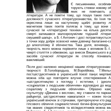
Є письменники, особливо
торують стежки новому о
яких не помічають ро
літератури. А не помітні тому, що пошук таких поет
досяжності сучасного літературознавства, бо їхня т
окреслена лише на наступному щаблі розвитку лі
магнетизм таких поетів полягає в тому, що вони 
сучасної їм «літературної техніки» на кілька десят
смерті залишався малозрозумілим тодішній літера
смушевій шапці», а Б.-І.Антонич і досі потрактовуєть
з точки зору добре освоєної ними дзвіниці балаганно-
до алкоголізму й збоченства. Така доля, вочевидь, 
творчість якого можна порівняти лише з впливом Б.-І.
чверті століття з обмовкою, що внесок Вишенського в 
засобів сучасної літератури як способу пізнавал
важливіший.
Після досі належно неоціненої нашим літературознавс
творчості В.Го­лобо­ро­дька, М.Воро­бйова, Т.Ме­л
постшістдесятників в українській поезії панує мертви
можна хіба що повторити влучне спостереження А
«шістдесятництво з погляду і естетики, і ідеол
«соцреалізм з людським обличчям» відповідно до модно
соціалізму з людським обличчям». Образно каж
скульптуру «Дівчина з веслом», яку ставили по парка
райцентрі, шістдесятники намагалися — кожен по-с
український віночок зі стрічками, приторочуючи хто ра
гіпсового обличчя соцреалістичної богині-фізкультурни
так званих сімдесятників та вісімдесятників можна в