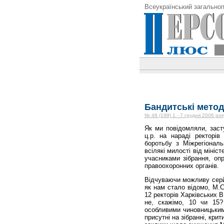
Всеукраїнський загальноп
Бандитські метод
№ 48 (199) 1 - 7 грудня 2006 рок
Як ми повідомляли, засту
ц.р. на нараді ректорів
боротьбу з Міжрегіонал
всілякі милості від міні
учасниками зібрання, оп
правоохоронних органів.
Відчуваючи можливу серйо
як нам стало відомо, М.С
12 ректорів Харківських 
не, скажімо, 10 чи 15
особливими чиновницькими
присутні на зібранні, кри