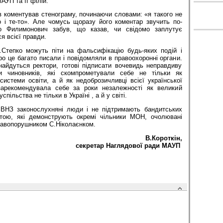
УП та її філій.
в коментував стенограму, починаючи словами: «я такого не
о і те-то». Але чомусь щоразу його коментар звучить по-
о Филимонович забув, що казав, чи свідомо заплутує
я всієї правди.
.Степко можуть піти на фальсифікацію будь-яких подій і
о це багато писали і повідомляли в правоохоронні органи.
найдуться ректори, готові підписати вочевидь неправдиву
и чиновників, які скомпрометували себе не тільки як
истеми освіти, а й як недоброзичливці всієї укра­їн­ської
зарекомендувала себе за роки незалежності як великий
пільства не тільки в Україні , а й у світі.
 ВНЗ законослухняні люди і не підтримають бандитських
вітою, які демонструють окремі чільники МОН, очолювані
равопорушником С.Ніколаєнком.
В.Короткін,
секретар Наглядової ради МАУП