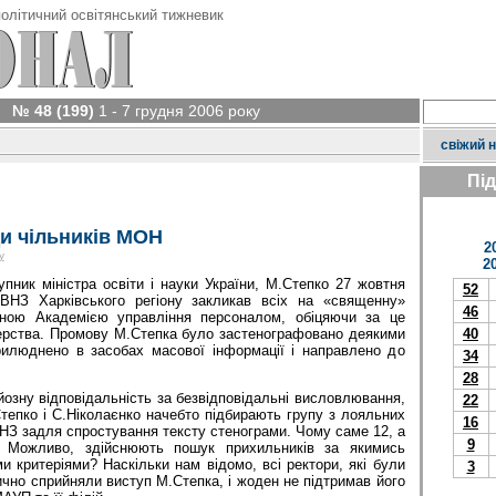
олітичний освітянський тижневик
№ 48 (199)
1 - 7 грудня 2006 року
свіжий 
Пі
и чільників МОН
2
у
2
пник міністра освіти і науки України, М.Степко 27 жовтня
52
 ВНЗ Харківського регіону закликав всіх на «священну»
46
ьною Академією управління персоналом, обіцяючи за це
стерства. Промову М.Степка було застенографовано деякими
40
рилюднено в засобах масової інформації і направлено до
34
28
зну відповідальність за безвідповідальні ви­словлювання,
22
тепко і С.Ніколаєнко начебто підбирають групу з лояльних
16
ВНЗ задля спростування тексту стенограми. Чому саме 12, а
9
? Можливо, здійснюють пошук прихильників за якимись
 критеріями? Наскільки нам відомо, всі ректори, які були
3
тично сприйняли виступ М.Степка, і жоден не підтримав його