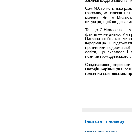
заклики щодо знищення МА
Сам М.Степко кілька разі
говорив», «я сказав те-т
різному. Чи то Михайл
ситуацію, щоб не дізналис
Те, що С.Ніколаєнко і М
фактів — не дивно. Ми пр
Питання стоїть так: чи з
інформацію і підтримат
противники недержавної с
освіти, що склалася і 
позитив громадянського сус
Сподіваємося, керівники
методів керів­ництва ос
головним освітянським п
Інші статті номеру