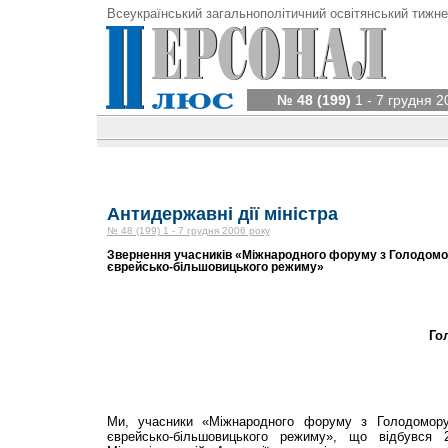
Всеукраїнський загальнополітичний освітянський тижне
№ 48 (199)
1 - 7 грудня 2
Антидержавні дії міністра
№ 48 (199) 1 - 7 грудня 2006 року
Звернення учасників «Міжнародного форуму з Голодомору
єврейсько-більшовицького режиму»
Го
Ми, учасники «Міжнародного форуму з Голодомору 
єврейсько-більшовицького режиму», що відбувся