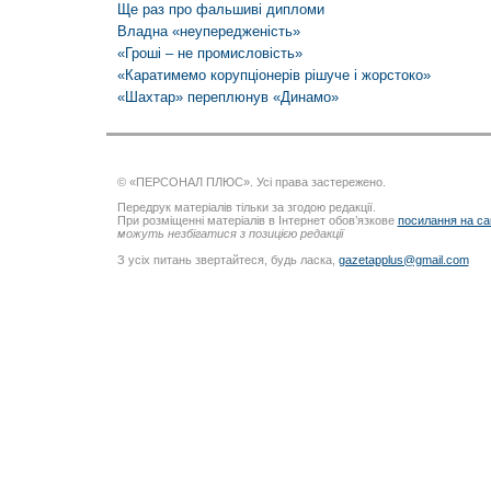
Ще раз про фальшиві дипломи
Владна «неупередженість»
«Гроші – не промисловість»
«Каратимемо корупціонерів рішуче і жорстоко»
«Шахтар» переплюнув «Динамо»
© «ПЕРСОНАЛ ПЛЮС». Усі права застережено.
Передрук матеріалів тільки за згодою редакції.
При розміщенні матеріалів в Інтернет обов’язкове
посилання на са
можуть незбігатися з позицією редакції
З усіх питань звертайтеся, будь ласка,
gazetapplus@gmail.com