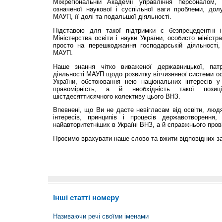
Міжрегіональній Академії управління персоналом, 
означеної наукової і суспільної ваги проблеми, дол
МАУП, її долі та подальшої діяльності.
Підставою для такої підтримки є безпрецедентні і
Міністерства освіти і науки України, особисто міністр
просто на перешкоджання господарській діяльності
МАУП.
Наше знання чітко виваженої державницької, патрі
діяльності МАУП щодо розвитку вітчизняної системи ос
України, обстоювання нею національних інтересів у 
правомірність, а й необхідність такої пози
шістдесяттисячного колективу цього ВНЗ.
Впевнені, що Ви не дасте невігласам від освіти, люд
інтересів, принципів і процесів державотворенн
найавторитетніших в Україні ВНЗ, а й справжнього прові
Просимо врахувати наше слово та вжити відповідних за
Інші статті номеру
Називаючи речі своїми іменами