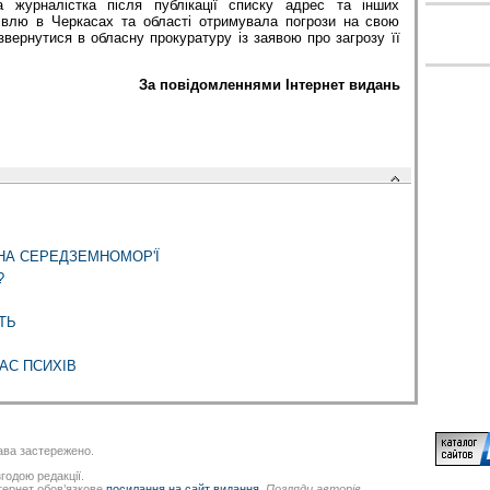
а журналістка після публікації списку адрес та інших
гівлю в Черкасах та області отримувала погрози на свою
вернутися в обласну прокуратуру із заявою про загрозу її
За повідомленнями Інтернет видань
НА СЕРЕДЗЕМНОМОР'Ї
?
ТЬ
АС ПСИХІВ
ва застережено.
годою редакції.
нтернет обов’язкове
посилання на сайт видання
.
Погляди авторів