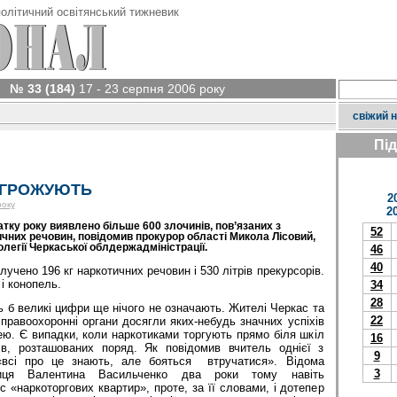
олітичний освітянський тижневик
№ 33 (184)
17 - 23 серпня 2006 року
свіжий 
Пі
ОГРОЖУЮТЬ
2
року
2
атку року виявлено більше 600 злочинів, пов’язаних з
52
чних речовин, повідомив прокурор області Микола Лісовий,
олегії Черкаської облдержадміністрації.
46
40
учено 196 кг наркотичних речовин і 530 літрів прекурсорів.
і конопель.
34
28
сь б великі цифри ще нічого не означають. Жителі Черкас та
22
правоохоронні органи досягли яких-небудь значних успіхів
лею. Є випадки, коли наркотиками торгують прямо біля шкіл
16
ів, розташованих поряд. Як повідомив вчитель однієї з
9
«всі про це знають, але бояться втручатися». Відома
3
исниця Валентина Васильченко два роки тому навіть
с «наркоторгових квартир», проте, за її словами, і дотепер