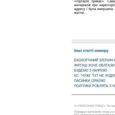
«торгівля триває». Сам
матеріалів про наркотор
адресу і була вимушена з
життю.
Інші статті номеру
ЕКОЛОГІЧНИЙ ЗЛОЧИН 
ФІРТАШ ХОЧЕ ОБЛГАЗИ
БУДЕМО З НАФТОЮ
КС: “ЧУЖІ” ТУТ НЕ ХОДЯ
ПАСИНКИ ІЗРАЇЛЮ
ПОЛІТИКИ РОБЛЯТЬ З Н
© «ПЕРСОНАЛ ПЛЮС». Усі пра
Передрук матеріалів тільки за з
При розміщенні матеріалів в І