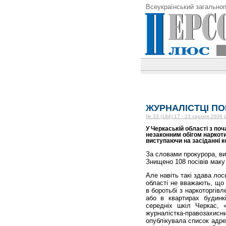
Всеукраїнський загальноп
ЖУРНАЛІСТЦІ П
№ 33 (184) 17 - 23 серпня 2006 
У Черкаській області з поч
незаконним обігом наркоти
виступаючи на засіданні к
За словами прокурора, вил
Знищено 108 посівів маку 
Але навіть такі здава ло
області не вважають, що 
в боротьбі з наркоторгів
або в квартирах будинк
середніх шкіл Черкас, 
журналістка-правозах
опублікувала список адре