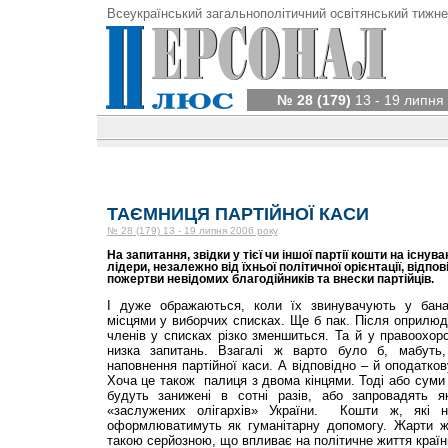
Всеукраїнський загальнополітичний освітянський тижне
№ 28 (179)
13 - 19 липня
ТАЄМНИЦЯ ПАРТІЙНОЇ КАСИ
№ 28 (179) 13 - 19 липня 2006 року
На запитання, звідки у тієї чи іншої партії кошти на існува
лідери, незалежно від їхньої політичної орієнтації, відп
пожертви невідомих благодійників та внески партійців.
І дуже ображаються, коли їх звинувачують у банал
місцями у виборчих списках. Ще б пак. Після оприлюдн
членів у списках різко зменшиться. Та й у правоохор
низка запитань. Взагалі ж варто було б, мабуть,
наповнення партійної каси. А відповідно – й оподатков
Хоча це також палиця з двома кінцями. Тоді або суми
будуть занижені в сотні разів, або запровадять я
«заслужених олігархів» України. Кошти ж, які н
оформлюватимуть як гуманітарну допомогу. Жарти ж
такою серйозною, що впливає на політичне життя країн