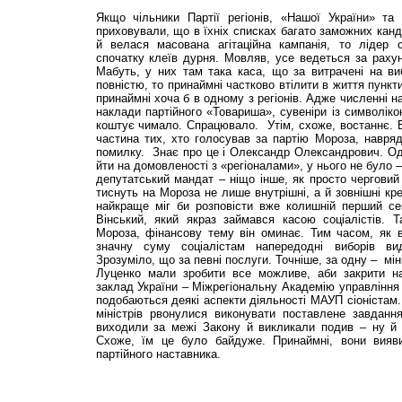
Якщо чільники Партії регіонів, «Нашої України» т
приховували, що в їхніх списках багато заможних канд
й велася масована агітаційна кампанія, то лідер 
спочатку клеїв дурня. Мовляв, усе ведеться за рахун
Мабуть, у них там така каса, що за витрачені на в
повністю, то принаймні частково втілити в життя пункт
принаймні хоча б в одному з регіонів. Адже численні н
наклади партійного «Товариша», сувеніри із символіко
коштує чимало. Спрацювало. Утім, схоже, востаннє. Б
частина тих, хто голосував за партію Мороза, навря
помилку. Знає про це і Олександр Олександрович. Одн
йти на домовленості з «регіоналами», у нього не було 
депутатський мандат – ніщо інше, як просто черговий 
тиснуть на Мороза не лише внутрішні, а й зовнішні кр
найкраще міг би розповісти вже колишній перший с
Вінський, який якраз займався касою соціалістів. Т
Мороза, фінансову тему він оминає. Тим часом, як
значну суму соціалістам напередодні виборів ви
Зрозуміло, що за певні послуги. Точніше, за одну – мін
Луценко мали зробити все можливе, аби закрити н
заклад України – Міжрегіональну Академію управління
подобаються деякі аспекти діяльності МАУП сіоністам
міністрів рвонулися виконувати поставлене завдання
виходили за межі Закону й викликали подив – ну й 
Схоже, їм це було байдуже. Принаймні, вони вияв
партійного наставника.