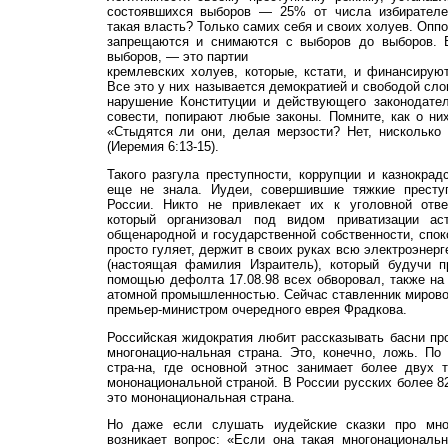
состоявшихся выборов — 25% от числа избирателе
такая власть? Только самих себя и своих холуев. Опп
запрещаются и снимаются с выборов до выборов. 
выборов, — это партии
кремлевских холуев, которые, кстати, и финансирую
Все это у них называется демократией и свободой сло
нарушение Конституции и действующего законодател
совести, попирают любые законы. Помните, как о них
«Стыдятся ли они, делая мерзости? Нет, нисколько
(Иеремия 6:13-15).
Такого разгула преступности, коррупции и казнокрад
еще не знала. Иудеи, совершившие тяжкие престу
России. Никто не привлекает их к уголовной отве
который организовал под видом приватизации аст
общенародной и государственной собственности, спок
просто гуляет, держит в своих руках всю электроэнерг
(настоящая фамилия Израитель), который будучи п
помощью дефолта 17.08.98 всех обворовал, также на 
атомной промышленностью. Сейчас ставленник мирово
премьер-министром очередного еврея Фрадкова.
Российская жидократия любит рассказывать басни про
многонацио-нальная страна. Это, конечно, ложь. 
стра-на, где основной этнос занимает более двух т
мононациональной страной. В России русских более 8
это мононациональная страна.
Но даже если слушать иудейские сказки про мно
возникает вопрос: «Если она такая многонациональ