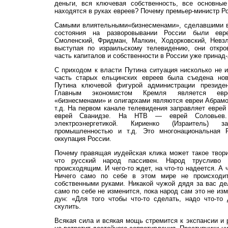
деньги, вся ключевая собственность, все основны
находятся в руках евреев? Почему премьер-министр Ро
Самыми влиятельными«бизнесменами», сделавшими в
состояния на разворовывании России были евре
Смоленский, Фридман, Малкин, Ходорковский, Невзл
выступая по израильскому телевидению, они откро
часть капиталов и собственности в России уже принад
С приходом к власти Путина ситуация нисколько не и
часть старых ельцинских евреев была съедена но
Путина ключевой фигурой администрации президен
Главным экономистом Кремля является евр
«бизнесменами» и олигархами являются евреи Абрамо
т.д. На первом канале телевидения заправляет еврей
еврей Сванидзе. На НТВ — еврей Соловьев.
электроэнергетикой. Кириенко (Израитель) 
промышленностью и т.д. Это многонациональная Р
оккупация России.
Почему правящая иудейская клика может такое твори
что русский народ пассивен. Народ трусливо
происходящим. И чего-то ждет, на что-то надеется. А 
Ничего само по себе в этом мире не происходи
собственными руками. Никакой чужой дядя за вас дел
само по себе не изменится, пока народ сам это не из
дун: «Для того чтобы что-то сделать, надо что-то
скулить.
Всякая сила и всякая мощь стремится к экспансии и 