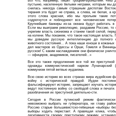
Вот что, например, пишет Троцкий-Бронштейн: «Мы 
пустыню, населенную белыми неграми, которым мы да
снилась никогда самым страшным деспотам Восток
тирания эта будет не справа, а слева, не белая, а 
этого слова красная, ибо мы прольем такие пот
содрогнутся и побледнеют все человеческие поте
Крупнейшие банкиры из-за океана будут работать в
Если мы выиграем революцию, раздавим Россию, то 
укрепим власть сионизма и станем такой силой, пере
на колени. Мы покажем, что такое настоящая власть. 
мы доведем русскую интеллигенцию до полного о
животного состояния... А пока наши юноши в кожаны
дел мастеров из Одессы и Орши, Гомеля и Винни
русское! С каким наслаждением они физически уничт
— офицеров, академиков, писателей...»
Все это также продолжение все той же преступной 
однажды коммунистический нарком Луначарский (е
коммунизм пятой ветвью иудаизма.
Всю свою историю во всех странах мира иудейские 
войну с исторической правдой. Иудеи постоян
фальсифицируют историю, запрещают изучать истори
ведут постоянную войну со свободой слова и печати.
разоблачения их преступной деятельно-сти.
Сегодня в России путинский режим фактическ
невозможно выбрать ни губернатора, ни главу райо
Россию старые большевистско-гебешные «выборы без
выборы ходить перестает. А правящая клика, чтобы
легитимности своему преступному режиму, устанав