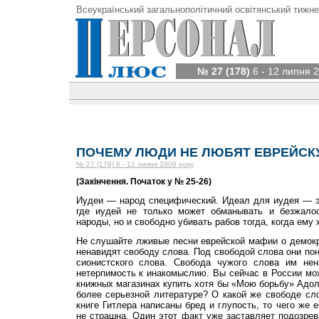
Всеукраїнський загальнополітичний освітянський тижне
№ 27 (178)
6 - 12 липня 
ПОЧЕМУ ЛЮДИ НЕ ЛЮБЯТ ЕВРЕЙС
№ 27 (178) 6 - 12 липня 2006 року
(Закінчення. Початок у № 25-26)
Иудеи — народ специфический. Идеал для иудея — э
где иудей не только может обманывать и безжалос
народы, но и свободно убивать рабов тогда, когда ему 
Не слушайте лживые песни еврейской мафии о демокр
ненавидят свободу слова. Под свободой слова они по
сионистского слова. Свобода чужого слова им нен
нетерпимость к инакомыслию. Вы сейчас в России мо
книжных магазинах купить хотя бы «Мою борьбу» Адол
более серьезной литературе? О какой же свободе сл
книге Гитлера написаны бред и глупость, то чего же е
не страшна. Один этот факт уже заставляет подозрева