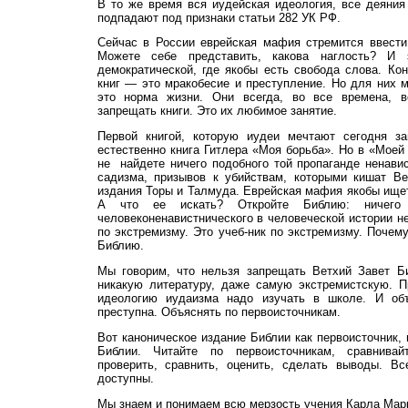
В то же время вся иудейская идеология, все деяни
подпадают под признаки статьи 282 УК РФ.
Сейчас в России еврейская мафия стремится ввести
Можете себе представить, какова наглость? И 
демократической, где якобы есть свобода слова. Кон
книг — это мракобесие и преступление. Но для них 
это норма жизни. Они всегда, во все времена, в
запрещать книги. Это их любимое занятие.
Первой книгой, которую иудеи мечтают сегодня за
естественно книга Гитлера «Моя борьба». Но в «Моей
не найдете ничего подобного той пропаганде ненавис
садизма, призывов к убийствам, которыми кишат Ве
издания Торы и Талмуда. Еврейская мафия якобы ищет
А что ее искать? Откройте Библию: ничего 
человеконенавистнического в человеческой истории не
по экстремизму. Это учеб-ник по экстремизму. Почем
Библию.
Мы говорим, что нельзя запрещать Ветхий Завет Би
никакую литературу, даже самую экстремистскую. П
идеологию иудаизма надо изучать в школе. И объ
преступна. Объяснять по первоисточникам.
Вот каноническое издание Библии как первоисточник, 
Библии. Читайте по первоисточникам, сравнивай
проверить, сравнить, оценить, сделать выводы. Вс
доступны.
Мы знаем и понимаем всю мерзость учения Карла Марк