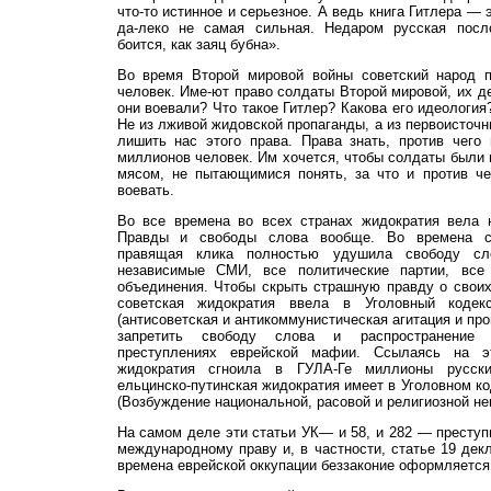
что-то истинное и серьезное. А ведь книга Гитлера — э
да-леко не самая сильная. Недаром русская посл
боится, как заяц бубна».
Во время Второй мировой войны советский народ 
человек. Име-ют право солдаты Второй мировой, их дет
они воевали? Что такое Гитлер? Какова его идеология
Не из лживой жидовской пропаганды, а из первоисточ
лишить нас этого права. Права знать, против чего
миллионов человек. Им хочется, чтобы солдаты были
мясом, не пытающимися понять, за что и против че
воевать.
Во все времена во всех странах жидократия вела 
Правды и свободы слова вообще. Во времена со
правящая клика полностью удушила свободу с
независимые СМИ, все политические партии, все
объединения. Чтобы скрыть страшную правду о свои
советская жидократия ввела в Уголовный кодек
(антисоветская и антикоммунистическая агитация и про
запретить свободу слова и распространение
преступлениях еврейской мафии. Ссылаясь на э
жидократия сгноила в ГУЛА-Ге миллионы русски
ельцинско-путинская жидократия имеет в Уголовном к
(Возбуждение национальной, расовой и религиозной нен
На самом деле эти статьи УК— и 58, и 282 — преступ
международному праву и, в частности, статье 19 дек
времена еврейской оккупации беззаконие оформляется 