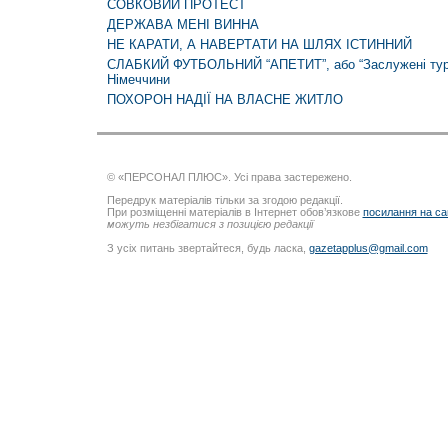
СОВКОВИЙ ПРОТЕСТ
ДЕРЖАВА МЕНІ ВИННА
НЕ КАРАТИ, А НАВЕРТАТИ НА ШЛЯХ ІСТИННИЙ
СЛАБКИЙ ФУТБОЛЬНИЙ “АПЕТИТ”, або “Заслужені тури
Німеччини
ПОХОРОН НАДІЇ НА ВЛАСНЕ ЖИТЛО
© «ПЕРСОНАЛ ПЛЮС». Усі права застережено.
Передрук матеріалів тільки за згодою редакції.
При розміщенні матеріалів в Інтернет обов’язкове
посилання на са
можуть незбігатися з позицією редакції
З усіх питань звертайтеся, будь ласка,
gazetapplus@gmail.com