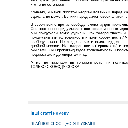
не встретит достойного сопротивления. Преступники ни
кто-то не остановит.
Конечно, никакой простой неорганизованный народ са
сделать не может. Всякий народ силен своей элитой, 
В своей войне против свободы слова иудеи проявляю
Они постоянно придумывают все новые и новые идео
они придумали такие дурилки, как толерантность и 
придуманы эти толерантность и политкорректность? Ч
свободу слова. Но и здесь, как и везде, иудеи —
двойной морали. Их толерантность (терпимость) и по
они сами. Они пропагандируют толерантность и полит
педерастам, к дегенератам и т.д.
А мы не признаем ни толерантность, ни политк
ТОЛЬКО СВОБОДУ СЛОВА!
Інші статті номеру
ЗНАЙШОВ СВОЄ ЩАСТЯ В УКРАЇНІ