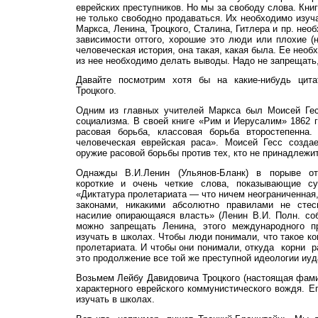
еврейских преступников. Но мы за свободу слова. Кн
не только свободно продаваться. Их необходимо изуч
Маркса, Ленина, Троцкого, Сталина, Гитлера и пр. нео
зависимости оттого, хорошие это люди или плохие (н
человеческая история, она такая, какая была. Ее необ
из нее необходимо делать выводы. Надо не запрещать,
Давайте посмотрим хотя бы на какие-нибудь цита
Троцкого.
Одним из главных учителей Маркса был Моисей Ге
социализма. В своей книге «Рим и Иерусалим» 1862 г
расовая борьба, классовая борьба второстепенна
человеческая еврейская раса». Моисей Гесс созда
оружие расовой борьбы против тех, кто не принадлежит
Однажды В.И.Ленин (Ульянов-Бланк) в порыве от
короткие и очень четкие слова, показывающие су
«Диктатура пролетариата — что ничем неограниченная
законами, никакими абсолютно правилами не стес
насилие опирающаяся власть» (Ленин В.И. Полн. собр.
можно запрещать Ленина, этого международного п
изучать в школах. Чтобы люди понимали, что такое ко
пролетариата. И чтобы они понимали, откуда корни р
это продолжение все той же преступной идеологии иуд
Возьмем Лейбу Давидовича Троцкого (настоящая фам
характерного еврейского коммунистического вождя. Е
изучать в школах.