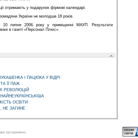
ції отримають у подарунок фірмові календарі.
громадяни України не молодше 18 років.
я 10 липня 2006 року у приміщенні МАУП. Результати
овані в газеті «Персонал Плюс».
ЛУКАШЕНКА І ПАЦЮКА У ВІДРІ
ТА ЇЇ ПАЖ
ИХ РЕВОЛЮЦІЙ
-НАЙНЕУКРАЇНСЬКІША
КІСТЬ ОСВІТИ
, НЕ ЗАГИНЕ
ва застережено.