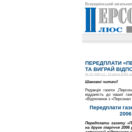
Всеукраїнський загальноп
ПЕРЕДПЛАТИ «ПЕ
ТА ВИГРАЙ ВІДП
№ 15 (166) 12 - 18 квітня 2006 р
Шановні читачі!
Редакція газети „Перс
відданість до нашої газ
«Відпочинок з «Персонал
Передплати газ
2006
Передплати газету «П
на друге півріччя 2006
затишний відпочинок у 