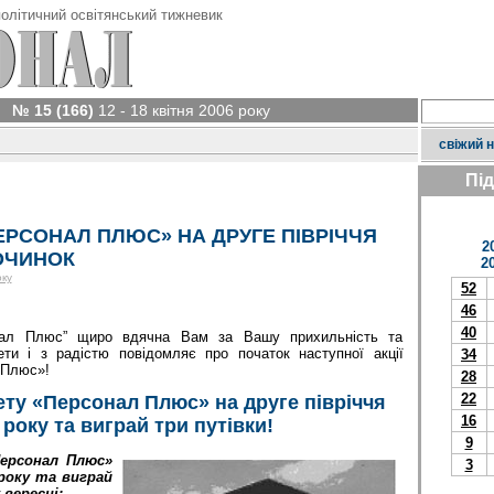
олітичний освітянський тижневик
№ 15 (166)
12 - 18 квітня 2006 року
свіжий 
Пі
РСОНАЛ ПЛЮС» НА ДРУГЕ ПІВРІЧЧЯ
2
ОЧИНОК
2
оку
52
46
40
онал Плюс” щиро вдячна Вам за Вашу прихильність та
ети і з радістю повідомляє про початок наступної акції
34
 Плюс»!
28
22
ету «Персонал Плюс» на друге півріччя
16
 року та виграй три путівки!
9
ерсонал Плюс»
3
 року та виграй
вересні: