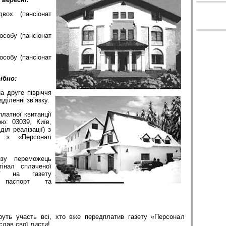
вох (пансіонат
особу (пансіонат
особу (пансіонат
ібно:
а друге півріччя
діленні зв’язку.
латної квитанції
ю: 03039, Київ,
діл реалізації) з
к з «Персонал
зу переможець
гінал сплаченої
ції на газету
 паспорт та
руть участь всі, хто вже передплатив газету «Персонал
слав свої листи!