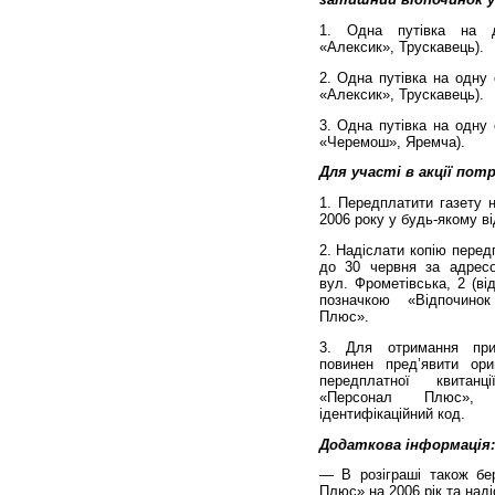
1. Одна путівка на д
«Алексик», Трускавець).
2. Одна путівка на одну 
«Алексик», Трускавець).
3. Одна путівка на одну 
«Черемош», Яремча).
Для участі в акції потр
1. Передплатити газету н
2006 року у будь-якому від
2. Надіслати копію передп
до 30 червня за адресо
вул. Фрометівська, 2 (від
позначкою «Відпочино
Плюс».
3. Для отримання при
повинен пред’явити ори
передплатної квитан
«Персонал Плюс»,
ідентифікаційний код.
Додаткова інформація:
— В розіграші також бе
Плюс» на 2006 рік та наді