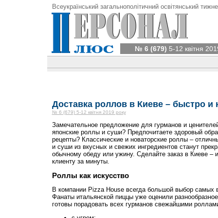
Всеукраїнський загальнополітичний освітянський тижне
№ 6 (679)
5-12 квітня 201
Доставка роллов в Киеве – быстро и
№ 6 (679) 5-12 квітня 2019 року
Замечательное предложение для гурманов и ценителей
японские роллы и суши? Предпочитаете здоровый обра
рецепты? Классические и новаторские роллы – отличн
и суши из вкусных и свежих ингредиентов станут прек
обычному обеду или ужину. Сделайте заказ в Киеве – 
клиенту за минуты.
Роллы как искусство
В компании Pizza House всегда большой выбор самых 
Фанаты итальянской пиццы уже оценили разнообразное
готовы порадовать всех гурманов свежайшими роллами
с угрем;