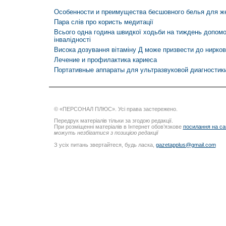
Особенности и преимущества бесшовного белья для 
Пара слів про користь медитації
Всього одна година швидкої ходьби на тиждень допомо
інвалідності
Висока дозування вітаміну Д може призвести до нирков
Лечение и профилактика кариеса
Портативные аппараты для ультразвуковой диагностик
© «ПЕРСОНАЛ ПЛЮС». Усі права застережено.
Передрук матеріалів тільки за згодою редакції.
При розміщенні матеріалів в Інтернет обов’язкове
посилання на са
можуть незбігатися з позицією редакції
З усіх питань звертайтеся, будь ласка,
gazetapplus@gmail.com