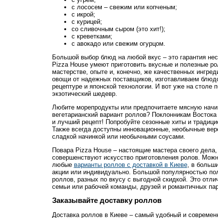
с лососем – свежим или копченым;
с икрой;
с курицей;
со сливочным сыром (это хит!);
с креветками;
с авокадо или свежим огурцом.
Большой выбор блюд на любой вкус – это гарантия нес
Pizza House умеют приготовить вкусные и полезные ро
мастерстве, опыте и, конечно, же качественных ингред
овощи от надежных поставщиков, изготавливаем блюдо
рецептуре и японской технологии. И вот уже на столе 
экзотический шедевр.
Любите морепродукты или предпочитаете мясную начин
вегетарианский вариант роллов? Поклонникам Востока
и лучший рецепт! Попробуйте сезонные хиты и традици
Также всегда доступны инновационные, необычные вер
сладкой начинкой или необычными соусами.
Повара Pizza House – настоящие мастера своего дела,
совершенствуют искусство приготовления ролов. Можно
любые
варианты роллов с доставкой в Киеве
, в больш
акции или индивидуально. Большой популярностью по
роллов, разных по вкусу с выгодной скидкой. Это отл
семьи или рабочей команды, друзей и романтичных пар
Заказывайте доставку роллов
Доставка роллов в Киеве
– самый удобный и современн