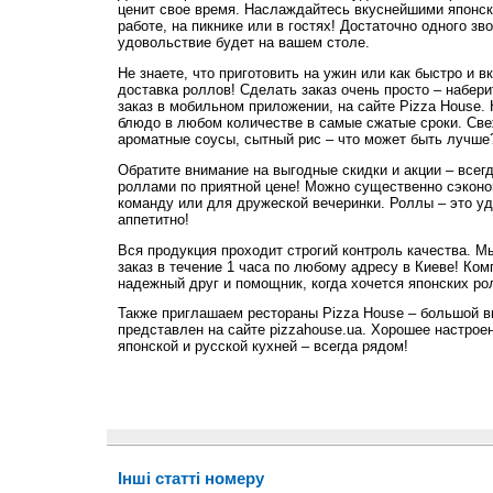
ценит свое время. Наслаждайтесь вкуснейшими японск
работе, на пикнике или в гостях! Достаточно одного зво
удовольствие будет на вашем столе.
Не знаете, что приготовить на ужин или как быстро и 
доставка роллов! Сделать заказ очень просто – набер
заказ в мобильном приложении, на сайте Pizza House.
блюдо в любом количестве в самые сжатые сроки. Све
ароматные соусы, сытный рис – что может быть лучше
Обратите внимание на выгодные скидки и акции – всегд
роллами по приятной цене! Можно существенно сэконо
команду или для дружеской вечеринки. Роллы – это уд
аппетитно!
Вся продукция проходит строгий контроль качества. М
заказ в течение 1 часа по любому адресу в Киеве! Ком
надежный друг и помощник, когда хочется японских ро
Также приглашаем рестораны Pizza House – большой в
представлен на сайте pizzahouse.ua. Хорошее настрое
японской и русской кухней – всегда рядом!
Інші статті номеру