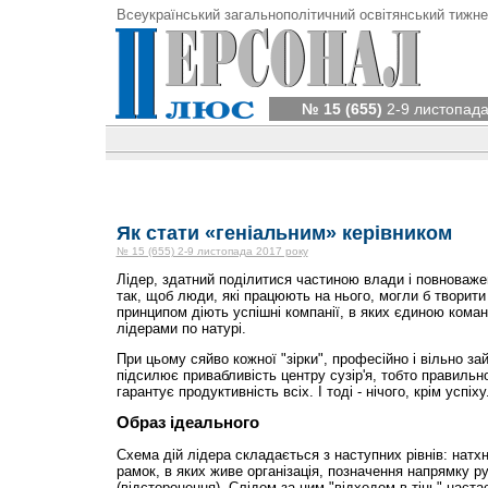
Всеукраїнський загальнополітичний освітянський тижне
№ 15 (655)
2-9 листопада
Як стати «геніальним» керівником
№ 15 (655) 2-9 листопада 2017 року
Лідер, здатний поділитися частиною влади і повноваже
так, щоб люди, які працюють на нього, могли б творити
принципом діють успішні компанії, в яких єдиною кома
лідерами по натурі.
При цьому сяйво кожної "зірки", професійно і вільно з
підсилює привабливість центру сузір'я, тобто правиль
гарантує продуктивність всіх. І тоді - нічого, крім успіху
Образ ідеального
Схема дій лідера складається з наступних рівнів: натх
рамок, в яких живе організація, позначення напрямку р
(відсторонення). Слідом за цим "відходом в тінь" настає