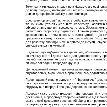
Тому, коли ми маємо справу не з кішками, а з освічен
до праці людьми, необхідно йти шляхом розширення п
довіри до професіоналізму своїх фахівців.
Зростання організації включає в себе, крім кількісних х
тільки збільшується чисельність колективу, напрямків 
офісного приміщення і грошових потоків. Зростає компет
самостійної творчості у підлеглих. З рівнем розвитку 
зростає рівень і глибина знань, а також здатність до то
працюють в ньому: і старих і тих, хто прийшов. Якщо н
для розвитку свободи, можна прийти до ситуації обурен
ситуації вмирання компанії.
Згадаймо, що відбувається з деревцем, обмеженим в п
сонячному світлі і достатнього для здорового росту пр
певний час екзотичне щось, здатне прикрасити інтер'єр
виконує закладені природою функції.
Це переломний момент, що вимагає передачі початкової
підготовлених, вирощених в організації або додатково 
Лідер, здатний вчасно відпустити "підростаючу" ідею н
спостерігати за її розвитком і ростом, втручаючись лиш
підтримуючи природні процеси дорослішання колективу
Лідерами стають люди плодовиті від природи: ті, хто н
досягнення, а продовжує творити незалежно від кількос
можуть собі дозволити своєчасний відхід від причетност
сконцентрувавши увагу і сили на розвиток нових проект