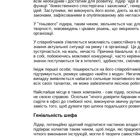
всім необхідним і достатнім для розвитку, лідер "йде в
функції "божественного спостерігача і захисника", гене
ідей. Заступники, які виконують його волю, діють за в
законами, зафіксованими в опублікованому або негласно
У "тіньового" лідера, таким чином, звільняється час дл
творчості, нововведень і цікавих рішень, що зміцнюют
організації.
У співробітників з'являється можливість самостійного п
знання актуальної ситуації на ринку і в організації. Це д
зустрічається, на жаль, нечасто. Причина банальна: в 
в собі, побоюючись можливої конкуренції, часто керівни
значно поступаються їм в інтелекті, здібностях, сміливо
Імідж першої особи, поширюється на його співробітникі
підтримується, ризикує швидко «вийти з моди». Негатив
випадку виявляється набагато сильніше позитивного імі
всіх своїх талантах, не може забезпечити якісною робот
Найслабше місце в таких компаніях - сам лідер, оскільк
не своєю справою. Оскільки "нічого довірити баранам 
сидіти в офісі до глибокої ночі, виконуючи звичну рути
замість того, щоб думати про шляхи подальшого розвитк
Геніальність шефа
Лідер, потенційно здатний поділитися частиною влади 
підбирає колектив таким чином, щоб люди, які працюють
чіткого виконання інструкцій, могли б творити самостійн