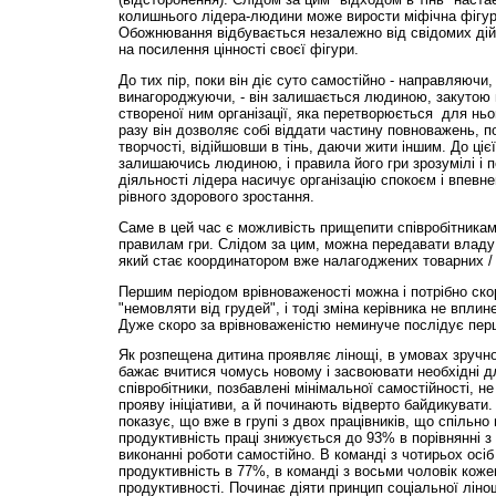
колишнього лідера-людини може вирости міфічна фігур
Обожнювання відбувається незалежно від свідомих дій
на посилення цінності своєї фігури.
До тих пір, поки він діє суто самостійно - направляючи
винагороджуючи, - він залишається людиною, закутою в
створеної ним організації, яка перетворюється для ньог
разу він дозволяє собі віддати частину повноважень, 
творчості, відійшовши в тінь, даючи жити іншим. До цієї
залишаючись людиною, і правила його гри зрозумілі і п
діяльності лідера насичує організацію спокоєм і впевн
рівного здорового зростання.
Саме в цей час є можливість прищепити співробітникам 
правилам гри. Слідом за цим, можна передавати владу
який стає координатором вже налагоджених товарних / 
Першим періодом врівноваженості можна і потрібно ско
"немовляти від грудей", і тоді зміна керівника не вплин
Дуже скоро за врівноваженістю неминуче послідує пер
Як розпещена дитина проявляє лінощі, в умовах зручно
бажає вчитися чомусь новому і засвоювати необхідні для
співробітники, позбавлені мінімальної самостійності, н
прояву ініціативи, а й починають відверто байдикувати
показує, що вже в групі з двох працівників, що спільн
продуктивність праці знижується до 93% в порівнянні з
виконанні роботи самостійно. В команді з чотирьох осіб
продуктивність в 77%, в команді з восьми чоловік кож
продуктивності. Починає діяти принцип соціальної лін