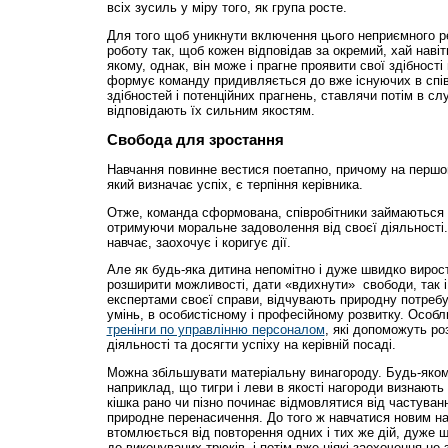
всіх зусиль у міру того, як група росте.
Для того щоб уникнути включення цього неприємного р
роботу так, щоб кожен відповідав за окремий, хай навіт
якому, однак, він може і прагне проявити свої здібності 
формує команду придивляється до вже існуючих в співр
здібностей і потенційних прагнень, ставлячи потім в служ
відповідають їх сильним якостям.
Свобода для зростання
Навчання повинне вестися поетапно, причому на першо
який визначає успіх, є терпіння керівника.
Отже, команда сформована, співробітники займаються
отримуючи моральне задоволення від своєї діяльності.
навчає, заохочує і коригує дії.
Але як будь-яка дитина непомітно і дуже швидко вирос
розширити можливості, дати «вдихнути» свободи, так і
експертами своєї справи, відчувають природну потребу 
умінь, в особистісному і професійному розвитку. Особл
тренінги по управлінню персоналом
, які допоможуть р
діяльності та досягти успіху на керівній посаді.
Можна збільшувати матеріальну винагороду. Будь-яко
наприклад, що тигри і леви в якості нагороди визнають
кішка рано чи пізно починає відмовлятися від частуванн
природне перенасичення. До того ж навчатися новим н
втомлюється від повторення одних і тих же дій, дуже 
до виконуваних трюків, і потім вже ніякі заохочення не 