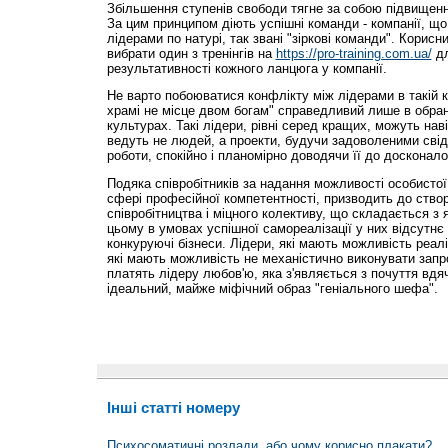
Збільшення ступенів свободи тягне за собою підвищення
За цим принципом діють успішні команди - компанії, що
лідерами по натурі, так звані "зіркові команди". Корис
вибрати один з тренінгів на
https://pro-training.com.ua/
дл
результативності кожного ланцюга у компанії.
Не варто побоюватися конфлікту між лідерами в такій 
храмі не місце двом богам" справедливий лише в обран
культурах. Такі лідери, рівні серед кращих, можуть нав
ведуть не людей, а проекти, будучи задоволеними свід
роботи, спокійно і планомірно доводячи її до досконало
Подяка співробітників за надання можливості особистої 
сфері професійної компетентності, призводить до ство
співробітництва і міцного колективу, що складається з
цьому в умовах успішної самореалізації у них відсутн
конкуруючі бізнеси. Лідери, які мають можливість реалі
які мають можливість не механістично виконувати запр
платять лідеру любов'ю, яка з'являється з почуття вдячн
ідеальний, майже міфічний образ "геніального шефа".
Інші статті номеру
Психосоматичні розлади, або чому корисно плакати?