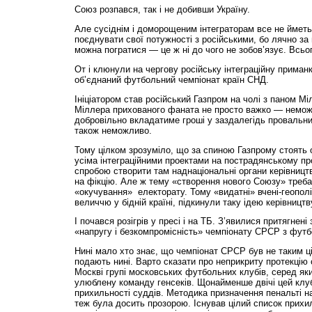
Союз розпався, так і не добивши Україну.
Але сусіднім і доморощеним інтеграторам все не йметь
поєднувати свої потужності з російськими, бо лячно за
можна погратися — це ж ні до чого не зобов’язує. Всьог
От і клюнули на чергову російську інтеграційну приман
об’єднаний футбольний чемпіонат країн СНД.
Ініціатором став російський Газпром на чолі з паном Мі
Міллера прихованого фаната не просто важко — немож
добровільно вкладатиме гроші у заздалегідь провальни
також неможливо.
Тому цілком зрозуміло, що за спиною Газпрому стоять оч
усіма інтеграційними проектами на пострадянському про
спробою створити там наднаціональні органи керівниц
на фікцію. Але ж тему «створення нового Союзу» треба
«окучування» електорату. Тому «видатні» вчені-геопол
величчю у бідній країні, підкинули таку ідею керівництву
І почався розігрів у пресі і на ТБ. З’явилися притягнені
«напругу і безкомпромісність» чемпіонату СРСР з футб
Нині мало хто знає, що чемпіонат СРСР був не таким ц
подають нині. Варто сказати про неприкриту протекцію 
Москві групі московських футбольних клубів, серед як
улюблену команду генсеків. Щонайменше двічі цей клу
прихильності суддів. Методика призначення пенальті н
теж була досить прозорою. Існував цілий список прихи