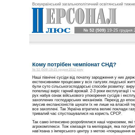
Всеукраїнський загальнополітичний освітянський тижне
№ 52 (509)
19-25 грудня 
Кому потрібен чемпіонат СНД?
№ 52 (509) 19-25 грудня 2012 року
Наші північні сусіди від початку зародження у них дер
екстенсивними процесами у всіх галузях людської житт
були суто сільськогосподарські способи розвитку: виру
попелищі виріс гарний врожай. 2-3 роки експлуатації і ч
рух набув ознак військового упокорення сусідів і експл
захоплених господарських механізмів. Перехід до епох
змусив експансіоністів шукати їх не лише на власній те
все захоплені. Так Україна втратила великі поклади газу
тривалий час спустошувалися на користь СРСР.
Так само інтенсивно розроблялися наші чорноземи, які т
агрокомплекси. Тож хімізація та меліорація, яка погуби
нав’язана з імперського центру з метою «покращення ек