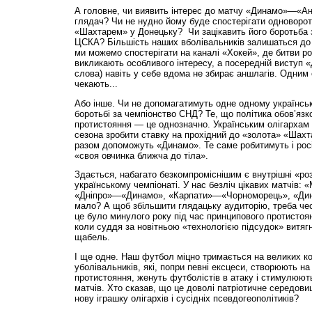
А головне, чи виявить інтерес до матчу «Динамо»—«Анж
глядач? Чи не нудно йому буде спостерігати одноворо
«Шахтарем» у Донецьку? Чи зацікавить його боротьба з
ЦСКА? Більшість наших вболівальників залишаться до
ми можемо спостерігати на каналі «Хокей», де битви ро
викликають особливого інтересу, а посередній виступ «
слова) навіть у себе вдома не збирає аншлагів. Одним
чекають...
Або інше. Чи не допомагатимуть одне одному українські
боротьбі за чемпіонство СНД? Те, що політика обов’яз
протистояння — це однозначно. Українським олігархам
сезона зробити ставку на прохідний до «золота» «Шахт
разом допоможуть «Динамо». Те саме робитимуть і росі
«своя овчинка ближча до тіла».
Здається, набагато безкомпроміснішим є внутрішні «роз
українському чемпіонаті. У нас безліч цікавих матчів:
«Дніпро»—«Динамо», «Карпати»—«Чорноморець», «Дин
мало? А щоб збільшити глядацьку аудиторію, треба чесн
це було минулого року під час принципового протисто
коли суддя за новітньою «технологією підсудок» витягн
щабель.
І ще одне. Наш футбол міцно тримається на великих ко
уболівальників, які, попри певні ексцеси, створюють на
протистояння, женуть футболістів в атаку і стимулюють
матчів. Хто сказав, що це доволі патріотичне середов
нову іграшку олігархів і сусідніх псевдогеополітиків?