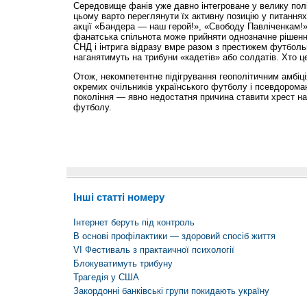
Середовище фанів уже давно інтегроване у велику полі
цьому варто переглянути їх активну позицію у питаннях
акції «Бандера — наш герой!», «Свободу Павліченкам!»
фанатська спільнота може прийняти однозначне рі­шенн
СНД і інтрига відразу вмре разом з престижем футбольн
наганятимуть на трибуни «кадетів» або солдатів. Хто 
Отож, некомпетентне підігрування геополітичним амбіці
окремих очільників українського футболу і псевдорома
покоління — явно недостатня причина ставити хрест на
футболу.
Інші статті номеру
Інтернет беруть під контроль
В основі профілактики — здоровий спосіб життя
VІ Фестиваль з практaичної психології
Блокуватимуть трибуну
Трагедія у США
Закордонні банківські групи покидають україну