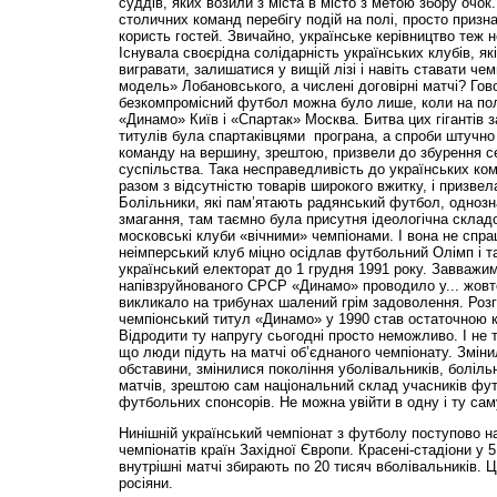
суддів, яких возили з міста в місто з метою збору очок.
столичних команд перебігу подій на полі, просто призн
користь гостей. Звичайно, українське керівництво теж 
Існувала своєрідна солідарність українських клубів, я
вигравати, залишатися у вищій лізі і навіть ставати ч
модель» Лобановського, а числені договірні матчі? Гово
безкомпромісний футбол можна було лише, коли на по
«Динамо» Київ і «Спартак» Москва. Битва цих гігантів з
титулів була спартаківцями програна, а спроби штучн
команду на вершину, зрештою, призвели до збурення се
суспільства. Така несправедливість до українських ком
разом з відсутністю товарів широкого вжитку, і призве
Болільники, які пам’ятають радянський футбол, однозн
змагання, там таємно була присутня ідеологічна скла
московські клуби «вічними» чемпіонами. І вона не спр
неімперський клуб міцно осідлав футбольний Олімп і та
український електорат до 1 грудня 1991 року. Завважим
напівзруйнованого СРСР «Динамо» проводило у... жовт
викликало на трибунах шалений грім задоволення. Розг
чемпіонський титул «Динамо» у 1990 став остаточною к
Відродити ту напругу сьогодні просто неможливо. І не 
що люди підуть на матчі об’єднаного чемпіонату. Зміни
обставини, змінилися покоління уболівальників, болільн
матчів, зрештою сам національний склад учасників фут
футбольних спонсорів. Не можна увійти в одну і ту саму 
Нинішній український чемпіонат з футболу поступово 
чемпіонатів країн Західної Європи. Красені-стадіони у 5
внутрішні матчі збирають по 20 тисяч вболівальників.
росіяни.