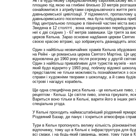
Як і в будь-якому середньовічному європейському місті
площею під якою на глибині близько 10 метрів розташо
ознайомитися з атрибутами середньовічного життя регі
давньоримської цивілізації. У підземеллі, пропахлому 
давньоримського поселення, яка була побудована прибли
Над центральною площею в північній частині міста вис
Зведена в 12 столітті , вона неодноразово перебудовува
неї є дві східних ) - 67 метрів заввишки. Це третя за 
церков Кельна. Зараз основне надбання церкви Святих А
своєю красою вітражі, що зображують дванадцять апос
Один з найбільш незвичайних храмів Кельна збудовано
на Рейні - це романська церква Святого Мартіна. Ця це
відновлена до 1960 року після розгрому у другій світовій
Один з найбільш привабливих для туристів музеїв - ке
який будо відкрито у 1993 році, поблизу відомої шокол
представляє не тільки можливість познайомитися з ос
справи і художніми творами з шоколаду, а й сама будів
острові і нагадує корабель.
Ще одна специфічна риса Кельна - це кельнське пиво, 
рецептом - Кельш. Це світле пиво, злегка гіркувате, яс
Вариться воно тільки в Кельні, варити його в інших рег
спеціальна угода.
У Кельні проходить наймасштабніший різдвяний ярмаро
Різдвяний Базар, де панує і іскриться атмосфера справ
Тури в Кельн пропонують велику кількість різноманітни
відпочинку, тому що в Кельні є інфраструктура для буд
всі смаки, і на будь-який гаманець, може, тому тури в 