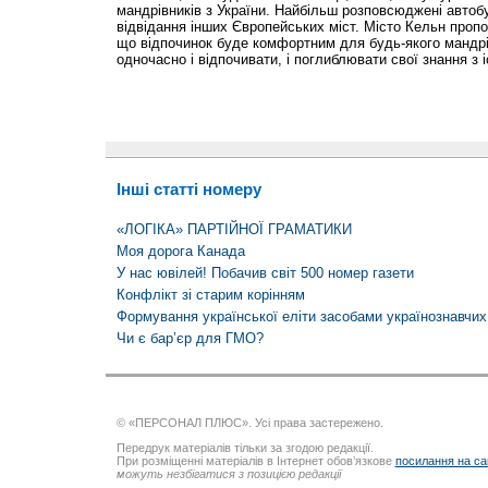
мандрівників з України. Найбільш розповсюджені автобу
відвідання інших Європейських міст. Місто Кельн пропон
що відпочинок буде комфортним для будь-якого мандрі
одночасно і відпочивати, і поглиблювати свої знання з іс
Інші статті номеру
«ЛОГІКА» ПАРТІЙНОЇ ГРАМАТИКИ
Моя дорога Канада
У нас ювілей! Побачив світ 500 номер газети
Конфлікт зі старим корінням
Формування української еліти засобами українознавчих
Чи є бар’єр для ГМО?
© «ПЕРСОНАЛ ПЛЮС». Усі права застережено.
Передрук матеріалів тільки за згодою редакції.
При розміщенні матеріалів в Інтернет обов’язкове
посилання на са
можуть незбігатися з позицією редакції