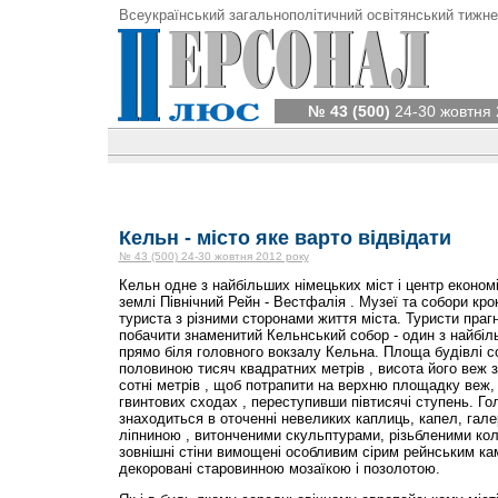
Всеукраїнський загальнополітичний освітянський тижне
№ 43 (500)
24-30 жовтня 
Кельн - місто яке варто відвідати
№ 43 (500) 24-30 жовтня 2012 року
Кельн одне з найбільших німецьких міст і центр економ
землі Північний Рейн - Вестфалія . Музеї та собори кр
туриста з різними сторонами життя міста. Туристи праг
побачити знаменитий Кельнський собор - один з найбіль
прямо біля головного вокзалу Кельна. Площа будівлі со
половиною тисяч квадратних метрів , висота його веж 
сотні метрів , щоб потрапити на верхню площадку веж, 
гвинтових сходах , переступивши півтисячі ступень. Го
знаходиться в оточенні невеликих каплиць, капел, гал
ліпниною , витонченими скульптурами, різьбленими коло
зовнішні стіни вимощені особливим сірим рейнським кам
декоровані старовинною мозаїкою і позолотою.