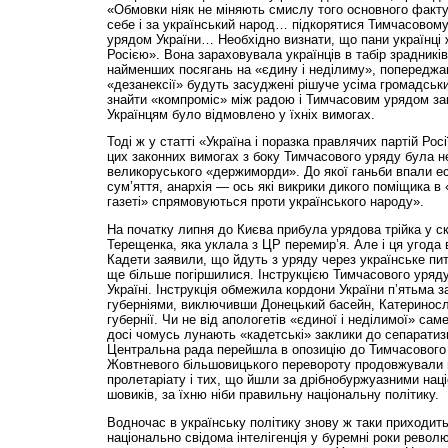
«Обмовки ніяк не міняють смислу того основного факт
себе і за український народ… підкорятися Тимчасовому
урядом України… Необхідно визнати, що пани українці 
Росією». Вона зараховувала українців в табір зрадників 
найменших посягань на «єдину і неділиму», попереджаю
«дезанексії» будуть засуджені рішуче усіма громадськ
знайти «компроміс» між радою і Тимчасовим урядом за
Українцям було відмовлено у їхніх вимогах.
Тоді ж у статті «Україна і поразка правлячих партій Рос
цих законних вимогах з боку Тимчасового уряду була 
великоруського «держиморди». До якої ганьби впали е
сум’яття, анархія — ось які викрики дикого поміщика в «
газеті» спрямовуються проти українського народу».
На початку липня до Києва прибула урядова трійка у ск
Терещенка, яка уклала з ЦР перемир’я. Але і ця угода
Кадети заявили, що йдуть з уряду через українське пит
ще більше погіршилися. Інструкцією Тимчасового уряду 
Україні. Інструкція обмежила кордони України п’ятьма
губерніями, виключивши Донецький басейн, Катеринос
губернії. Чи не від апологетів «єдиної і неділимої» сам
досі чомусь лунають «кадетські» заклики до сепаратиз
Центральна рада перейшла в опозицію до Тимчасового у
Жовтневого більшовицького перевороту продовжували н
пролетаріату і тих, що йшли за дрібнобуржуазними наці
шовиків, за їхню ніби правильну національну політику.
Водночас в українську політику знову ж таки приходить
національно свідома інтелігенція у буремні роки револю