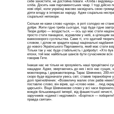
себе захистити, не достойна поваги. «Хліба і видовищ»
хліба. Досить нам парламентських чвар. І тоді дійсно 
нові обрії, коли українці масово засвідчать свою грома
діяти владу в інтересах народу. Адже соціальна несп
соціальної непокори.
Скільки не кажи слово «цукор», в роті солодко не стан
добре. Жити гідно треба сьогодні, тоді буде гідне завтр
Твори добро — воздасться, — ось що має стати націона
просто стати панацеєю, журавлем у небі, а цілющим з
важкохворого суспільства. Саме ті, хто здатний творит
словом, і ділом не зрадити кращі національні надбання 
до нового Українського Парламента, який має стати взі
Тільки так у нас буде стабільність і добробут. «Хто б
епохи, той має найбільше шансів бути сучасником всіх
говорив Гете.
Інакше нас не тільки не зрозуміють наші процвітаючі су
нащадки. Адже, звертаючись до них і всіх нас сущих, на
мовотворець і державотворець Тарас Шевченко, 200-літ
скоро буде відзначати увесь світ, ставив тираноборче 
долі пригноблених: «Возвеличу малих отих рабів німих! 
поставлю слово; він вірив, що «слово нове… люд окра
царської». Віще Шевченкове слово у всі часи боронило,
вождів більшовицької імперії, від фашистської нечисті, 
заручників «єдиної і неділимої». «Борітеся — поборете!
правда святая».