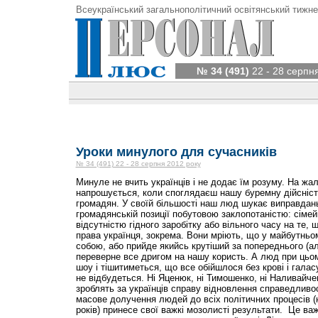
Всеукраїнський загальнополітичний освітянський тижне
№ 34 (491)
22 - 28 серпн
Уроки минулого для сучасників
№ 34 (491) 22 - 28 серпня 2012 року
Минуле не вчить українців і не додає їм розуму. На жа
напрошується, коли споглядаєш нашу буремну дійсність
громадян. У своїй більшості наш люд шукає виправдань
громадянській позиції побутовою заклопотаністю: сіме
відсутністю гідного заробітку або вільного часу на те, 
права українця, зокрема. Вони мріють, що у майбутньо
собою, або прийде якийсь крутіший за попереднього (ал
переверне все дригом на нашу користь. А люд при цьо
шоу і тішитиметься, що все обійшлося без крові і галасу
не відбудеться. Ні Яценюк, ні Тимошенко, ні Наливайчен
зроблять за українців справу відновлення справедливос
масове долучення людей до всіх політичних процесів (
років) принесе свої важкі мозолисті результати. Це ва