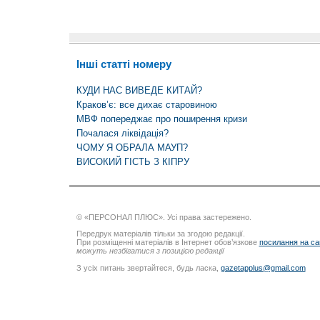
Інші статті номеру
КУДИ НАС ВИВЕДЕ КИТАЙ?
Краков’є: все дихає старовиною
МВФ попереджає про поширення кризи
Почалася ліквідація?
ЧОМУ Я ОБРАЛА МАУП?
ВИСОКИЙ ГІСТЬ З КІПРУ
© «ПЕРСОНАЛ ПЛЮС». Усі права застережено.
Передрук матеріалів тільки за згодою редакції.
При розміщенні матеріалів в Інтернет обов’язкове
посилання на са
можуть незбігатися з позицією редакції
З усіх питань звертайтеся, будь ласка,
gazetapplus@gmail.com