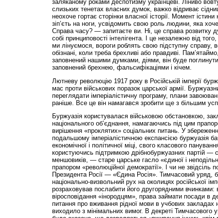
заляканому роками деспотизму українцеві. Ліниво вовт
слизьких тенетах власних думок, важко відриває сідниці
неохоче гортає сторінки власної історії. Момент істини 
зіп’єть на ноги, усвідомить свою роль людини, яка хоче
Справа часу? — запитаєте ви. Ні, це справа розвитку д
собі принциповості інтелігента. І це незалежно від того,
ми лінуємося, вороги роблять свою підступну справу, во
обізнані, коли треба брехливі або правдиві. Пам’ятаймо
заповнений нашими думками, діями, він буде поглинут
заповнений брехнею, фальсифікаціями і кічем.
Лютневу революцію 1917 року в Російській імперії бур
мас проти військових поразок царської армії. Буржуазн
переглядати імперіалістичну програму, плани завоювань
раніше. Все це він намагався зробити ще з більшим усп
Буржуазія користувалася військовою обстановкою, зак
національного об’єднання, намагаючись під цим прапор
вирішення «проклятих» соціальних питань. У збереженн
подальшому імперіалістичною експансією буржуазія бач
економічної і політичної міці, свого класового пануванн
користуючись під­тримкою дрібнобуржуазних партій — со
меншовиків, — старе царське гасло «єдиної і неподільн
прапором «революційної демократії». І чи не звідсіль п
Президента Росії — «Єдина Росія». Тимчасовий уряд,
національно-визвольний рух на околицях російської ім
розраховував послабити його другорядними вчинками:
віросповідання «інородцям», права займати посади в д
питання про вживання рідної мови в учбових закладах 
виходило з мінімальних вимог. В декреті Тимчасового у