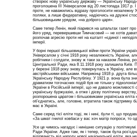
створює нову українську державу — Українську Народну
проголошена ІІІ Універсалом від 20 листопада 1917 р. І 
проте, не наважились відразу проголосити незалежну Ук
поляки, а лише федеративну, надіючись на дружні стос
більшовицьким урядом, «на доброго царя».
Саме тепер Ленін, який піарився на шпальтах газет про 
його уряд, перевершивши Тимчасовий — не хотів давати 
розпочав агресію проти неї на кшталт «єдиної і неподі
імперії.
У борні першої більшовицької війни проти України укра
Універсалом у січні 1918 року незалежність України, ал
робітники і солдати, знову ж таки за наказом Леніна, ро
Центральної Ради, яка 8.11.1918 року залишила Київ. 
у березні 1918 року знову повернулась в Україну, але в
австрійськими військами. Наприкінці 1918 р. друга біль
Українську Народну Республіку. У 1921 р. вона була зн
драматизм тогочасних подій був не тільки у підколоніа
України в Російській імперії, що не давало можливості
українську буржуазію, а отже і дієву політичну верству,
розпорошена царатом і більшовиками українська еліта н
об’єднатись, але, головне, втратила також під­тримку 
мас в Україні.
Саме серед тієї еліти тоді, як і нині, були ті, що прода
«За шмат гнилої ковбаси у вас хоч матір попроси, то о
Усе це чимось нагадує і нинішню ситуацію у політикум
Ради України. Адже там, як і тепер, також була роз’єд
відірваність від народу нової національної еліти, яка н