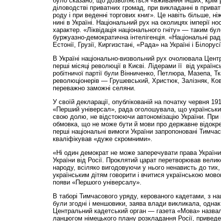
було сказано, що дозволяється «вживання інших, крім р
діловодстві приватних громад, при викладанні в прива
роду і при веденні торгових книг». Це навіть більше, н
нині в Україні. Національний рух на околицях імперії н
характер. «Ліквідація національного гніту» — таким бул
буржуазно-демократична інтелігенція. «Національні ради
Естонії, Грузії, Киргизстані, «Рада» на Україні і Білорусі
В Україні національно-визвольний рух очолювала Цент
перші місяці революції в Києві. Лідерами її від україн
робітничої партії були Вінниченко, Петлюра, Мазепа, Тка
революціонерів — Грушевський, Христюк, Залізняк, Ков
переважно заможні селяни.
У своїй декларації, опублікованій на початку червня 191
«Перший універсал», рада оголошувала, що українськи
свою долю, не відстоюючи автономізацію України. При 
обмовка, що не може бути й мови про державне відокрем
перші національні вимоги України запропоновані Тимчас
кваліфікував «дуже скромними».
«Ні один демократ не може заперечувати права України
України від Росії. Проклятий царат перетворював великор
народу, всіляко вигодовуючи у нього ненависть до тих,
українським дітям говорити і вчитися українською мово
появи «Першого універсалу».
В таборі Тимчасового уряду, керованого кадетами, з н
були згодні і меншовики, заява влади викликала, однак
Центральний кадетський орган — газета «Мова» назва
ланцюгом німецького плану розкладання Росії, привед