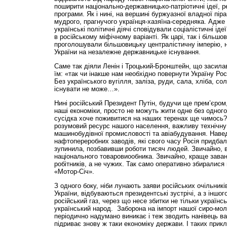
поширити національно-державницько-патріотичні ідеї, 
програми. Як і нині, на вершині буржуазної владної пір
мудрого, прагнучого українця-хазяїна-середняка. Адже 
українські політичні діячі сповідували соціалістичні іде
в російському міфічному варіанті. Як царі, так і більшо
проголошували більшовицьку централістичну імперію, 
України на незалежне державницьке існування.
Саме так діяли Ленін і Троцький-Бронштейн, що засилав 
їм: «так чи інакше нам необхідно повернути Україну Росі
Без українського вугілля, заліза, руди, сала, хліба, со
існувати не може…».
Нині російський Президент Путін, будучи ще прем’єром, 
наші економіки, просто не можуть жити одне без одного
сусідка хоче поживитися на наших теренах ще чимось? 
розумовий ресурс нашого населення, важливу технічну 
машинобудівної промисловості та авіабудування. Наве
нафтопереробних заводів, які свого часу Росія придбал
зупинила, позбавивши роботи тисяч людей. Звичайно, в
національного товаровиообника. Звичайно, краще зава
робітників, а не чужих. Так само оперативно збиралися
«Мотор-Січ».
З одного боку, ніби лунають заяви російських очільник
України, відбуваються президентські зустрічі, а з інш
російський газ, через що несе збитки не тільки українсь
український народ. Заборона на імпорт нашої сиро-моло
періодично надумано виникає і теж зводить нанівець ва
підриває знову ж таки економіку держави. І таких прик