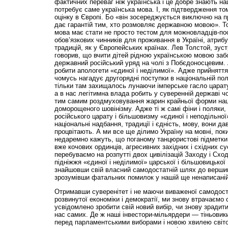
фактичних переваг ніж українська і це добре знають на
потребує саме українська мова. І, як підтвердження то
оцінку в Європі. Бо «він зосереджується виключно на пр
дає гарантій тим, хто розмовляє державною мовою». Т
мова має стати не просто тестом для можновладців-пос
обов’язкових чинників для проживання в Україні, атрибут
традицій, як у Європейських країнах. Лев Толстой, зус
говорив, що вчити дітей рідною українською мовою заб
державний російський уряд на чолі з Побєдоносцевим.
робити апологети «єдиної і неділимої». Адже прийняття
чомусь нагадує другорядні поступки в національній пол
тільки там захищалось лунаючи імпер­ське гасло царату 
а в нас легітимна влада робить у суверенній державі 
тим самим роздмуховування жарин крайньої форми на
доморощеного шовінізму. Адже ті ж самі фіни і поляки,
російського царату і більшовизму «єдиної і неподільної»
національні надбання, традиції і єдність, мову, вони да
процвітають. А ми все ще ділимо Україну на мовні, пок
недаремно кажуть, що поганому танцюристові підметки
вже кочових ординців, агресивних західних і східних сус
перебуваємо на розпутті двох цивілізацій Заходу і Схо
підніжжя «єдиної і неділимої» царської і більшовицько
знайшовши свій власний самодостатній шлях до вершин св
зрозумівши фатальних помилок у нашій ще ненаписаній 
Отримавши суверенітет і не маючи виваженої самодоста
розвинутої економіки і демократії, ми знову втрачаємо
усвідомлено зробити свій новий вибір, чи знову зрадит
нас самих. Де ж наші інвестори-мільярдери — тіньовики
перед парламентськими виборами і новою хвилею світо