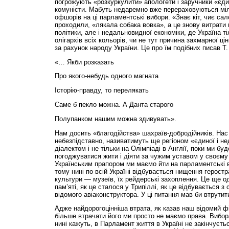
погрожують «розкуркулити» апологети і заручники «єди
комуністи. Мабуть недаремно вже перераховуються міль
офшорів на ці парламентські вибори. «Знає кіт, чиє сал
проходили, «лякала собака вовка», а це знову витрати 
політики, але і недальновидної економіки, де Україна т
олігархів всіх кольорів, чи не тут причина захмарної цін
за рахунок народу України. Це про їм подібних писав Т
«… Якби розказать
Про якого-небудь одного магната
Історію-правду, то перелякать
Саме б пекло можна. А Данта старого
Полупанком нашим можна здивувать».
Нам досить «благодійства» шахраїв-добродійників. Нас 
небезпідставно, називатимуть ще регіоном «єдиної і нед
діалектом і не тільки на Олімпіаді в Англії, поки ми б
погоджуватися жити і діяти за чужим уставом у своєму 
Українським прапором ми маємо йти на парламентські в
тому нині по всій Україні відбувається нищення герост
культури — музеїв, їх рейдерські захоплення. Це ще од
пам’яті, як це сталося у Трипіллі, як це відбувається 
відомого авіаконструктора. У ці питання мав би втрутит
Адже найдорогоцінніша втрата, як казав наш відомий 
більше втрачати його ми просто не маємо права. Вибор
нині кажуть, в Парламент життя в Україні не закінчуєть