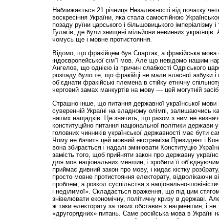
Наближається 21 річниця Незалежності від початку че
воскресіння України, яка стала самостійною Українсь
позаду руїни царського і більшовицького імперіалізму і 
Гулагів, де були знищені мільйони невинних українців.
чомусь ще і мовне протистояння.
Відомо, що фракійцем був Спартак, а фракійська мова 
індоєвропейської сім’ї мов. Але що невідомо нашим на
Ангелов, що однією із причин слабкості Одріського цар
розпаду було те, що фракійці не мали власної азбуки і 
об’єднати фракійські племена в стійку етнічну спільнот
черговий замах манкуртів на мову — цей могутній засі
Страшно інше, що питання державної української мови і
суверенній Україні на владному олімпі, залишаючись к
наших нащадків. Це значить, що разом з ним не визнач
конституційно питання національної політики держави у 
головних чинників української державності має бути с
Чому не бачить цей мовний екстремізм Президент і Конс
вона збирається і надалі змінювати Конституцію Україн
замість того, щоб прийняти закон про державну українс
для мов національних меншин, і зробити її об’єднуючим
приймає дивний закон про мову, і кидає кістку розбрат
просто мовне протистояння електорату, відволікаючи в
проблем, а розкол суспільства з національно-шовіністи
і неділимої». Складається враження, що під цим стягом
знівелювати економічну, політичну кризу в державі. Ал
ж таки електорату за таких обставин з нацменшин, і не 
«другорядних» питань. Саме російська мова в Україні н