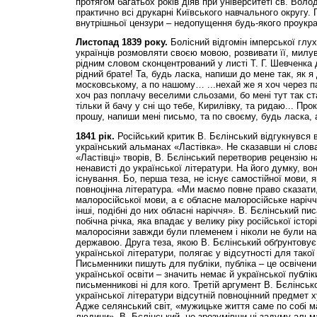
протягом багатьох років діяв при університеті св. Вол
практично всі друкарні Київського навчального округу. 
внутрішньої цензури – недопущення будь-якого проукра
Листопад 1839 року.
Болісний відгомін імперської глу
українців розмовляти своєю мовою, розвивати її, милу
рідним словом сконцентрований у листі Т. Г. Шевченка 
рідний брате! Та, будь ласка, напиши до мене так, як я
московському, а по нашому… ...нехай же я хоч через п
хоч раз поплачу веселими сльозами, бо мені тут так ст
тільки й бачу у сні що тебе, Кирилівку, та ридаю... Пр
прошу, напиши мені письмо, та по своєму, будь ласка, 
1841 рік.
Російський критик В. Бєлінський відгукнувся
український альманах «Ластівка». Не сказавши ні слова 
«Ластівці» творів, В. Бєлінський перетворив рецензію 
ненависті до української літератури. На його думку, во
існування. Бо, перша теза, не існує самостійної мови,
повноцінна література. «Ми маємо повне право сказати
малоросійської мови, а є обласне малоросійське наріччя
інші, подібні до них обласні наріччя». В. Бєлінський пис
побічна річка, яка впадає у велику ріку російської істор
малоросіяни завжди були племенем і ніколи не були на
державою. Друга теза, якою В. Бєлінський обґрунтовує
української літератури, полягає у відсутності для такої
Письменники пишуть для публіки, публіка – це освічен
української освіти – значить немає й української публі
письменникові ні для кого. Третій аргумент В. Бєлінськ
української літератури відсутній повноцінний предмет 
Адже селянський світ, «мужицьке життя саме по собі ма
людини». В. Бєлінський, не зрозумівши ні задуму альма