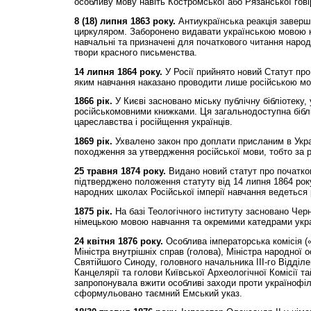
особливу мову навіть Костромської або Рязанської гові
8 (18) липня 1863 року.
Антиукраїнська реакція завер
циркуляром. Заборонено видавати українською мовою кн
навчальні та призначені для початкового читання наро
твори красного письменства.
14 липня 1864 року.
У Росії прийнято новий Статут про
яким навчання наказано проводити лише російською м
1866 рік.
У Києві засновано міську публічну бібліотеку
російськомовними книжками. Ця загальнодоступна бібл
цареславства і російщення українців.
1869 рік.
Ухвалено закон про доплати присланим в Укра
походження за утвердження російської мови, тобто за 
25 травня 1874 року.
Видано новий статут про початко
підтверджено положення статуту від 14 липня 1864 року
народних школах Російської імперії навчання ведеться
1875 рік.
На базі Теологічного інституту засновано Черн
німецькою мовою навчання та окремими катедрами укра
24 квітня 1876 року.
Особлива імператорська комісія (
Міністра внутрішніх справ (голова), Міністра народної о
Святійшого Синоду, головного начальника ІІІ-го Відділ
Канцелярії та голови Київської Археологічної Комісії 
запропонувала вжити особливі заходи проти українофілі
сформульовано таємний Емський указ.