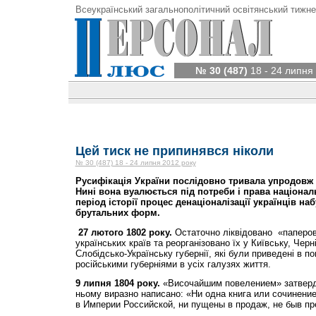
Всеукраїнський загальнополітичний освітянський тижне
№ 30 (487)
18 - 24 липня
Цей тиск не припинявся ніколи
№ 30 (487) 18 - 24 липня 2012 року
Русифікація України послідовно тривала упродовж
Нині вона вуалюється під потреби і права націона
період історії процес денаціоналізації українців на
брутальних форм.
27 лютого 1802 року.
Остаточно ліквідовано «паперо
українських країв та реорганізовано їх у Київську, Черн
Слобідсько-Українську губернії, які були приведені в пов
російськими губерніями в усіх галузях життя.
9 липня 1804 року.
«Височайшим повелением» затвердж
ньому виразно написано: «Ни одна книга или сочинени
в Империи Российской, ни пущены в продаж, не быв п