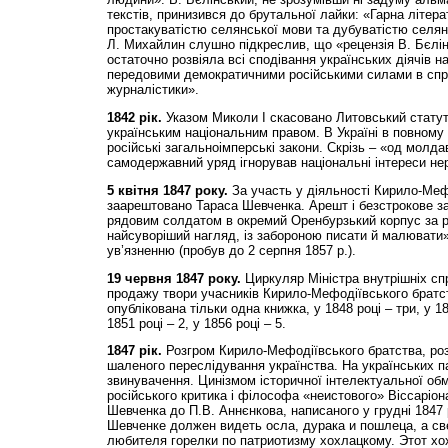
текстів, принизився до брутальної лайки: «Гарна літера
простакуватістю селянської мови та дубуватістю селян
Л. Михайлин слушно підкреслив, що «рецензія В. Бєлін
остаточно розвіяла всі сподівання українських діячів на
передовими демократичними російськими силами в спра
журналістики».
1842 рік.
Указом Миколи І скасовано Литовський статут
українським національним правом. В Україні в повному 
російські загальноімперські закони. Скрізь – «од молд
самодержавний уряд ігнорував національні інтереси нер
5 квітня 1847 року.
За участь у діяльності Кирило-Меф
заарештовано Тараса Шевченка. Арешт і безстрокове з
рядовим солдатом в окремий Оренбурзький корпус за р
найсуворіший нагляд, із забороною писати й малювати»
ув’язненню (пробув до 2 серпня 1857 р.).
19 червня 1847 року.
Циркуляр Міністра внутрішніх сп
продажу твори учасників Кирило-Мефодіївського братств
опублікована тільки одна книжка, у 1848 році – три, у 184
1851 році – 2, у 1856 році – 5.
1847 рік.
Розгром Кирило-Мефодіївського братства, ро
шаленого переслідування українства. На українських п
звинувачення. Цинізмом історичної інтелектуальної обм
російського критика і філософа «неистового» Віссаріон
Шевченка до П.В. Аннєнкова, написаного у грудні 1847 
Шевченке должен видеть осла, дурака и пошлеца, а све
любителя горелки по патриотизму хохлацкому. Этот хо