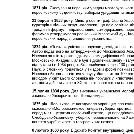
1831 рік.
Скасування царським урядом магдебурзького 
неросійському судочинству, виборам урядовців та місцев
21 березня 1833 року.
Міністр освіти граф Сергій Уваро
кураторів шкільних округ наголосив, що всю освітню ді
триєдиній формулі: «православие, самодержавие, норо
формула утверджувала російський імперський дух, ідео
неросійських народів, знищення українства.
1834 рік.
«Зникло» унікальне наукове дослідження – сл
Автор подав його на затвердження до Московської Акад
Носенко за шість років підготував змодифікований нов
Московської Академії, але був відхилений, знову «заг
відшукали і в 1964 році, тобто приблизно через 130 рокі
Наук. У словнику подається у гніздовій формі повний г
Носенко обігнав лінгвістичну науку більш, як на 100 рок
виходом у світ цього словника він порушує лінгвістичні
лінгвісти дійшли лише в ХХ ст., так звані закони словот
15 липня 1834 року.
Для виховання української молоді 
засновано Університет св. Володимира.
1835 рік.
Щоб нічого не нагадувало українцям про коли
скасовано «Молороссийское генерал-губернаторство». У
серед міст – утратив особливий статус, що передбача
Слобідсько-Українську губернію перейменовано на Харк
поняття українськості в географічних назвах.
8 лютого 1838 року.
Відкрито Комітет внутрішньої ценз