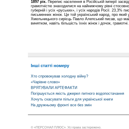
1897 рік.
Перепис населення в Російській імперії засвід
грамотністю знаходилися на найнижчому рівні стосовно
губерній і усіх «руських», і усіх народів Росії. 23,3% п
письменних жінок. Це той український народ, про який 
Хмельницького сирієць Павло Алепський писав, що май
винятком, навіть більшість їхніх жінок і дочок, грамотні.
Інші статті номеру
Хто спровокував холодну війну?
«Чарівне слово»
ВРЯТУВАЛИ АРТЕФАКТИ
Погіршується якість джерел питного водопостачання
Хочуть скасувати пільги для української книги
На дружньому фронті все без змін
© «ПЕРСОНАЛ ПЛЮС». Усі права застережено.