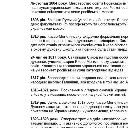
Листопад 1804 року.
Міністерство освіти Російської ім
нав’язував українським школам систему російської осв
наказано спілкуватися лише російською мовою.
1808 рік.
Закрито Руський (український) інститут Львівс
двох факультетах (філософському та богословському)
українською мовою.
1810 рік.
Києво-Могилянську академію формально пере
а колегії ще раніше стали духовними семінаріями. Замі
для всіх станів українського суспільства Києво-Могил
в окрему духовну школу, яка повинна була стати тверд
24 липня 1817 року.
Святійший Синод на підставі особли
духовних училищ закрив Києво-Могилянську академію,
років. Клопотання тогочасної української політичної ел
на університет російський уряд категорично відкидав.
1817 рік.
Запровадження викладання польською мовою 
народних школах Галичини, яка входила в той час до Ав
1816–1821 роки.
Посилення мілітарної окупації України
військо у військових поселеннях на українській землі).
1819 рік.
Замість закритої 1817 року Києво-Могилянсько
Духовну академію, яка не тільки денаціоналізувала укр
притягала на Україну молодь чужоплеменну, головно з
1826–1828 роки.
Створено третій відділ імператорської
таємну поліцію. З її активною допомогою посилився на
«сепаратизм» після польського повстання 1830– 1831 р