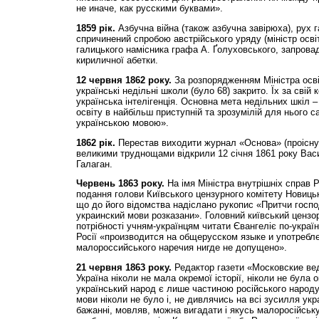
не иначе, как русскими буквами».
1859 рік.
Азбучна війна (також азбучна завірюха), рух г
спричинений спробою австрійського уряду (міністр осві
галицького намісника графа А. Ґолуховського, запрова
кириличної абетки.
12 червня 1862 року.
За розпорядженням Міністра освіт
українські недільні школи (було 68) закрито. Їх за свій
українська інтелігенція. Основна мета недільних шкіл 
освіту в найбільш приступній та зрозумілій для нього 
українською мовою».
1862 рік.
Перестав виходити журнал «Основа» (проіснув
великими труднощами відкрили 12 січня 1861 року Васи
Галаган.
Червень 1863 року.
На імя Міністра внутрішніх справ 
подання голови Київського цензурного комітету Новицьк
що до його відомства надіслано рукопис «Притчи госп
украинский мови розказани». Головний київський ценз
потрібності учням-українцям читати Євангеліє по-україн
Росії «производится на общерусском языке и употребл
малороссийського наречия нигде не допущено».
21 червня 1863 року.
Редактор газети «Московские ве
Україна ніколи не мала окремої історії, ніколи не бул
український народ є лише частиною російського народу.
мови ніколи не було і, не дивлячись на всі зусилля укра
бажанні, мовляв, можна вигадати і якусь малоросійськ