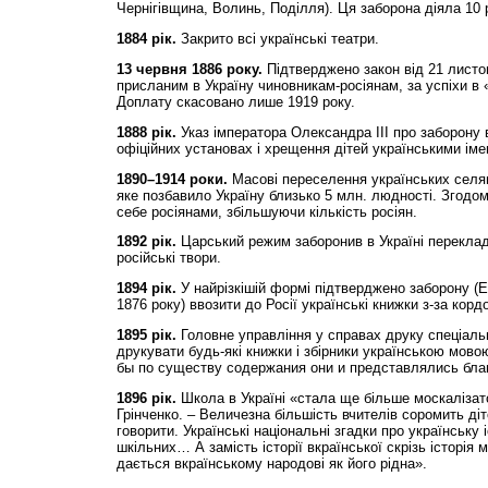
Чернігівщина, Волинь, Поділля). Ця заборона діяла 10 р
1884 рік.
Закрито всі українські театри.
13 червня 1886 року.
Підтверджено закон від 21 листо
присланим в Україну чиновникам-росіянам, за успіхи в 
Доплату скасовано лише 1919 року.
1888 рік.
Указ імператора Олександра ІІІ про заборону 
офіційних установах і хрещення дітей українськими іме
1890–1914 роки.
Масові переселення українських селя
яке позбавило Україну близько 5 млн. людності. Згодом
себе росіянами, збільшуючи кількість росіян.
1892 рік.
Царський режим заборонив в Україні перекла
російські твори.
1894 рік.
У найрізкішій формі підтверджено заборону (
1876 року) ввозити до Росії українські книжки з-за корд
1895 рік.
Головне управління у справах друку спеціал
друкувати будь-які книжки і збірники українською мово
бы по существу содержания они и представлялись бл
1896 рік.
Школа в Україні «стала ще більше москалізато
Грінченко. – Величезна більшість вчителів соромить д
говорити. Українські національні згадки про українську 
шкільних… А замість історії вкраїнської скрізь історія
дається вкраїнському народові як його рідна».