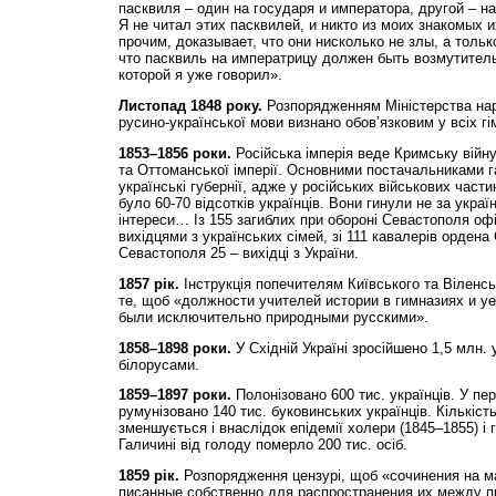
пасквиля – один на государя и императора, другой – 
Я не читал этих пасквилей, и никто из моих знакомых и
прочим, доказывает, что они нисколько не злы, а только
что пасквиль на императрицу должен быть возмутитель
которой я уже говорил».
Листопад 1848 року.
Розпорядженням Міністерства наро
русино-української мови визнано обов’язковим у всіх гі
1853–1856 роки.
Російська імперія веде Кримську війну
та Оттоманської імперії. Основними постачальниками г
українські губернії, адже у російських військових частин
було 60-70 відсотків українців. Вони гинули не за українс
інтереси… Із 155 загиблих при обороні Севастополя оф
вихідцями з українських сімей, зі 111 кавалерів ордена
Севастополя 25 – вихідці з України.
1857 рік.
Інструкція попечителям Київського та Віленсь
те, щоб «должности учителей истории в гимназиях и 
были исключительно природными русскими».
1858–1898 роки.
У Східній Україні зросійшено 1,5 млн. у
білорусами.
1859–1897 роки.
Полонізовано 600 тис. українців. У пер
румунізовано 140 тис. буковинських українців. Кількіст
зменшується і внаслідок епідемії холери (1845–1855) і 
Галичині від голоду померло 200 тис. осіб.
1859 рік.
Розпорядження цензурі, щоб «сочинения на м
писанные собственно для распространения их между п