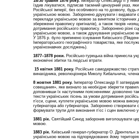
18/30 травня 1876 року.
Імператор Олександр ІІ у німец
їздив лікуватися, підписав таємний цензурний указ, як
Російської імперії, без особливого на то дозволу, будь-
українською мовою. Заборонено друкувати і видавати о
переклади українською мовою за винятком історичних до
збереженні правопису оригіналів), а також творів «изя
дотримання російського правопису. Заборонено різні сце
українською мовою, а також друкування українською мо
У 1876 р. було припинено існування Київського (Південн
Імператорського географічного товариства, яке послужи
українознавчих досліджень).
1877–1878 роки.
Російсько-турецька війна принесла ук
економічні збитки та людські втрати.
15 квітня 1881 року.
Російське самодержавство страти
винахідника, революціонера Миколу Кибальчича, члена
8 жовтня 1881 року.
Імператор Олександр ІІ затвердив
совещания», яке визнало за необхідне зберегти правила
доповнивши їх наступними поясненнями: дозволено так
тексти українських пісень за умови дотримання російсь
п’єси, сцени, куплети українською мовою можна викону
губернатора або губернатора. Заборонено створювати сп
формувати трупи для виконання п’єс і сцен виключно 
1881 рік.
Святійший Синод заборонив виголошувати цер
мовою.
1883 рік.
Київський генерал-губернатор О. Дрентельн з
українською мовою на підпорядкованих йому територія