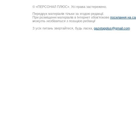
© «ПЕРСОНАЛ ПЛЮС». Усі права застережено.
Передрук матеріалів тільки за згодою редакції.
При розміщенні матеріалів в Інтернет обов’язкове
посилання на са
можуть незбігатися з позицією редакції
З усіх питань звертайтеся, будь ласка,
gazetapplus@gmail.com