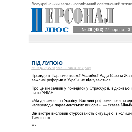
Всеукраїнський загальнополітичний освітянський тижне
№ 26 (483)
27 червня - 3
ПІД ЛУПОЮ
№ 26 (483) 27 червня - 3 липня 2012 року
Президент Парламентської Асамблеї Ради Європи Жан
важливі реформи в Україні не відбуваються.
Про це він заявив у понеділок у Страсбурзі, відкриваю
пише УНІАН.
«Ми дивимося на Україну. Важливі реформи поки не зді
напередодні парламентських виборів», — сказав Міньй
Він вкотре висловив стурбованість ситуацією із колишн
Тимошенко.
***