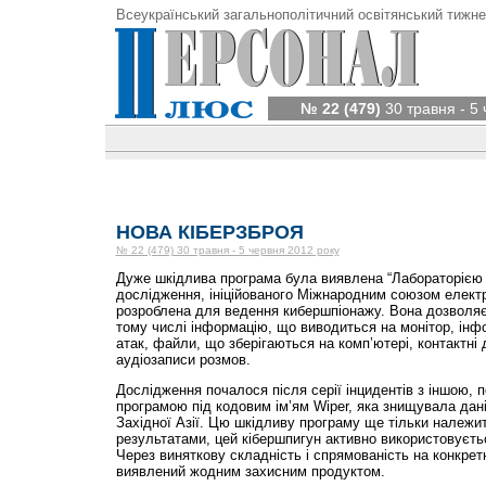
Всеукраїнський загальнополітичний освітянський тижне
№ 22 (479)
30 травня - 5
НОВА КІБЕРЗБРОЯ
№ 22 (479) 30 травня - 5 червня 2012 року
Дуже шкідлива програма була виявлена “Лабораторією 
дослідження, ініційованого Міжнародним союзом елект
розроблена для ведення кибершпіонажу. Вона дозволяє 
тому числі інформацію, що виводиться на монітор, інфо
атак, файли, що зберігаються на комп’ютері, контактні д
аудіозаписи розмов.
Дослідження почалося після серії інцидентів з іншою,
програмою під кодовим ім’ям Wiper, яка знищувала дані
Західної Азії. Цю шкідливу програму ще тільки належи
результатами, цей кібершпигун активно використовуєть
Через виняткову складність і спрямованість на конкретні
виявлений жодним захисним продуктом.