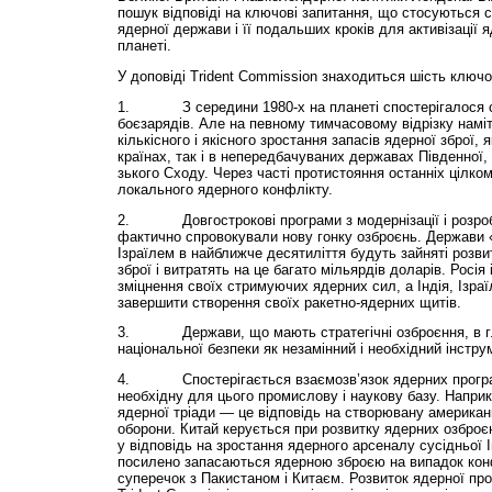
пошук відповіді на ключові запитання, що стосуються с
ядерної держави і її подальших кроків для активізації 
планеті.
У доповіді Trident Commission знаходиться шість ключо
1. З середини 1980-х на планеті спостерігалося ск
боєзарядів. Але на певному тимчасовому відрізку намі
кількісного і якісного зростання запасів ядерної зброї, 
країнах, так і в непередбачуваних державах Південної, П
зького Сходу. Через часті протистояння останніх цілком
локального ядерного конфлікту.
2. Довгострокові програми з модернізації і розробц
фактично спровокували нову гонку озброєнь. Держави 
Ізраїлем в найближче десятиліття будуть зайняті розвит
зброї і витратять на це багато мільярдів доларів. Росі
зміцнення своїх стримуючих ядерних сил, а Індія, Ізраї
завершити створення своїх ракетно-ядерних щитів.
3. Держави, що мають стратегічні озброєння, в гл
національної безпеки як незамінний і необхідний інстр
4. Спостерігається взаємозв’язок ядерних програ
необхідну для цього промислову і наукову базу. Наприк
ядерної тріади — це відповідь на створювану америка
оборони. Китай керується при розвитку ядерних озброє
у відповідь на зростання ядерного арсеналу сусідньої Інд
посилено запасаються ядерною зброєю на випадок конф
суперечок з Пакистаном і Китаєм. Розвиток ядерної про