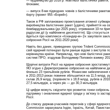
— будівництво до 2018 р. новітньої балістичної ракети
блоками;
— випуск 8-ми підводних човнів з балістичними ракета
борту (проект 955 «Борей»).
Також в РФ заплановано проектування атомної субмарин
виробництва балістичних ракет (удвічі), прийняття на 
бомбардувальника (до 2025 року), отримання 10-ти бри
радіусом дії (у найближче десятиліття). Що стосується 
йдеться про комплекси «Іскандер-м» (їх закупівля зак
озброєння Росії на 2011-2020 роки).
Навіть без даних, приведених групою Trident Commissio
свій ядерний потенціал були раніше відомі з виступів по
керівництва країни. Наприклад, про нові балістичні раке
системі ПРО, згадував Володимир Поповкін взимку 201
Щорічні витрати Росії на ядерне озброєння зростатимут
ЯО згідно з Держ­програмою озброєння на найближче де
близько 23 трильйонів рублів. Фінансове забезпечення
в 2011-2013 роках повинне збільшитися на 11,5 млрд. ру
склав 26,9 млрд. (порівняєте з 18,8 млрд. рублів в 2010
27,5 мільярдів, а через рік — до 30,3 міль­ярдів.
Ці цифри можуть свідчити про розвиток гонки озброєнь 
підтримку і оновлення ядерної тріади у зв’язку із заст
Росії.
До списку дер­жав-учасників перегонів у сфері ядерного
Commission зарахувала Індію, Ізраїль, Китай, Пакистан