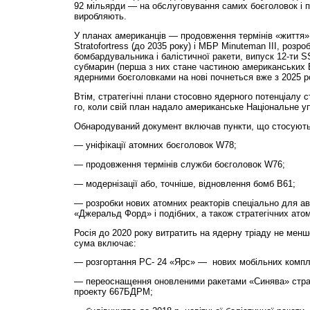
92 мільярди — на обслуговування самих боєголовок і пі
виробляють.
У планах американців — продовження термінів «життя»
Stratofortress (до 2035 року) і МБР Minuteman III, розр
бомбардувальника і балістичної ракети, випуск 12-ти 
субмарин (перша з них стане частиною американських В
ядерними боєголовками на нові почнеться вже з 2025 р
Втім, стратегічні плани стосовно ядерного потенціалу с
го, коли свій план надало американське Національне уп
Обнародуваний документ включав пункти, що стосують
— уніфікації атомних боєголовок W78;
— продовження термінів служби боєголовок W76;
— модернізації або, точніше, відновлення бомб B61;
— розробки нових атомних реакторів спеціально для ав
«Джеральд Форд» і подібних, а також стратегічних ат
Росія до 2020 року витратить на ядерну тріаду не менш
сума включає:
— розгортання РС- 24 «Ярс» — нових мобільних компл
— переоснащення оновленими ракетами «Синява» страт
проекту 667БДРМ;