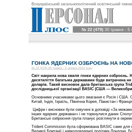
Всеукраїнський загальнополітичний освітянський тижне
№ 22 (479)
30 травня - 5
ГОНКА ЯДЕРНИХ ОЗБРОЄНЬ НА НОВ
№ 22 (479) 30 травня - 5 червня 2012 року
Світ накрила нова хвиля гонки ядерних озброєнь. Н
десятиліття багатьма державами буде витрачена не
доларів. Такий висновок дала британська група Trid
дослідницької організації BASIC (США — Великобрит
Основними учасниками цього змагання є Росія і США. 
Китай, Індія, Ізраїль, Північна Корея, Пакистан і Франці
Цифри і висновки були озвучені в доповіді «За межами 
інших ядерних державах» і не торкнулися даних Сполу
Британські озброєння група планує розглянути в окрем
Trident Commission була сформована BASIC саме для о
Великої Британії і навколоядерної політики Лондона. Бі