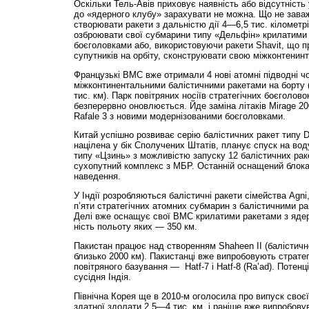
Оскільки Тель-Авів приховує наявність або відсутність 
до «ядерного клубу» зарахувати не можна. Що не заважа
створювати ракети з дальністю дії 4—6,5 тис. кілометрів 
озброювати свої субмарини типу «Дельфін» крилатими
боєголовками або, використовуючи ракети Shavit, що п
супутників на орбіту, сконструювати свою міжконтенинт
Французькі ВМС вже отримали 4 нові атомні під­водні ч
міжконтинентальними балістичними ракетами на борту
тис. км). Парк повітряних носіїв стратегічних боєголово
безперервно оновлюється. Йде заміна літаків Mirage 20
Rafale 3 з новими модернізованими боєголовками.
Китай успішно розвиває серію балістичних ракет типу D
націлена у бік Сполучених Штатів, планує спуск на вод
типу «Цзинь» з можливістю запуску 12 балістичних раке
сухопутний комплекс з МБР. Останній оснащений блока
наведення.
У Індії розробляються балістичні ракети сімейства Agn
п’яти стратегічних атомних субмарин з балістичними ра
Делі вже оснащує свої ВМС крилатими ракетами з яде
ність польоту яких — 350 км.
Пакистан працює над створенням Shaheen II (балістичн
близько 2000 км). Пакистанці вже випробовують стратег
повітряного базування — Hatf-7 і Hatf-8 (Ra’ad). Потен
сусідня Індія.
Північна Корея ще в 2010-м оголосила про випуск своєї
здатної здолати 2,5—4 тис. км, і раніше вже випробову