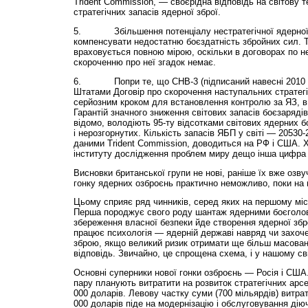
Trident Commission, — своєрідна відповідь на світову 
стратегічних запасів ядерної зброї.
5. Збільшення потенціалу нестратегічної ядерної 
компенсувати недостатню боєздатність збройних сил. 
враховується повною мірою, оскільки в договорах по 
скороченню про неї згадок немає.
6. Попри те, що СНВ-3 (підписаний навесні 2010 р
Штатами Договір про скорочення наступальних стратег
серйозним кроком для встановлення контролю за ЯЗ, в 
Гарантій значного зниження світових запасів боєзарядів 
відомо, володіють 95-ту відсотками світових ядерних бо
і нерозгорнутих. Кіль­кість запасів ЯБП у світі — 20530
даними Trident Commission, доводиться на РФ і США. 
інституту дослідження проблем миру дещо інша цифра
Висновки британської групи не нові, раніше їх вже озв
гонку ядерних озброєнь практично неможливо, поки на н
Цьому сприяє ряд чинників, серед яких на першому місц
Перша породжує свого роду шантаж ядерними боєголов
збереження власної безпеки йде створення ядерної збр
працює психологія — ядерній державі навряд чи захоче
зброю, якщо великий ризик отримати ще більш масован
відповідь. Звичайно, це спрощена схема, і у нашому сві
Основні суперники нової гонки озброєнь — Росія і США.
пару планують витратити на розвиток стратегічних арс
000 доларів. Левову частку суми (700 мільярдів) витра
000 доларів піде на модернізацію і обслуговування дію