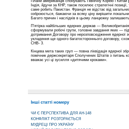
Плани американців спонукають Північну Корею і Китай 
Індія, йдучи за КНР, також посилює стратегічні позиції, 
саме робить Пакистан. Франція не відстає від загальни
озброюється, бажаючи за всяку ціну вирішити локальни
Багато причин і наслідків в цьому ланцюжку залишают
П’ятірка найбільших ядерних держав — Великобританія,
сформували робочі групи, головне завдання яких — під
дотримання Договору про нерозповсюдження ядерної зб
укладення ще одного багатостороннього договору, схож
СНВ- 3.
Кінцева мета таких груп — повна ліквідація ядерної зб
помічник держсекретаря Сполучених Штатів з питань к
вважає усі ці зусилля «дитячими кроками».
Інші статті номеру
ЧИ Є ПЕРСПЕКТИВА ДЛЯ АН-148
КОНФЛІКТ РОЗГОРАЄТЬСЯ
МУДРЕЦІ ПРО УКРАЇНУ