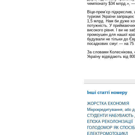
чемпіонату $34 млрд.», —
Віце-прем’єр підкреслив,
туризмі України запрацює
1,5 млрд. Нам би дуже хо
потужність. У приймаючих 
високого рівня. І ви не 
промоушен для нашої краї
будували не тільки до Євр
посадкових смуг — на 75 
За словами Колеснікова, 
Україну відвідають від 800
Інші статті номеру
ЖОРСТКА ЕКОНОМІЯ
Мікрокредитування, або д
СТУДЕНТИ НАБУВАЮТЬ 
ЕПОХА РЕКОЛОНІЗАЦІЇ
ГОЛОДОМОР ЯК СПОСІ
ЕЛЕКТРОМОТОЦИКЛ