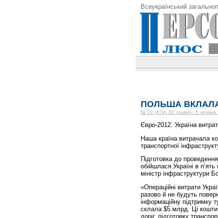
Всеукраїнський загальноп
ПОЛЬША ВКЛАЛА
№ 22 (479) 30 травня - 5 червня
Євро-2012: Україна витра
Наша країна витрачала кош
транспортної інфраструкт
Підготовка до проведення
обійшлася Україні в п’ять
міністр інфраструктури Бо
«Операційні витрати Укра
разово й не будуть повер
інформаційну підтримку ту
склала $5 млрд. Ці кошти
доріг, підготовку транспо