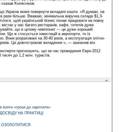
 сказав Колесніков.
 що Україна може повернути вкладені кошти. «Я думаю, на
 в рази більше. Вважаю, мінімальна виручка складе $1,3-
тілося, щоб український бізнес почав працювати на повну
містах у нас багато ресторанів, кафе, готелів дуже
забувайте, що в цілому чемпіонат — це дуже хороший
ни. Що ж стосується інвестицій в аеропорти, то їх
о. Вони розраховані на 30-40 років, а експлуатація злітно-
років. Це довгострокові вкладення », — зазначив він.
експерти прогнозують, що за час проведення Євро-2012
 тисяч до 1,2 млн. туристів.
е взяти «гроші до зарплати»
ДОСВІДУ НА ПРАКТИЦІ
Б ОЗОЛОТИТИСЯ