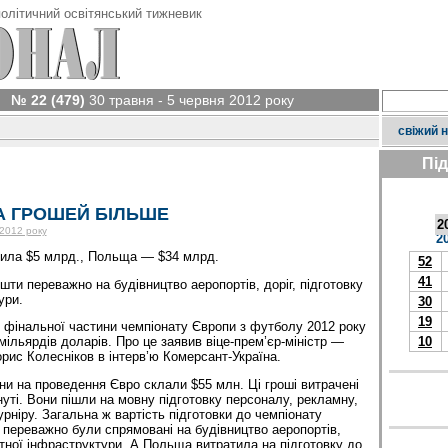
олітичний освітянський тижневик
№ 22 (479)
30 травня - 5 червня 2012 року
свіжий 
Пі
 ГРОШЕЙ БІЛЬШЕ
2
 2012 року
2
тила $5 млрд., Польща — $34 млрд.
52
41
ти переважно на будівництво аеропортів, доріг, підготовку
ури.
30
19
 фінальної частини чемпіонату Європи з футболу 2012 року
10
 мільярдів доларів. Про це заявив віце-прем’єр-міністр —
рис Колесніков в інтерв’ю Комерсант-Україна.
їни на проведення Євро склали $55 млн. Ці гроші витрачені
нуті. Вони пішли на мовну підготовку персоналу, рекламну,
рніру. Загальна ж вартість підготовки до чемпіонату
 переважно були спрямовані на будівництво аеропортів,
ртної інфраструктури. А Польща витратила на підготовку до