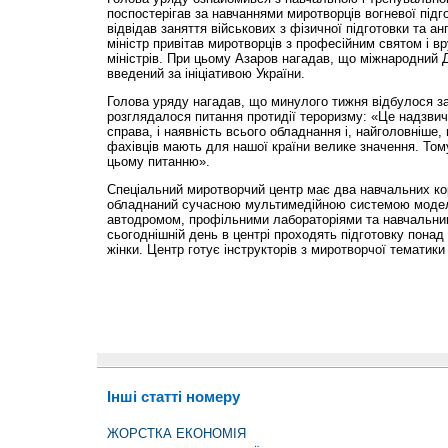
поспостерігав за навчаннями миротворців вогневої підго
відвідав заняття військових з фізичної підготовки та ан
міністр привітав миротворців з професійним святом і в
міністрів. При цьому Азаров нагадав, що міжнародний
введений за ініціативою України.
Голова уряду нагадав, що минулого тижня відбулося з
розглядалося питання протидії тероризму: «Це надзви
справа, і наявність всього обладнання і, найголовніше, 
фахівців мають для нашої країни велике значення. Том
цьому питанню».
Спеціальний миротворчий центр має два навчальних кор
обладнаний сучасною мультимедійною системою модел
автодромом, профільними лабораторіями та навчальни
сьогоднішній день в центрі проходять підготовку понад 
жінки. Центр готує інструкторів з миротворчої тематик
Інші статті номеру
ЖОРСТКА ЕКОНОМІЯ