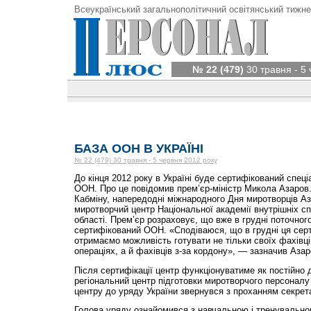
Всеукраїнський загальнополітичний освітянський тижне
№ 22 (479)
30 травня - 5
БАЗА ООН В УКРАЇНІ
№ 22 (479) 30 травня - 5 червня 2012 року
До кінця 2012 року в Україні буде сертифікований спец
ООН. Про це повідомив прем’єр-міністр Микола Азаров
Кабміну, напередодні міжнародного Дня миротворців Аз
миротворчий центр Національної академії внутрішніх сп
області. Прем’єр розраховує, що вже в грудні поточног
сертифікований ООН. «Сподіваюся, що в грудні ця серт
отримаємо можливість готувати не тільки своїх фахівці
операціях, а й фахівців з-за кордону», — зазначив Азар
Після сертифікації центр функціонуватиме як постійно
регіональний центр підготовки миротворчого персоналу
центру до уряду України звернувся з проханням секрет
Голова уряду ознайомився з навчальною і тренувально