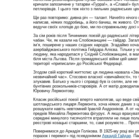
кричали запозичене у татарви «Гурра!», а «Слава!» бу
петлюрівців. І цього теж ніхто з пильних радянських цен
Ще раз повторимо: дивна річ — талант. Начебто нічого 
написав, ніяких подробиць, а його бачиш, як живого. От 
ведучи своїх хлопців до бою, ми по-справжньому досі 
За сім років після Тичининих поезій до радянської літе
чабан. Чи, як казали на Слобожанщині — гайдар. Загал
ім’я, поширене у наших східних народів. Згадаймо хоча
азербайджанського політика Гейдара Алієва. Тільки у 
людину, яка народилася у Східній Слобожанщині, в ма
біля міста Льгова. Після громадянської війни цей шмат 
території «приписали» до Російської Федерації.
Згодом свій короткий життєпис ця людина назвала «Зви
незвичайний час». Стосовно власної «звичайності», то 
злукавив. Батько у нього і справді був із селян, але не
бунтівних розкольників-старовірів. А от матір доводи
Юровичу Лермонтову.
Класик російської поезії вперто наполягав, що веде сві
шотландського лицаря Лермонта, хоча ніяких даних з ц
розшукати навіть невтомний Іраклій Андроніков. А от 
предків Михайла Лермонтова фігурує. А якщо врахувати
середині минулого тисячоліття втрапляли не лише польс
реєстрові козацькі старшини, то, самі розумієте... Прот
Повернемося до Аркадія Голікова. В 1925-му році він у
поразок і перемог» під псевдонімом
Аркадій Гайдар
. Па