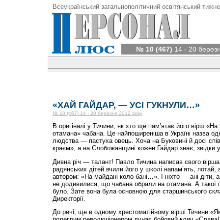
Всеукраїнський загальнополітичний освітянський тижне
№ 10 (467)
14 - 20 берез
«ХАЙ ГАЙДАР, — УСІ ГУКНУЛИ…»
№ 10 (467) 14 - 20 березня 2012 року
В оригіналі у Тичини, як хто ще пам’ятає його вірш «На
отамана» чабана. Це найпоширеніша в Україні назва од
людства — пастуха овець. Хоча на Буковині й досі спі
краєм», а на Слобожанщині кожен Гайдар знає, звідки у
Дивна річ — талант! Павло Тичина написав свого вірша 
радянських дітей вчили його у школі напам’ять, потай, 
автором: «На майдані коло бані…». І ніхто — ані діти, а
не додивилися, що чабана обрали на отамана. А такої 
було. Зате вона була основною для старшинського скла
Директорії.
До речі, ще в одному хрестоматійному вірші Тичини «Як
полеглим революціонером лунає бойовий клич «Слава! 