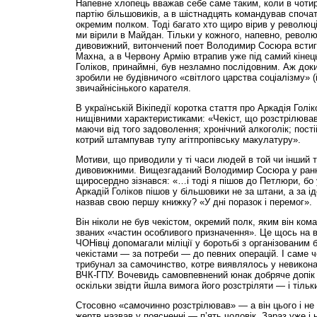
Напевне хлопець вважав себе саме таким, коли в чотир
партію більшовиків, а в шістнадцять командував спочат
окремим полком. Тоді багато хто щиро вірив у революці
ми вірили в Майдан. Тільки у кожного, напевно, револ
дивовижний, витончений поет Володимир Сосюра встиг п
Махна, а в Червону Армію втрапив уже під самий кінец
Голіков, принаймні, був незламно послідовним. Аж доки
зробили не будівничого «світлого царства соціалізму» (
звичайнісінького карателя.
В українській Вікіпедії коротка стаття про Аркадія Гол
нищівними характеристиками: «Чекіст, що розстрілював
маючи від того задоволення; хронічний алкоголік; пості
котрий штампував тупу агітпропівську макулатуру».
Мотиви, що приводили у ті часи людей в той чи інший т
дивовижними. Вищезгаданий Володимир Сосюра у ранні
щиросердно зізнався: «…і тоді я пішов до Петлюри, бо 
Аркадій Голіков пішов у більшовики не за штани, а за і
назвав свою першу книжку? «У дні поразок і перемог».
Він ніколи не був чекістом, окремий полк, яким він ком
званих «частин особливого призначення». Це щось на вз
ЧОНівці допомагали міліції у боротьбі з організованим
чекістами — за потреби — до певних операцій. І саме че
трибунал за самочинство, котре виявлялось у невикона
ВЧК-ГПУ. Вочевидь самовпевнений юнак добряче допік «
оскільки звідти йшла вимога його розстріляти — і тільк
Стосовно «самочинно розстрілював» — а він цього і не 
жертв назвав у поясненні — п’ять чоловік. Зараз уже і 