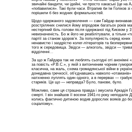
звичайні бандити, чи ідейні, чи просто хакаські (це на 
«побавилися». Такі були часи. Втрапив би їм Голіков з
порішили б без жодних формальностей.
Щодо одержаного задоволення — сам Гайдар визнавав, і
розстріляних снилися йому впродовж багатьох років ма
нестерпний біль голови після одержаної під Києвом у 19
невизначеність. Бо ж його не реабілітували, а тільки «т
партії за станом здоров’я. За популярність серед юни
ненавистю і заздрістю колег-літераторів та безперервн
того ж середовища. Звідси — алкоголь, звідси — трива
відділенні…
За що ж Гайдара так не люблять сьогодні оті анонімні 
за повість «Р.В.С.», у якій з витонченим чорним гумор
класична, на жаль, схема громадянської війни в українс
донедавна гречкосії, об’єднавшись навколо «отаманів»
натхненно луплять один одного, а в перервах — грабую
стариків. Це що — неправда? Було, панове, було.
Можливо, саме ця страшна правда і змусила Аркадія Г
смерті. І він знайшов її восени 1941-го року неподалік Д
колись фактично дитиною водив дорослих вояків до бо
соціалізму».