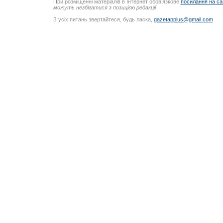
При розміщенні матеріалів в Інтернет обов’язкове
посилання на са
можуть незбігатися з позицією редакції
З усіх питань звертайтеся, будь ласка,
gazetapplus@gmail.com