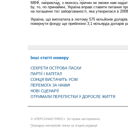
МВФ, наприклад, з якихось причин не зможе нам надати
by, то, по принаймні, Україна вправі ставити питання п
на погашенні тієї заборгованості, яка утворилася в 200
Україна, що виплатила в лютому 575 мільйонів доларів,
повернути фонду ще приблизно 3,1 мільярда доларів ра
Інші статті номеру
СЕКРЕТИ ОСТРОВА ПАСХИ
ПАРТІЇ І КАПІТАЛ
СОНЦЯ ВИСТАЧИТЬ УСІМ
ПЕРЕМОГА ЗА НАМИ!
НОВІ СЦЕНАРІЇ
ОТРИМАЛИ ПЕРЕПУСТКИ У ДОРОСЛЕ ЖИТТЯ
© «ПЕРСОНАЛ ПЛЮС». Усі права застережено.
Передрук матеріалів тільки за згодою редакції.