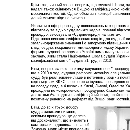
Крім того, чинний закон говорить, що слухачі Школи, зд
надалі також оцінюються Вищою кваліфікаційною комісі
моральних якостей. Однак об'єктивні критерії виявленн
даний момент ніде не виписані.
Які зміни в сфері розподілу повноважень між органами,
підготовку та відбір суддівських кадрів, повинні відбу
процедур, з'ясовувала «Судово-юридична газета».
Підготовка висококваліфікованих кадрів для судової с
загальнодержавне значення і є запорукою підвищення 
і, відповідно, покращення міжнародного іміджу України.
форматі судової реформи в Україні вимагала установи
закладу, яким стала Національна школа суддів України
кваліфікаційної комісії суддів 21 грудня 2010.
Втім, вперше за всю практику існування нової процеду
ще в 2010 в ході судової реформи механізм спеціальної
судді був реалізований лише в поточному році - з поча
керівництвом ВККС вперше організувала проведення сп
на посаду судді в 4 вузах - в Києві, Львові, Одесі та Х
проходили по «скороченою» процедурою: бажаючим над
достатньо було здати кваліфікаційний іспит, пройти спі
позитивну рецензію на реферат від Вищої ради юстиції
Втім, до всіх трьох добору
суддів виникали питання,
оскільки процедура ще далека
від досконалості, що визнають і
самі органи, відповідальні за неї.
Зокрема, мали місце прецеденти,