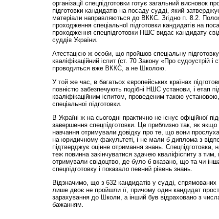
організації спецпідготовки готує загальний висновок п
підготовки кандидатів на посаду судді, який затверджу
матеріали направляються до ВККС. Згідно п. 8.2. Поло
проходження спеціальної підготовки кандидатів на поса
проходження спецпідготовки НШС видає кандидату сві
суддів України.
Атестацією ж особи, що пройшов спеціальну підготовку
кваліфікаційний іспит (ст. 70 Закону «Про судоустрій і с
проводиться вже ВККС, а не Школою.
У той же час, в багатьох європейських країнах підготов
повністю забезпечують подібні НШС установи, і етап пі
кваліфікаційним іспитом, проведеним такою установою, 
спеціальної підготовки.
В Україні ж на сьогодні практично не існує офіційної пі
завершення спецпідготовки. Це приблизно так, як якщо 
навчання отримували довідку про те, що вони прослуха
на юридичному факультеті, і не мали б диплома з відп
підтверджує оцінне отримання знань. Спецпідготовка, н
теж повинна закінчуватися здачею кваліфіспиту з тим,
отримували свідоцтво, де було б вказано, що та чи ін
спецпідготовку і показало певний рівень знань.
Відзначимо, що з 632 кандидатів у судді, спрямованих
лише двоє не пройшли її, причому один кандидат прост
зарахування до Школи, а інший був відраховано з числ
бажанням.