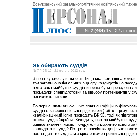
Всеукраїнський загальнополітичний освітянський тижне
№ 7 (464)
15 - 22 лютого 
Як обирають суддів
№ 7 (464) 15 - 22 лютого 2012 року
З початку своєї діяльності Вища кваліфікаційна комісі
три загальнонаціональних відбору кандидатів на посад
підготовка майбутніх суддів вперше була проведена ли
процедури спецпідготовки та відбору претендентів у су
виникають питання.
По-перше, яким чином і ким повинен офіційно фіксувати
судді по завершенню спецпідготовки (тобто її результа
кваліфікаційний іспит проводить ВККС, тоді як підгото
школа суддів України. Виходить, навчає майбутніх судді
оцінює знання - інший. По-друге, чи можливо всього за 
кандидата в судді? По-третє, наскільки доцільно полож
претендент в суддівське крісло може пройти спецпідго