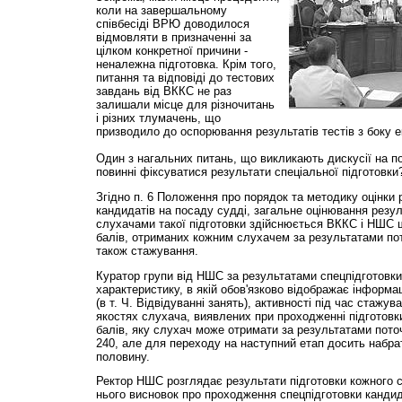
коли на завершальному
співбесіді ВРЮ доводилося
відмовляти в призначенні за
цілком конкретної причини -
неналежна підготовка. Крім того,
питання та відповіді до тестових
завдань від ВККС не раз
залишали місце для різночитань
і різних тлумачень, що
призводило до оспорювання результатів тестів з боку 
Один з нагальних питань, що викликають дискусії на по
повинні фіксуватися результати спеціальної підготовки
Згідно п. 6 Положення про порядок та методику оцінки 
кандидатів на посаду судді, загальне оцінювання резу
слухачами такої підготовки здійснюється ВККС і НШС
балів, отриманих кожним слухачем за результатами пот
також стажування.
Куратор групи від НШС за результатами спецпідготовки
характеристику, в якій обов'язково відображає інформа
(в т. Ч. Відвідуванні занять), активності під час стажу
якостях слухача, виявлених при проходженні підготовк
балів, яку слухач може отримати за результатами пото
240, але для переходу на наступний етап досить набрат
половину.
Ректор НШС розглядає результати підготовки кожного 
нього висновок про проходження спецпідготовки кандид