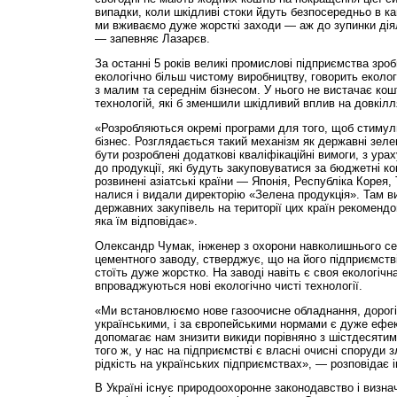
випадки, коли шкідливі стоки йдуть безпосередньо в ка
ми вживаємо дуже жорсткі заходи — аж до зупинки діял
— запевняє Лазарєв.
За останні 5 років великі промислові підприємства зро
екологічно більш чистому виробництву, говорить еколо
з малим та середнім бізнесом. У нього не вистачає ко
технологій, які б зменшили шкідливий вплив на довкілл
«Розробляються окремі програми для того, щоб стимулю
бізнес. Розглядається такий механізм як державні зеле
бути розроблені додаткові кваліфікаційні вимоги, з ур
до продукції, які будуть закуповуватися за бюджетні к
розвинені азіатські країни — Японія, Республіка Корея, 
налися і видали директорію «Зелена продукція». Там виз
державних закупівель на території цих країн рекоменд
яка їм відповідає».
Олександр Чумак, інженер з охорони навколишнього с
цементного заводу, стверджує, що на його підприємств
стоїть дуже жорстко. На заводі навіть є своя екологічна
впроваджуються нові екологічно чисті технології.
«Ми встановлюємо нове газоочисне обладнання, дорогі ф
українськими, і за європейськими нормами є дуже ефе
допомагає нам знизити викиди порівняно з шістдесятими
того ж, у нас на під­приємстві є власні очисні споруди 
рідкість на українських підприємствах», — розповідає 
В Україні існує природоохоронне законодавство і визна