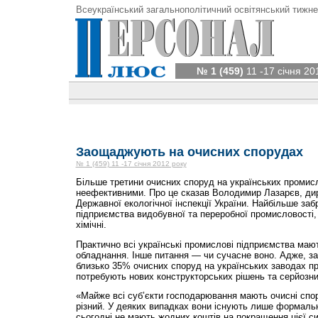
Всеукраїнський загальнополітичний освітянський тижне
№ 1 (459)
11 -17 січня 20
Заощаджують на очисних спорудах
№ 1 (459) 11 -17 січня 2012 року
Більше третини очисних споруд на українських промис
неефективними. Про це сказав Володимир Лазарєв, ди
Державної екологічної інспекції України. Найбільше за
підприємства видобувної та переробної промисловості, 
хімічні.
Практично всі українські промислові підприємства маю
обладнання. Інше питання — чи сучасне воно. Адже, з
близько 35% очисних споруд на українських заводах п
потребують нових конструкторських рішень та серйозних
«Майже всі суб’єкти господарювання мають очисні спо
різний. У деяких випадках вони існують лише формальн
сьогодні не мають жодних коштів на покращення цієї си