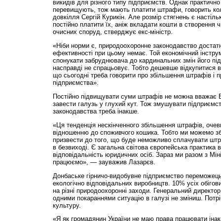
викидів для різного типу підприємств. Однак практично 
перевищують, тож мають платити штрафи, говорить кол
довкілля Сергій Курикін. Але розмір стягнень є настіл
постійно платити їх, аніж вкладати кошти в створення ч
очисних споруд, стверджує екс-міністр.
«Ніби норми є, природоохоронне законодавство достат
ефективності при цьому немає. Той економічний інстру
спонукати забруднювача до кардинальних змін його під
насправді не спрацьовує. Тобто дешевше відкупитися в
що сьогодні треба говорити про збільшення штрафів і пр
підприємства».
Постійно підвищувати суми штрафів не можна вважає
завести галузь у глухий кут. Тож змушувати під­приєм
законодавства треба інакше.
«Ця тенденція нескінченного збільшення штрафів, очев
відношенню до споживчого кошика. Тобто ми можемо з
призвести до того, що буде неможливо сплачувати штр
в безвиході. Є загальна світова європейська практика в
відповідальність юридичних осіб. Зараз ми разом з Мін
працюємо», — зауважив Лазарєв.
Донбаське гірничо-видобувне підприємство переможець
екологічно відповідальних виробництв. 10% усіх обігов
на різні природоохоронні заходи. Генеральний директо
одними покараннями ситуацію в галузі не зміниш. Потр
культуру.
«Я як громадянин України не маю права працювати іна