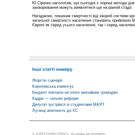
Ю.Сіренко наголосив, що сьогодні є хороші методи діаг
захворювання можуть виявлятися ще на ранній стадії.
Нагадаємо, показник смертності від хвороб системи кров
загальної смертності населення становить приблизно 6
Європі як серед усього населення, так і серед населенн
Інші статті номеру
Жорсткі сценарії
Королевська коментує
Бюджет поклали на плечі звичайних громадян
Кадри — гальмо реформ
Депутат зустрівся зі студентами МАУП
Луганці апелюють до ЄС
© «ПЕРСОНАЛ ПЛЮС». Усі права застережено.