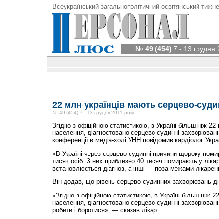
Всеукраїнський загальнополітичний освітянський тижне
№ 49 (454)
7 - 13 грудня 
22 млн українців мають серцево-суд
№ 49 (454) 7 - 13 грудня 2011 року
Згідно з офіційною статистикою, в Україні більш ніж 22 
населення, діагностовано серцево-судинні захворювання
конференції в медіа-холі УНН повідомив кардіолог Укра
«В Україні через серцево-судинні причини щороку поми
тисяч осіб. З них приблизно 40 тисяч помирають у ліка
встановлюється діагноз, а інші — поза межами лікарень
Він додав, що рівень серцево-судинних захворювань ді
«Згідно з офіційною статистикою, в Україні більш ніж 22
населення, діагностовано серцево-судинні захворюванн
робити і боротися», — сказав лікар.