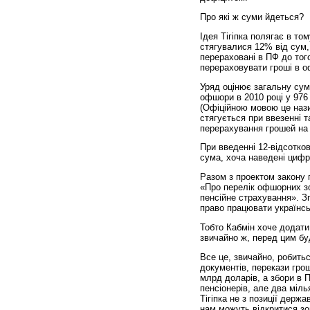
Про які ж суми йдеться?
Ідея Тігіпка полягає в то
стягувалися 12% від сум,
перераховані в ПФ до того
перераховувати гроші в о
Уряд оцінює загальну суму
офшори в 2010 році у 976
(Офіційною мовою це назив
стягується при ввезенні та
перерахування грошей на 
При введенні 12-відсотко
сума, хоча наведені цифр
Разом з проектом закону п
«Про перелік офшорних зо
пенсійне страхування». З
право працювати українськ
Тобто Кабмін хоче додати
звичайно ж, перед цим бу
Все це, звичайно, робить
документів, перекази гро
млрд доларів, а збори в 
пенсіонерів, але два міль
Тігіпка не з позиції держа
нам можуть відкритися зо