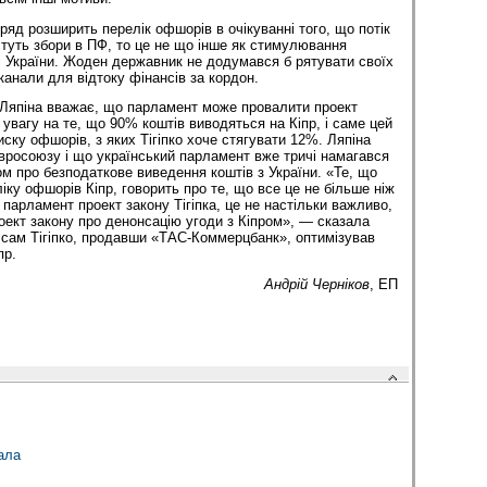
ряд розширить перелік офшорів в очікуванні того, що потік
стуть збори в ПФ, то це не що інше як стимулювання
 України. Жоден державник не додумався б рятувати своїх
канали для відтоку фінансів за кордон.
 Ляпіна вважає, що парламент може провалити проект
увагу на те, що 90% коштів виводяться на Кіпр, і саме цей
ску офшорів, з яких Тігіпко хоче стягувати 12%. Ляпіна
вросоюзу і що український парламент вже тричі намагався
ом про безподаткове виведення коштів з України. «Те, що
ку офшорів Кіпр, говорить про те, що все це не більше ніж
парламент проект закону Тігіпка, це не настільки важливо,
роект закону про денонсацію угоди з Кіпром», — сказала
 сам Тігіпко, продавши «ТАС-Коммерцбанк», оптимізував
пр.
Андрій Черніков
, ЕП
ала