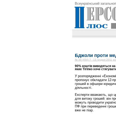
Всеукраїнський загальноп
Бджоли проти ме
№ 49 (454) 7 - 13 грудня 2011 ро
90% коштів виводяться на 
яких Тігіпко хоче стягуват
У розпорядженні «Економі
пропонує обкладати 12-п
грошей в офшори юридичн
діяльності.
Експерти вважають, що це
для витоку грошей: він п
можуть проводити українсь
ПФ при переведенні гроше
вже не піар.