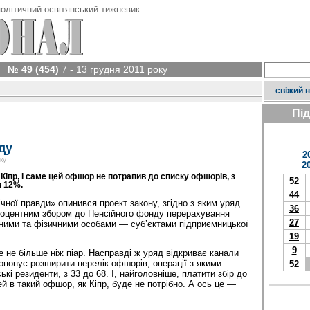
олітичний освітянський тижневик
№ 49 (454)
7 - 13 грудня 2011 року
свіжий 
Пі
ду
2
ку
2
Кіпр, і саме цей офшор не потрапив до списку офшорів, з
52
и 12%.
44
чної правди» опинився проект закону, згідно з яким уряд
36
роцентним збором до Пенсійного фонду перерахування
27
ими та фізичними особами — суб’єктами підприємницької
19
9
 не більше ніж піар. Насправді ж уряд відкриває канали
ропонує розширити перелік офшорів, операції з якими
52
кі резиденти, з 33 до 68. І, найголовніше, платити збір до
й в такий офшор, як Кіпр, буде не потрібно. А ось це —