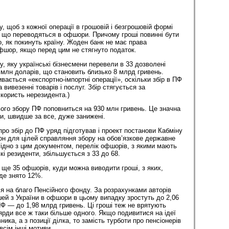
му, щоб з кожної операції в грошовій і безгрошовій формі
 що переводяться в офшори. Причому гроші повинні бути
, як покинуть країну. Жоден банк не має права
фшор, якщо перед цим не стягнуто податок.
, яку українські бізнесмени перевели в 33 дозволені
 млн доларів, що становить близько 8 млрд гривень.
ається «експортно-імпортні операції», оскільки збір в ПФ
 вивезенні товарів і послуг. Збір стягується за
користь нерезидента.)
вого збору ПФ поповниться на 930 млн гривень. Це значна
и, швидше за все, дуже занижені.
ро збір до ПФ уряд підготував і проект постанови Кабміну
н для цілей справляння збору на обов’язкове державне
гідно з цим документом, перелік офшорів, з якими мають
і резиденти, збільшується з 33 до 68.
 ще 35 офшорів, куди можна виводити гроші, з яких,
де знято 12%.
ся на благо Пенсійного фонду. За розрахунками авторів
шей з України в офшори в цьому випадку зростуть до 2,06
ПФ — до 1,98 млрд гривень. Ці гроші теж не врятують
ярди все ж таки більше одного. Якщо подивитися на ідеї
вника, а з позиції ділка, то замість турботи про пенсіонерів
всім інші мотиви.