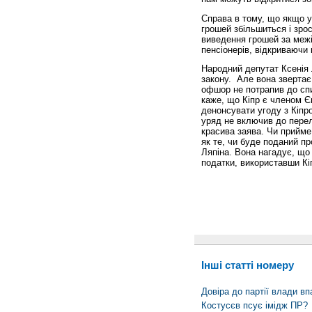
Справа в тому, що якщо у
грошей збільшиться і зро
виведення грошей за межі
пенсіонерів, відкриваючи 
Народний депутат Ксенія
закону. Але вона звертає 
офшор не потрапив до спи
каже, що Кіпр є членом Є
денонсувати угоду з Кіпр
уряд не включив до перелі
красива заява. Чи прийме 
як те, чи буде поданий п
Ляпіна. Вона нагадує, що
податки, використавши Кі
Інші статті номеру
Довіра до партії влади вп
Костусєв псує імідж ПР?