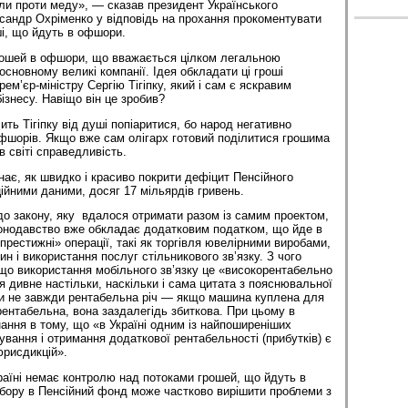
ли проти меду», — сказав президент Українського
сандр Охріменко у відповідь на прохання прокоментувати
і, що йдуть в офшори.
рошей в офшори, що вважається цілком легальною
сновному великі компанії. Ідея обкладати ці гроші
е­м’єр-міністру Сергію Тігіпку, який і сам є яскравим
ізнесу. Навіщо він це зробив?
ть Тігіпку від душі попіаритися, бо народ негативно
 офшорів. Якщо вже сам олігарх готовий поділитися грошима
в світі справедливість.
нає, як швидко і красиво покрити дефіцит Пенсійного
ційними даними, досяг 17 мільярдів гривень.
до закону, яку вдалося отримати разом із самим проектом,
конодавство вже обкладає додатковим податком, що йде в
престижні» операції, такі як торгівля ювелірними виробами,
н і використання послуг стільникового зв’язку. З чого
що використання мобільного зв’язку це «високорентабельно
я дивне настільки, наскільки і сама цитата з пояснювальної
ни не завжди рентабельна річ — якщо машина куплена для
ерентабельна, вона заздалегідь збиткова. При цьому в
нання в тому, що «в Україні одним із найпоширеніших
вання і отримання додаткової рентабельності (прибутків) є
рисдикцій».
раїні немає контролю над потоками грошей, що йдуть в
бору в Пенсійний фонд може частково вирішити проблеми з