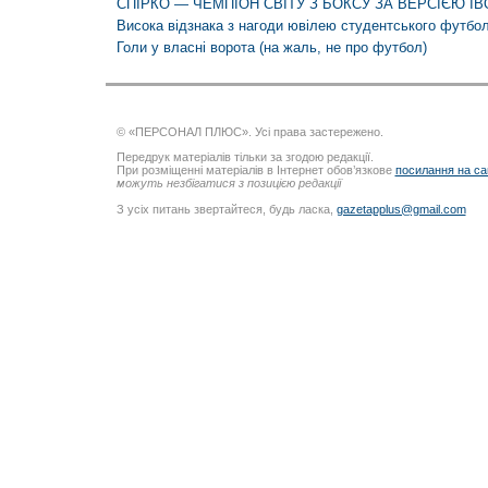
СПІРКО — ЧЕМПІОН СВІТУ З БОКСУ ЗА ВЕРСІЄЮ І
Висока відзнака з нагоди ювілею студентського футбо
Голи у власні ворота (на жаль, не про футбол)
© «ПЕРСОНАЛ ПЛЮС». Усі права застережено.
Передрук матеріалів тільки за згодою редакції.
При розміщенні матеріалів в Інтернет обов’язкове
посилання на са
можуть незбігатися з позицією редакції
З усіх питань звертайтеся, будь ласка,
gazetapplus@gmail.com