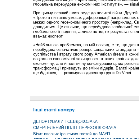
глобальна перебудова економічних інститутів», — відмі
При цьому перший шлях веде до великої війни. Другий 
«Проте в нинішніх умовах диференціації національних е
межах одного геоекономічного простору (наприклад, Єв
доводиться. Це означає, що перебудова глобальної еко
глобального її падіння, а лише потім, як результат сп
вважає експерт.
«Найбільшою проблемою, на мій погляд, є те, що для в
перебудова означатиме реверс соціальних стандартів 
суспільства і втрату свого роду American dream в кожні
соціально-економічної захищеності в таких країнах док
економічну, але й політичну конфігурацію цілих регіонів
трансформації приведуть до зміни лідерів. Багаті країни
ще бідніше», — резюмував директор групи Da Vinci.
Інші статті номеру
ДЕПОРТУВАЛИ ПСЕВДОКОЗАКА
СМЕРТЕЛЬНИЙ ПОЛІТ ПЕРЕХОПЛЮВАЧА
Візит високих іранських гостей до МАУП