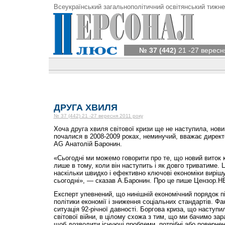
Всеукраїнський загальнополітичний освітянський тижне
№ 37 (442)
21 -27 вересн
ДРУГА ХВИЛЯ
№ 37 (442) 21 -27 вересня 2011 року
Хоча друга хвиля світової кризи ще не наступила, нов
почалися в 2008-2009 роках, неминучий, вважає директо
AG Анатолій Баронин.
«Сьогодні ми можемо говорити про те, що новий виток 
лише в тому, коли він наступить і як довго триватиме. 
наскільки швидко і ефективно ключові економіки виріш
сьогодні», — сказав А.Баронин. Про це пише Цензор.Н
Експерт упевнений, що нинішній економічний порядок пі
політики економії і зниження соціальних стандартів. Ф
ситуація 92-річної давності. Боргова криза, що наступ
світової війни, в цілому схожа з тим, що ми бачимо зар
щоб дозволити існуючі проблеми, потрібні або повернен