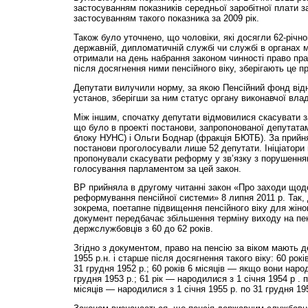
застосуванням показників середньої заробітної плати за
застосуванням такого показника за 2009 рік.
Також було уточнено, що чоловіки, які досягли 62-річног
державній, дипломатичній службі чи службі в органах 
отримали на день набрання законом чинності право пр
після досягнення ними пенсійного віку, зберігають це п
Депутати вилучили норму, за якою Пенсійний фонд від
установ, зберігши за ним статус органу виконавчої влад
Між іншим, спочатку депутати відмовилися скасувати з
що було в проекті постанови, запропонованої депутата
блоку НУНС) і Ольги Боднар (фракція БЮТБ). За прийня
постанови проголосували лише 52 депутати. Ініціатори
пропонували скасувати реформу у зв’язку з порушення
голосування парламентом за цей закон.
ВР прийняла в другому читанні закон «Про заходи щод
реформування пенсійної системи» 8 липня 2011 р. Так,
зокрема, поетапне підвищення пенсійного віку для жінок 
документ передбачає збільшення терміну виходу на пен
держслужбовців з 60 до 62 років.
Згідно з документом, право на пенсію за віком мають 
1955 р.н. і старше після досягнення такого віку: 60 ро
31 грудня 1952 р.; 60 років 6 місяців — якщо вони наро
грудня 1953 р.; 61 рік — народилися з 1 січня 1954 р . п
місяців — народилися з 1 січня 1955 р. по 31 грудня 19