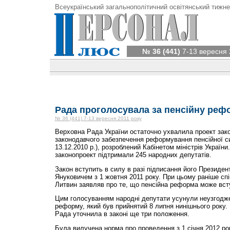
Всеукраїнський загальнополітичний освітянський тижне
№ 36 (441)
7-13 вересня 
Рада проголосувала за пенсійну реф
№ 36 (441) 7-13 вересня 2011 року
Верховна Рада України остаточно ухвалила проект зак
законодавчого забезпечення реформування пенсійної с
13.12.2010 р.), розроблений Кабінетом міністрів України.
законопроект підтримали 245 народних депутатів.
Закон вступить в силу в разі підписання його Президен
Януковичем з 1 жовтня 2011 року. При цьому раніше с
Литвин заявляв про те, що пенсійна реформа може всту
Цим голосуванням народні депутати усунули неузгоджен
реформу, який був прийнятий 8 липня нинішнього року. 
Рада уточнила в законі ще три положення.
Була вилучена норма про проведення з 1 січня 2012 рок