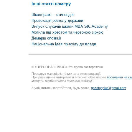
Інші статті номеру
Школярам — стипендію
Провокація розколу держави
Випуск слухачів школи МВА SIC Academy
Могила під хрестом та червоною зіркою
Демарш опозиції
Національна ідея приходу до влади
© «ПЕРСОНАЛ ПЛЮС». Усі права застережено.
Передрук матеріалів тільки за згодою редакції.
При розміщенні матеріалів в Інтернет обов’язкове
посилання на са
можуть незбігатися з позицією редакції
З усіх питань звертайтеся, будь ласка,
gazetapplus@gmail.com