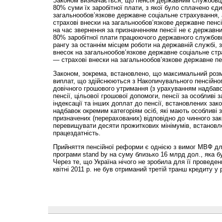
Законом визначається, що пенсія державним службовця
80% суми їх заробітної плати, з якої було сплачено єд
загальнообов’язкове державне соціальне страхування, а
страхові внески на загальнообов’язкове державне пенсі
на час звернення за призначенням пенсії не є державн
80% заробітної плати працюючого державного службовц
рангу за останнім місцем роботи на державній службі, 
внесок на загальнообов’язкове державне соціальне стра
— страхові внески на загальнообов’язкове державне пе
Законом, зокрема, встановлено, що максимальний розмір
виплат, що здійснюються з Накопичувального пенсійно
довічного грошового утримання (з урахуванням надбаво
пенсії, цільової грошової допомоги, пенсії за особливі 
індексації та інших доплат до пенсії, встановлених за
надбавок окремим категоріям осіб, які мають особливі 
призначених (перерахованих) відповідно до чинного за
перевищувати десяти прожиткових мінімумів, встановле
працездатність.
Прийняття пенсійної реформи є однією з вимог МВФ дл
програми stand by на суму близько 16 млрд дол., яка 
Через те, що Україна нічого не зробила для її проведе
квітні 2011 р. не був отриманий третій транш кредиту у 