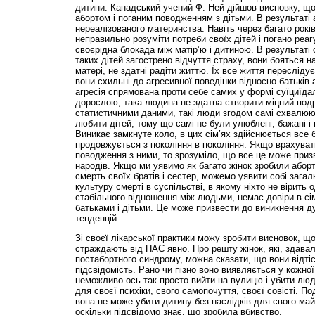
дитини. Канадський учений Ф. Ней дійшов висновку, що 
абортом і поганим поводженням з дітьми. В результаті 
нереалізованого материнства. Навіть через багато рокі
неправильно розуміти потреби своїх дітей і погано реагу
своєрідна блокада між матір’ю і дитиною. В результаті 
таких дітей загострено відчуття страху, вони бояться нав
матері, не здатні радіти життю. Їх все життя пересліду
вони схильні до агресивної поведінки відносно батьків а
агресія спрямована проти себе самих у формі суїциїд
дорослою, така людина не здатна створити міцний подру
статистичними даними, такі люди згодом самі схвалюют
любити дітей, тому що самі не були улюблені, бажані і 
Виникає замкнуте коло, в цих сім’ях здійснюється все бі
продовжується з покоління в покоління. Якщо врахувати
поводження з ними, то зрозуміло, що все це може приз
народів. Якщо ми уявимо як багато жінок зробили аборт
смерть своїх братів і сестер, можемо уявити собі зага
культуру смерті в суспільстві, в якому ніхто не вірить
стабільного відношення між людьми, немає довіри в сім
батьками і дітьми. Це може призвести до виникнення д
тенденцій.
Зі своєї лікарської практики можу зробити висновок, щ
страждають від ПАС явно. Про решту жінок, які, здавал
постабортного синдрому, можна сказати, що вони відті
підсвідомість. Рано чи пізно воно виявляється у кожної 
неможливо ось так просто вийти на вулицю і убити люд
для своєї психіки, свого самопочуття, своєї совісті. По
вона не може убити дитину без наслідків для свого май
оскільки підсвідомо знає, що зробила вбивство.