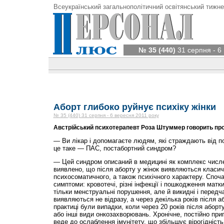
Всеукраїнський загальнополітичний освітянський тижне
№ 35 (440)
31 серпня - 6
Аборт глибоко руйнує психіку жінки
№ 35 (440) 31 серпня - 6 вересня 2011 року
Австрійський психотерапевт Роза Штуммер говорить про
— Ви лікар і допомагаєте людям, які страждають від 
це таке — ПАС, постабортний синдром?
— Цей синдром описаний в медицині як комплекс числ
виявлено, що після аборту у жінок виявляються класич
психосоматичного, а також психічного характеру. Споча
симптоми: кровотечі, різні інфекції і пошкодження матк
тільки менструальні порушення, але й викидні і передчас
виявляються не відразу, а через декілька років після аб
практиці були випадки, коли через 20 років після аборт
або інші види онкозахворювань. Хронічне, постійно при
веде до ослаблення імунітету, що збільшує вірогідність