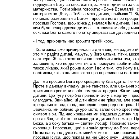
подякувати Богу за своє життя, за життя дитини і за с
материнства. Потім жінка говорить: «Боже Всеблагий, 
материнство. Дякую Тобі за мою дитину, приймаю її. Ві
починаю розмовляти з Богом і просити його про проще
просимо Господа, щоб жінка дізналася ім’я дитини. І н
ким була ненароджена дитина — хлопчиком або дівчинко
оскільки Бог із самого початку звертається до людини п
- І тоді приходить час зробити третій крок…
- Коли жінка вже примирилася з дитиною, ми радимо їй 
хто міг радіти дитині, мабуть, у його батька, тітки, мо
партнера. Жінка також повинна пробачити всім тим, хто
залишив її, хто не допоміг їй, хто примусив зробити аб
також лікарю, який робив аборт, і всім тим, хто йому в
політикам, які схвалили закон про переривання вагітності
Далі ми просимо Бога про хрещальну благодать. Не мо
Проте в даному випадку це не таїнство, але бажання х
християни хрестили своїх померлих предків. Жінки ви
дитини. Цю тугу потрібно принести Богу в жертву і пр
благодать. Звичайно, ці діти ніколи не грішили, але вон
хрещальною водою від наслідків первородного гріха. Пр
Звичайно, ми робимо це урочисто, запалюємо хрестиль
символ віри. Під час хрещення ми віддаємо дитину під
про любов, якої вже не може дати дитині його матір. П
Божа, а з боку батька — святий Йосиф. Просимо також 
охоронця і просимо, щоб він заніс дитину до Бога, пер
Потім наступає дуже важливий момент — ми просимо пр
просимо Ісуса, щоб поклав на неї Свою руку і цілком зц