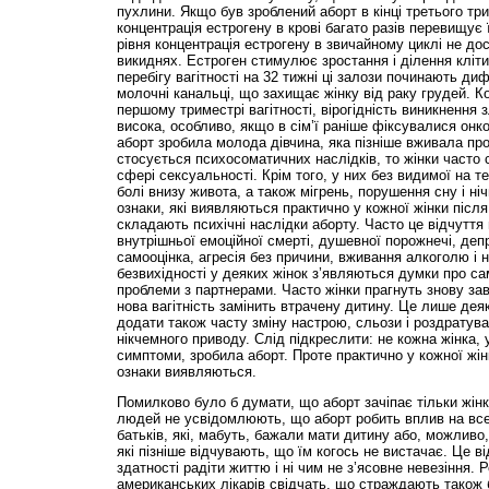
пухлини. Якщо був зроблений аборт в кінці третього три
концентрація естрогену в крові багато разів перевищує ї
рівня концентрація естрогену в звичайному циклі не дос
викиднях. Естроген стимулює зростання і ділення кліт
перебігу вагітності на 32 тижні ці залози починають д
молочні канальці, що захищає жінку від раку грудей. К
першому триместрі вагітності, віро­гідність виникнення
висока, особливо, якщо в сім’ї раніше фіксувалися он
аборт зробила молода дівчина, яка пізніше вживала про
стосується психосоматичних наслідків, то жінки часто
сфері сексуальності. Крім того, у них без видимої на 
болі внизу живота, а також мігрень, порушення сну і ні
ознаки, які виявляються практично у кожної жінки післ
складають психічні наслідки аборту. Часто це відчуття
внутрішньої емоційної смерті, душевної порожнечі, депр
самооцінка, агресія без причини, вживання алкоголю і н
безвихідності у деяких жінок з’являються думки про с
проблеми з партнерами. Часто жінки прагнуть знову зав
нова вагітність замінить втрачену дитину. Це лише деяк
додати також часту зміну настрою, сльози і роздратува
нікчемного приводу. Слід підкреслити: не кожна жінка, 
симптоми, зробила аборт. Проте практично у кожної жінк
ознаки виявляються.
Помилково було б думати, що аборт зачіпає тільки жінку
людей не усвідомлюють, що аборт робить вплив на все с
батьків, які, мабуть, бажали мати дитину або, можливо, 
які пізніше відчувають, що їм когось не вистачає. Це ві
здатності радіти життю і ні чим не з’ясовне невезіння.
американських ліка­рів свідчать, що страждають також 