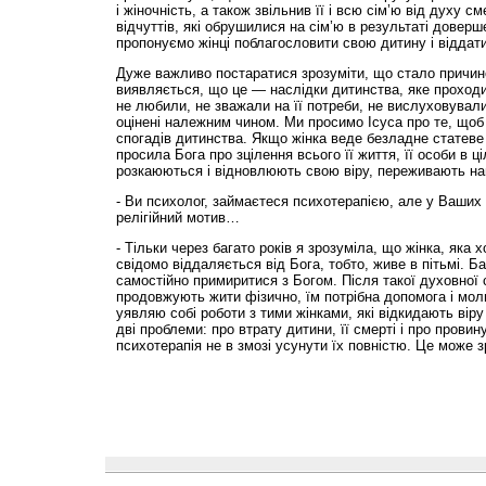
і жіночність, а також звільнив її і всю сім’ю від духу см
відчуттів, які обрушилися на сім’ю в результаті доверш
пропонуємо жінці поблагословити свою дитину і віддати
Дуже важливо постаратися зрозуміти, що стало причин
виявляється, що це — наслідки дитинства, яке проход
не любили, не зважали на її потреби, не вислуховували.
оцінені належним чином. Ми просимо Ісуса про те, щоб В
спогадів дитинства. Якщо жінка веде безладне статеве
просила Бога про зцілення всього її життя, її особи в ці
розкаюються і відновлюють свою віру, переживають на
- Ви психолог, займаєтеся психотерапією, але у Ваших
релігійний мотив…
- Тільки через багато років я зрозуміла, що жінка, яка 
свідомо віддаляється від Бога, тобто, живе в пітьмі. Ба
самостійно примиритися з Богом. Після такої духовної с
продовжують жити фізично, їм потрібна допомога і мол
уявляю собі роботи з тими жінками, які відкидають віру
дві проблеми: про втрату дитини, її смерті і про провин
психотерапія не в змозі усунути їх повністю. Це може 