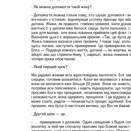
- Як можна допомогти такій жінці?
- Допомогти можна тільки тому, хто шукає допомоги і в
віч-на-віч з істиною, відкинувши усіляку брехню про аб
дитина. Жінки, як правило, глибоко уражені, коли дізн
вагітності у дитини вже билося серце, були пальчики, с
шок для матері, але вона повинна прийняти цей факт і 
Визнання цього є вирішальним кроком: «Так, це була ди
Жінка повинна визнати свою провину. І лише тоді, коли
щось погане, наступить примирення. Це примирення пов
Бога — Подавця кожного життя, дитини — як жертви, в
аборті або що сприяли йому. І, нарешті, жінка повинна п
чотири кроки обов’язкові.
- Який перший крок?
Ми радимо жінкам всіх віросповідань молитися, Бог за
серцем, готовим розкаятися. Коли ми молимося з жінка
вони не молилися вже більше 20 років. Вони не знають, 
потрібне все пояснювати, і навіть підказувати, що потр
просимо Бога про прощення, незалежно від віросповід
і розкаюється, вона одержить прощення. І це відразу ж 
може спати, радіти — починається процес зцілення. Бо
провини, яка була б настільки велика, що Він не бажав 
- Другий крок — це…
- …. примирення з дитиною. Один священик з Відня ск
молитву, в якій ми спочатку просимо про Божий захист
заступників, щоб вони молилися разом з нами. Пізніше