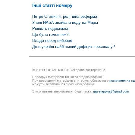
Інші статті номеру
Петро Столипін: релігійна реформа
Учені NАSА знайшли воду на Марсі
Рівність недосяжна
Що було головним?
Влада перед вибором
Де в україні найбільший дефіцит персоналу?
© «ПЕРСОНАЛ ПЛЮС». Усі права застережено.
Передрук матеріалів тільки за згодою редакції.
При розміщенні матеріалів в Інтернет обов’язкове
посилання на са
можуть незбігатися з позицією редакції
З усіх питань звертайтеся, будь ласка,
gazetapplus@gmail.com