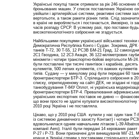
Українські покупці також отримали за рік 246 основних б
броньованих машин. У список поставлених Україною озбр
увійшли і артилерійські системи, реактивні системи залп
вертольоти, а також ракети різних типів. Слід зазначи
в країні не виробляється і постачається, ймовірно, із 
часів розпаду СРСР. В усякому разі, про поставки будь
високотехнологічного озброєння не згадується.
Найбільшими покупцями української військової техніки 
Демократична Республіка Конго і Судан. Зокрема, ДРК 
танків Т-72, 30 Т-55, 12 РСЗВ БМ-21 Град, 12 самохідн
2С1 Гвоздика, 12 2С3 Акація, 36 122-міліметрових гауби
міномети і чотири транспортно-бойові вертольоти Мі-24. 
були поставлені три тисячі гвинтівок і карабінів, десять 
кулеметів, 500 легких кулеметів, сто важких кулеметів 
типів. Судану — у минулому році були передані 60 танкі
бронетранспортери БТР-3. Стрілецького озброєння в 20
списку, оприлюдненому на сайті ДЕК, не згадані ні горд
танкобудування Т-84У Оплот, ні українська модернізаці
бронетранспортери БТР-4. Превалювання африканських
українських експортних поставок не дивно — фінансове
що вони просто не здатні купувати високотехнологічну те
2010 році Україна і не поставляла.
Цікаво, що у 2010 році США купили у нас один танк Т-
із системою динамічного захисту Контакт) і чотири РСЗ
вдовольнилася одним навчальним літаком L-39 Albatros
компанії Aero). Італії були передані 14 керованих ракет
Р-27 і Р-73. Вони призначені для винищувачів МіГ-21, Мі
краще в Україні справи з поставками стрілецького озб