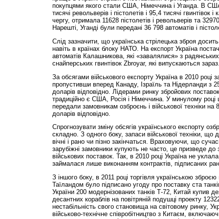
покупцями якого стали США, Німеччина і Уганда. В СШ
тисячі револьверів і пістолетів і 95,4 тисячі гвинтівок і
чергу, отримала 11628 пістолетів і револьверів та 32970 
Нарешті, Уганді були передані 36 798 автоматів і пістол
Слід зазначити, що українська стрілецька зброя досит
навіть в країнах блоку НАТО. На експорт Україна постач
автоматів Калашникова, які «завалялися» з радянських ч
снайперських гвинтівок Zbroyar, які випускаються зараз
За обсягами військового експорту Україна в 2010 році з
пропустивши вперед Канаду, Ізраїль та Нідерланди з 25
доларів відповідно. Лідерами ринку збройових поставок 
традиційно є США, Росія і Німеччина. У минулому році 
передали замовникам озброєнь і військової техніки на 8,
доларів відповідно.
Спрогнозувати зміну обсягів українського експорту озб
складно. З одного боку, запаси військової техніки, що д
вічні і рано чи пізно закінчаться. Враховуючи, що сучас
зарубіжні замовники купують не часто, це призведе до 
військових поставок. Так, в 2010 році Україна не уклала
займалася лише виконанням контрактів, підписаних ран
З іншого боку, в 2011 році торгівля українською зброєю
Таїландом було підписано угоду про поставку ста танкі
України 200 модернізованих танків Т-72, Китай купив де
десантних кораблів на повітряній подушці проекту 1232
нестабільність свого становища на світовому ринку, Ук
військово-технічне співробітництво з Китаєм, включаюч