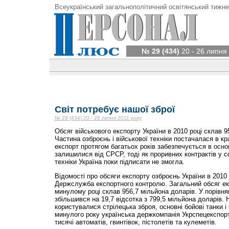
Всеукраїнський загальнополітичний освітянський тижне
№ 29 (434)
20 - 26 липня
Світ потребує нашої зброї
№ 29 (434) 20 - 26 липня 2011 року
Обсяг військового експорту України в 2010 році склав 9
Частина озброєнь і військової техніки постачалася в к
експорт протягом багатьох років забезпечується в осн
залишилися від СРСР, тоді як проривних контрактів у с
техніки Україна поки підписати не змогла.
Відомості про обсяги експорту озброєнь України в 201
Держслужба експортного контролю. Загальний обсяг ек
минулому році склав 956,7 мільйона доларів. У порівня
збільшився на 19,7 відсотка з 799,5 мільйона доларів.
користувалися стрілецька зброя, основні бойові танки і
минулого року українська держкомпанія Укрспецекспор
тисячі автоматів, гвинтівок, пістолетів та кулеметів.