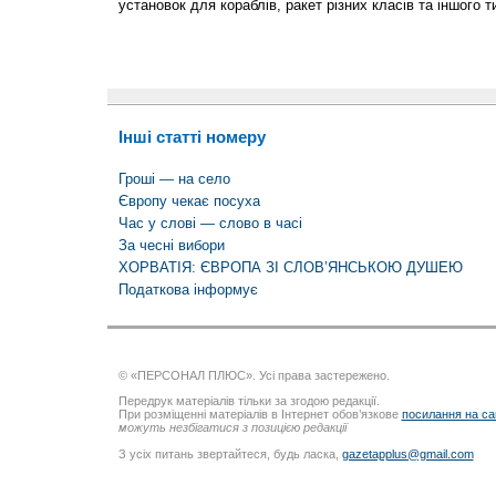
установок для кораблів, ракет різних класів та іншого т
Інші статті номеру
Гроші — на село
Європу чекає посуха
Час у слові — слово в часі
За чесні вибори
ХОРВАТІЯ: ЄВРОПА ЗІ СЛОВ’ЯНСЬКОЮ ДУШЕЮ
Податкова інформує
© «ПЕРСОНАЛ ПЛЮС». Усі права застережено.
Передрук матеріалів тільки за згодою редакції.
При розміщенні матеріалів в Інтернет обов’язкове
посилання на са
можуть незбігатися з позицією редакції
З усіх питань звертайтеся, будь ласка,
gazetapplus@gmail.com