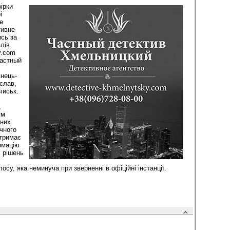
ірки
і
е
тивне
сь за
лів
y.com
Частный
нець-
слав,
чиськ.
,
ям
чних
ічного
отримає
рмацію
 рішень
осу, яка неминуча при зверненні в офіційні інстанції.