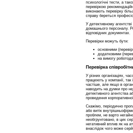
психологічні тести, а так
перевіркою рекомендаційн
виконають перевірку більш
справу береться професіо
У детективному агентстві
домашнього персоналу. Ре
відповідних документах.
Перевірки можуть бути:
основними (перевір
додатковими (перев
на вимогу роботодав
Перевірка співробітни
У різних організаціях, час
працюють у компанії, так
частіше, але якщо в орган
наводить на думки про не
детективного агентства
а
проведення корпоративної
Скажімо, періодично пропа
або витік внутрішньофірмо
проблем, не варто негайно
необгрунтовано, в цих се
негативний вплив як на ат
внаслідок чого може серй