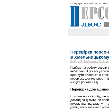
Всеукраїнський загальноп
Перевірка персон
в Хмельницьком
№ 15 (420) 14-20 квітня 2011 рок
Прийом на роботу зовсім 
небезпеки. Це стосується 
щоб бути абсолютно спокі
перевірку достовірності, 
місцях роботи і т.д.
Перевірка домашньо
Впускаючи в свій будинок
догляд за дітьми, ви при
покластися на власну інт
думку його колишніх робо