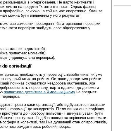
ож рекомендації з інтерв'ювання. Не варто нехтувати і
их листів на предмет їх автентичності. Однак фахівці
 професійно, глибоко і в той же час оперативно. Коли за
нал можна бути впевненим у його результаті.
 можливо замовити проведення багаторівневої перевірки
зультати перевірки знайдуть своє відображення у
ка загальних відомостей);
ірка приватних моментів);
ців (індивідуальна перевірка).
ків організації
ом виникає необхідність у перевірці співробітників, як уже
 і знову прийнятих на роботу. Останнє доводиться робити
ізації починає складатися нездорова обстановка, яка
добросовісність персоналу, варто вдатися до допомоги
бо
приватного детектива в Хмельницькому
на предмет
 перевірки.
дають гроші з каси організації, або відбуваються розтрати
вої інформації до конкурентів. Після виникнення подібних
 приступати до «розбору польотів» і звинувачувати, бути
рйозних проступках. Подібна поведінка керівника може мати
мосферу в колективі, так і на душевний стан співробітників,
озно постраждати весь робочий процес.