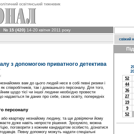
олітичний освітянський тижневик
№ 15 (420)
14-20 квітня 2011 року
свіжий 
Пі
алу з допомогою приватного детектива
2
у
2
у
52
незнайомих вам до цього людей несе в собі певні ризики і
44
як співробітників, так і домашнього персоналу. Для того,
36
йним щодо тієї чи іншої людини необхідно провести
27
що надаються їм даних про себе, свою освіту, попередніх
19
9
го персоналу
52
 або квартиру незнайому людину, та ще довіряючи йому
ймаєте дуже навіть непросте рішення. Зрозуміло, можна
уїцію, поговорити з кожним кандидатом особисто, дізнатися
тодавців. Певну допомогу можуть надати спеціальні