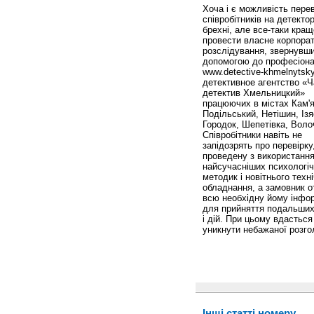
Хоча і є можливість перев
співробітників на детектор
брехні, але все-таки кращ
провести власне корпора
розслідування, звернувши
допомогою до професіона
www.detective-khmelnytsk
детективное агентство «
детектив Хмельницкий»
працюючих в містах Кам'я
Подільський, Нетішин, Ізя
Городок, Шепетівка, Воло
Співробітники навіть не
запідозрять про перевірку
проведену з використанн
найсучасніших психологі
методик і новітнього техн
обладнання, а замовник 
всю необхідну йому інфо
для прийняття подальших
і дій. При цьому вдасться
уникнути небажаної розгол
Інші статті номеру