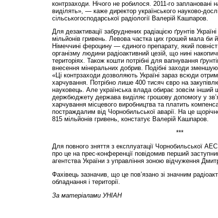
контрзаходи. Нічого не робилося. 2011-го заплановані н
виділять», — каже директор українського науково-дослі
сільськогосподарської радіології Валерій Кашпаров.
Для дезактивації забруднених радіацією ґрунтів Україн
мільйонів гривень. Левова частка цих грошей мала би й
Німеччині фероцину — єдиного препарату, який повніст
організму людини радіоактивний цезій, що нині накопи
територіях. Також кошти потрібні для вапнування ґрунт
внесення мінеральних добрив. Подібні заходи зменшують
«Ці контрзаходи дозволяють Україні зараз всюди отрим
харчування. Потрібно лише 400 тисяч євро на закупів
науковець. Але українська влада обирає зовсім інший 
держбюджету держава виділяє грошову допомогу у зв’
харчування місцевого виробництва та платить компенса
постраждалим від Чорнобильської аварії. На це щоріч
815 мільйонів гривень, констатує Валерій Кашпаров.
***
Для повного зняття з експлуатації Чорнобильської АЕС 
про це на прес-конференції повідомив перший заступни
агентства України з управління зоною відчуження Дмит
Фахівець зазначив, що це пов’язано зі значним радіоа
обладнання і території.
За матеріалами УНІАН