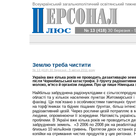
Всеукраїнський загальнополітичний освітянський тижне
№ 13 (418)
30 березня - 5
Землю треба чистити
№ 13 (418) 30 березня - 5 квітня 2011 року
Україна вже кілька років не проводить дезактивацію зем
після Чорнобильської катастрофи. З ґрунту радіоактивни
молоко, м’ясо й організм людини. Про це пише Німецька 
Найбільш забруднена радіонуклідами є сільгосппродукц
області та у кількох населених пунктах Житомирської і
фахівці. Це пов’язано з особливостями тамтешніх ґрунт
на торф’яниках та бідних піщаних ґрунтах, більш інтен
радіоактивний цезій. Через рослини цезій потрапляє в м
людини, опромінюючи її зсередини. Натомість українсь
проблеми. В Україні вже кілька років не проводиться де
забруднених земель. «З 2006 по 2008 рік на реабілітац
близько 10 мільйонів гривень. Протягом двох останніх р
копійки на отримання чистих продуктів у цих регіонах.