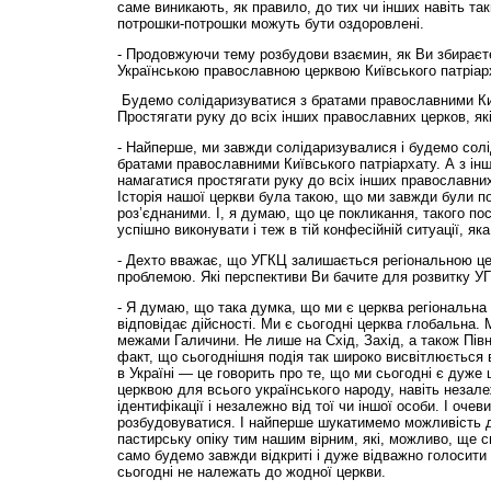
саме виникають, як правило, до тих чи інших навіть так
потрошки-потрошки можуть бути оздоровлені.
- Продовжуючи тему розбудови взаємин, як Ви збираєте
Українською православною церквою Київського патріар
Будемо солідаризуватися з братами православними Киї
Простягати руку до всіх інших православних церков, які 
- Найперше, ми завжди солідаризувалися і будемо сол
братами православними Київського патріархату. А з інш
намагатися простягати руку до всіх інших православних 
Історія нашої церкви була такою, що ми завжди були 
роз’єднаними. І, я думаю, що це покликання, такого п
успішно виконувати і теж в тій конфесійній ситуації, яка
- Дехто вважає, що УГКЦ залишається регіональною цер
проблемою. Які перспективи Ви бачите для розвитку У
- Я думаю, що така думка, що ми є церква регіональн
відповідає дійсності. Ми є сьогодні церква глобальна.
межами Галичини. Не лише на Схід, Захід, а також Півні
факт, що сьогоднішня подія так широко висвітлюється 
в Україні — це говорить про те, що ми сьогодні є дуже
церквою для всього українського народу, навіть незале
ідентифікації і незалежно від тої чи іншої особи. І оче
розбудовуватися. І найперше шукатимемо можливість д
пастирську опіку тим нашим вірним, які, можливо, ще сь
само будемо завжди відкриті і дуже відважно голосити 
сьогодні не належать до жодної церкви.