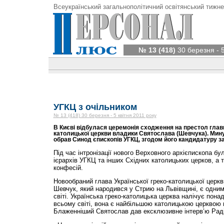
Всеукраїнський загальнополітичний освітянський тижне
№ 13 (418)
30 березня - 5
УГКЦ з очільником
№ 13 (418) 30 березня - 5 квітня 2011 року
В Києві відбулася церемонія сходження на престол глави
католицької церкви владики Святослава (Шевчука). Мину
обрав Синод єпископів УГКЦ, згодом його кандидатуру з
Під час інтронізації нового Верховного архієпископа бу
ієрархів УГКЦ та інших Східних католицьких церков, а 
конфесій.
Новообраний глава Української греко-католицької церк
Шевчук, який народився у Стрию на Львівщині, є одним
світі. Українська греко-католицька церква налічує пона
всьому світі, вона є найбільшою католицькою церквою в
Блаженніший Святослав дав ексклюзивне інтерв’ю Рад