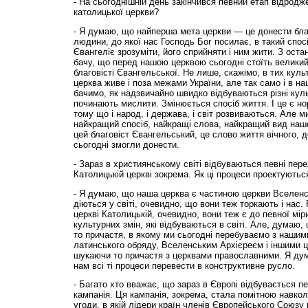
- На сьогоднішній день закінчився певний етап відродже
католицької церкви?
- Я думаю, що найперша мета церкви — це донести благ
людини, до якої нас Господь Бог посилає, в такий спос
Євангеліє зрозуміти, його сприйняти і ним жити. З остан
бачу, що перед нашою церквою сьогодні стоїть великий 
благовісті Євангельської. Не лише, скажімо, в тих куль
церква живе і поза межами України, але так само і в на
бачимо, як надзвичайно швидко відбуваються різні кул
починають мислити. Змінюється спосіб життя. І це є но
тому що і народ, і держава, і світ розвиваються. Але 
найкращий спосіб, найкращі слова, найкращий вид наш
цей благовіст Євангельський, це слово життя вічного, 
сьогодні змогли донести.
- Зараз в християнському світі відбуваються певні пере
Католицькій церкві зокрема. Як ці процеси проектують
- Я думаю, що наша церква є частиною церкви Вселенсько
діються у світі, очевидно, що вони теж торкають і нас. Р
церкві Католицькій, очевидно, вони теж є до певної мір
культурних змін, які відбуваються в світі. Але, думаю,
то причастя, в якому ми сьогодні перебуваємо з нашим
латинського обряду, Вселенським Архієреєм і іншими ц
шукаючи то причастя з церквами православними. Я ду
нам всі ті процеси перевести в конструктивне русло.
- Багато хто вважає, що зараз в Європі відбувається п
кампанія. Ця кампанія, зокрема, стала помітною навкол
угоди, в якій лідери країн членів Європейського Союзу