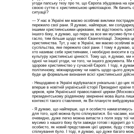
угоди папську тезу про те, що Європа збудована на хри
своєю суттю є християнською цивілізацією. Як бачить 
ситуації?
— У нас в Україні ми маємо особливі виклики пострадян
пережило свої рани. Я думаю, найперше, ми солідаризу
іншими християнськими церквами, які відстоюють христи
іншого боку, я думаю, що перш за все ми мусимо бути 
гасло, тим більше щодо нової Євангелізації. Зокрема ц
християнства. Тут, у нас в Україні, ми маємо особливі 
суспільства, яке пережило свої рани. І тому я думаю, щ
хто називає себе християнами, і необхідно вносити в с
культуру християнські цін­ності. Тому що, я думаю, ми
одної чи іншої угоди, чи того, чи іншого документа. Ми
здорове християнство у сучасній Європі. І тоді, я думаю
політичному, міжнародному чи навіть щодо цього докум
буде це формальне визнання всієї християнської дій­снос
- Нещодавно в Україні відбувалася унікальна і до цих п
вперше в новітній українській історії Президент країни 
церков, крім Української православної церкви (Московсь
президентському різдвяному зверненні мова йшла лиш
контексті такого ставлення, як Ви плануєте вибудовув
- Я думаю, що найперше, що я особисто намагатимусь 
для того, щоб можна було спілкуватися. Бо часами, кол
очевидно, дуже легко можна випасти з поля зору тої чи
мусимо з нашого боку бути завжди готові і відкриті до т
особисто, як новий представник цієї церкви, буду ство
спілкування було. І тоді, я думаю, що дуже багато мож